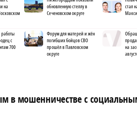
и на
обновленную стеллу в
стал 
Московском
Сеченовском округе
Макс
 работы
Форум для матерей и жён
Обращ
одец с
погибших бойцов СВО
прода
нтам 700
прошёл в Павловском
на за
округе
август
м в мошенничестве с социальны