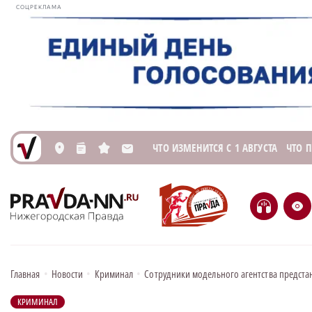
СОЦРЕКЛАМА
ЧТО ИЗМЕНИТСЯ С 1 АВГУСТА
ЧТО 
L
n
s
M
H
e
Главная
•
Новости
•
Криминал
•
Сотрудники модельного агентства предста
КРИМИНАЛ