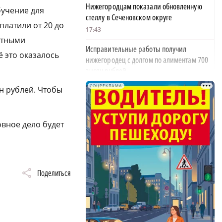
Нижегородцам показали обновленную
бучение для
стеллу в Сеченовском округе
платили от 20 до
17:43
естными
Исправительные работы получил
ё это оказалось
нижегородец с долгом по алиментам 700
тысяч рублей
17:37
СОЦРЕКЛАМА
н рублей. Чтобы
Обращения пострадавших продавцов WB
рассмотрят на заседании оперштаба в
вное дело будет
августе
×
17:21
Нижегородская область вошла в число
лидеров научно-популярного туризма
Поделиться
17:10
Специальный концерт «Музыка
балконов» пройдет в Нижнем Новгороде
15 августа