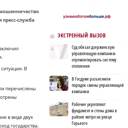
 мошенничество
 пресс-служба
ЭКСТРЕННЫЙ ВЫЗОВ
Суд обязал дзержинскую
заключил
управляющую компанию
я.
отремонтировать систему
отопления
ситуации. В
В Госдуме разъяснили
порядок смены управляющей
ыли перечислены
компании
смотрены
Рабочие укрепляют
фундамент и стены дома в
районе метро на улице
ие в виде двух
Горького
ход государства.