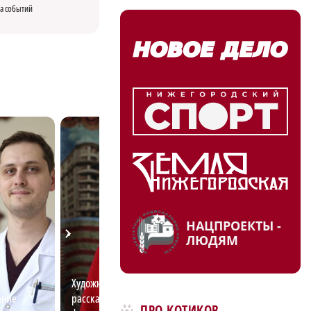
а событий
НАЦПРОЕКТЫ -
ЛЮДЯМ
Художница-дизайнер
Нижегородская б
ение
рассказала, как выделиться на
первой на межд
ПРО КОТИКОВ