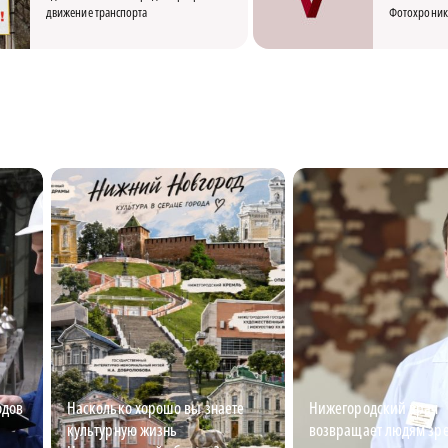
движение транспорта
Фотохроник
одов
Насколько хорошо вы знаете
Нижегородский врач
культурную жизнь
возвращает людям зр