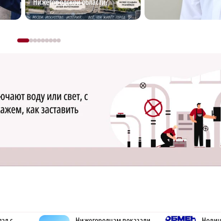
Нижегородской области?
ал с
Нижегородцам показали
Нович