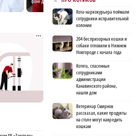
фоне других
турнире
Кота-наркокурьера поймали
сотрудники исправительной
колонии
204 беспризорных кошки и
собаки отловили в Нижнем
Новгороде с начала года
Котята, спасенные
сотрудниками
администрации
Канавинского района,
нашли дом
Ветеринар Смирнов
рассказал, какие продукты
на столе могут навредить
кошкам
ком ХК «Торпедо»