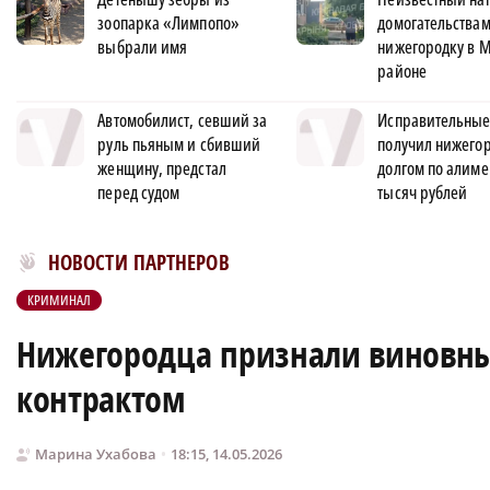
зоопарка «Лимпопо»
домогательствам
выбрали имя
нижегородку в 
районе
Автомобилист, севший за
Исправительные
руль пьяным и сбивший
получил нижегор
женщину, предстал
долгом по алиме
перед судом
тысяч рублей
Новости МирТесен
НОВОСТИ ПАРТНЕРОВ
КРИМИНАЛ
Нижегородца признали виновны
контрактом
Марина Ухабова
18:15, 14.05.2026