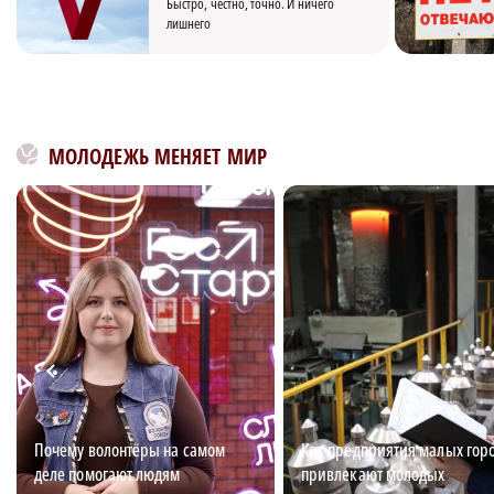
Быстро, честно, точно. И ничего
лишнего
МОЛОДЕЖЬ МЕНЯЕТ МИР
Почему волонтёры на самом
Как предприятия малых гор
деле помогают людям
привлекают молодых