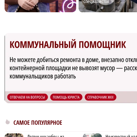
специалистов
САМОЕ ПОПУЛЯРНОЕ
Детенышу зебры из
Неизвестный нап