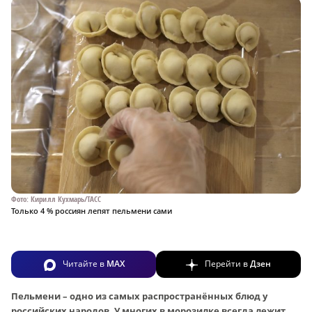
Фото: Кирилл Кухмарь/ТАСС
Только 4 % россиян лепят пельмени сами
Читайте в
MAX
Перейти в
Дзен
Пельмени – одно из самых распространённых блюд у
российских народов. У многих в морозилке всегда лежит