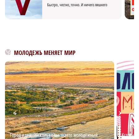
Быстро, честно, точно. И ничего лишнего
МОЛОДЕЖЬ МЕНЯЕТ МИР
Город идей: насколько вы знаете молодёжный
Кстовчан