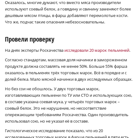
Оказалось, многие думают, что вместо мяса производители
используют соевый белок, а говядину и свинину заменяют более
дешёвым мясом птицы, в фарш добавляют перемолотые кости.
Что же, подчас такие опасения небезосновательны.
Провели проверку
На днях эксперты Роскачества
исследовали 20 марок пельменей
.
Согласно стандартам, массовая доля начинки в замороженном
продукте должна составлять не менее 50%. Больше 55% фарша
оказалось в пельменях трёх торговых марок. Всё в порядке и с
долей белка. Мало мясной начинки в двух исследуемых образцах.
Но без сои не обошлось. У двух торговых марок,
изготавливающих пельмени по ТУ или СТО и использующих сою,
в составе указана соевая мука, у четырёх торговых марок –
соевый белок. Это не нарушение, но несоответствие
опережающим требованиям Роскачества. Один производитель
использовал сою, но не указал её в составе.
Гистологическое исследование показало, что из 20
исследованных торговых марок в фарше пельменей в пяти есть