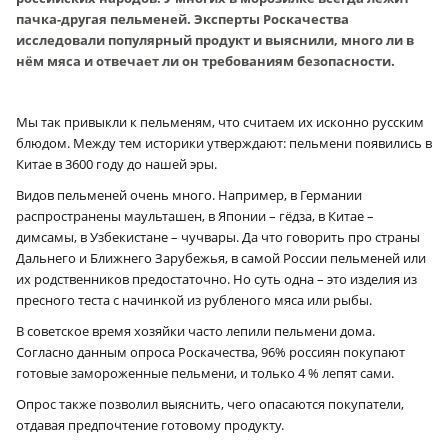
пачка-другая пельменей. Эксперты Роскачества
исследовали популярный продукт и выяснили, много ли в
нём мяса и отвечает ли он требованиям безопасности.
Мы так привыкли к пельменям, что считаем их исконно русским
блюдом. Между тем историки утверждают: пельмени появились в
Китае в 3600 году до нашей эры.
Видов пельменей очень много. Например, в Германии
распространены маульташен, в Японии – гёдза, в Китае –
димсамы, в Узбекистане – чучвары. Да что говорить про страны
Дальнего и Ближнего Зарубежья, в самой России пельменей или
их родственников предостаточно. Но суть одна – это изделия из
пресного теста с начинкой из рубленого мяса или рыбы.
В советское время хозяйки часто лепили пельмени дома.
Согласно данным опроса Роскачества, 96% россиян покупают
готовые замороженные пельмени, и только 4 % лепят сами.
Опрос также позволил выяснить, чего опасаются покупатели,
отдавая предпочтение готовому продукту.