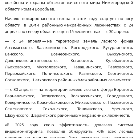
хозяйства и охраны объектов животного мира Нижегородской
области Роман Воробьев.
Начало пожароопасного сезона в этом году стартует по югу
области в 20-ти районных/межрайонных лесничествах с 24
апреля, по северу области, еще в 15 лесничествах — с 30 апреля:
— с 24 апреля — на территории земель лесного фонда
Арзамасского, Балахнинского, Богородского, Бутурлинского,
Вачского, Вознесенского, Выксунского,
Дальнеконстантиновского, Кстовского, Кулебакского,
Лысковского, Мухтоловского, Навашинского, Павловского,
Первомайского, Починковского, Разинского, Сергачского,
Сосновского, Шатковского районных/межрайонных лесничеств;
— с 30 апреля — на территории земель лесного фонда Борского,
Варнавинского, Ветлужского, Воскресенского, Городецкого,
Ковернинского, Краснобаковского, Михайловского, Пижемского,
Семеновского, Сокольского, Тонкинского, Уренского,
Шахунского, Шарангского районных/межрайонных лесничеств.
«В 2025 году свою эффективность доказала система
видеомониторинга, позволив обнаружить 76% всех лесных
пожаров на ранних стадиях. Этот результат стал возможен