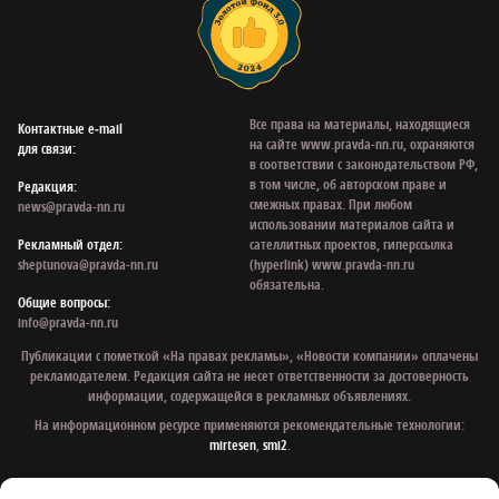
Все права на материалы, находящиеся
Контактные e‑mail
на сайте www.pravda-nn.ru, охраняются
для связи:
в соответствии с законодательством РФ,
в том числе, об авторском праве и
Редакция:
смежных правах. При любом
news@pravda-nn.ru
использовании материалов сайта и
Рекламный отдел:
сателлитных проектов, гиперссылка
sheptunova@pravda-nn.ru
(hyperlink) www.pravda-nn.ru
обязательна.
Общие вопросы:
info@pravda-nn.ru
Публикации с пометкой «На правах рекламы», «Новости компании» оплачены
рекламодателем. Редакция сайта не несет ответственности за достоверность
информации, содержащейся в рекламных объявлениях.
На информационном ресурсе применяются рекомендательные технологии:
mirtesen
,
smi2
.