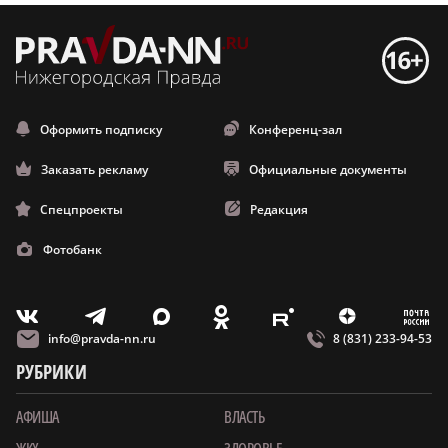
Оформить подписку
Конференц-зал
Заказать рекламу
Официальные документы
Спецпроекты
Редакция
Фотобанк
m
T
O
Z
X
E
V
info@pravda-nn.ru
8 (831) 233-94-53
РУБРИКИ
АФИША
ВЛАСТЬ