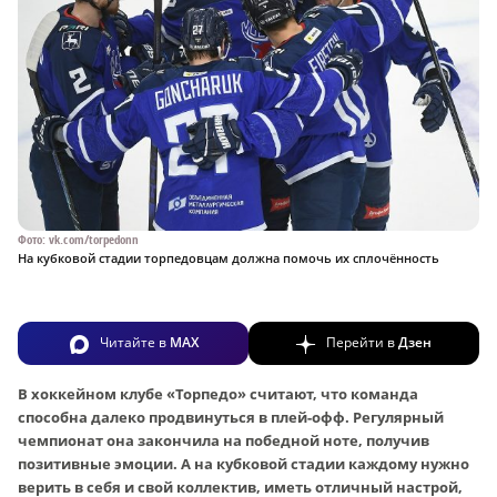
Фото: vk.com/torpedonn
На кубковой стадии торпедовцам должна помочь их сплочённость
Читайте в
MAX
Перейти в
Дзен
В хоккейном клубе «Торпедо» считают, что команда
способна далеко продвинуться в плей-офф. Регулярный
чемпионат она закончила на победной ноте, получив
позитивные эмоции. А на кубковой стадии каждому нужно
верить в себя и свой коллектив, иметь отличный настрой,