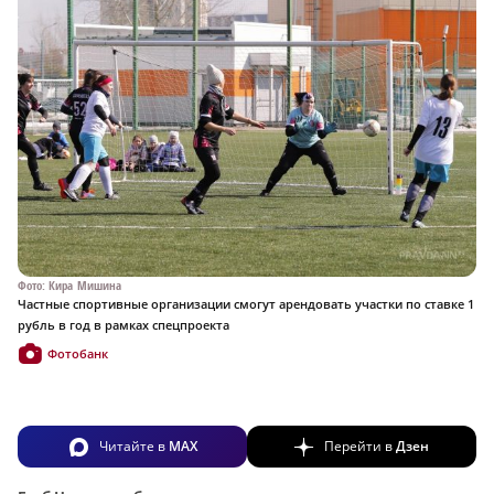
Фото: Кира Мишина
Частные спортивные организации смогут арендовать участки по ставке 1
рубль в год в рамках спецпроекта
Фотобанк
Читайте в
MAX
Перейти в
Дзен