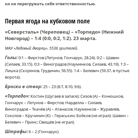
но не перегружать себя ответственностью.
Первая ягода на кубковом поле
«Северсталь» (Череповец) – «Торпедо» (Нижний
Новгород) – 1:4 (0:0, 0:2, 1:2). 23 марта.
МАУ «Ледовый дворец». 5536 зрителей.
Голы:
0:1 – Фирстов (Летунов, Гончарук, 28.24). 0:2 – Шавин
(Силаев, 33.15). 0:3 – Виноградов (Науменков, Силаев, 43.19). 1:3 –
Лишка (Скоренов, Грудинин, 56.55). 1:4 – Белевич (59.37, в пустые
ворота).
Броски в створ:
25 – 23 (8:7, 8:10, 9:6).
«Торпедо»:
Костин (Шугаев в запасе); Сизов (А) – Конюшков,
Гончарук – Летунов – Фирстов; Нарделла – Силаев,
Виноградов – Ткачёв (А) – Атанасов; Науменков – Журавлёв,
Соколов – Кручинин (К) – Гераськин; Бойков (не играл); Шавин –
Белевич – Принс; Свищёв (не играл).
Штрафы:
6 – 2 (Гончарук).