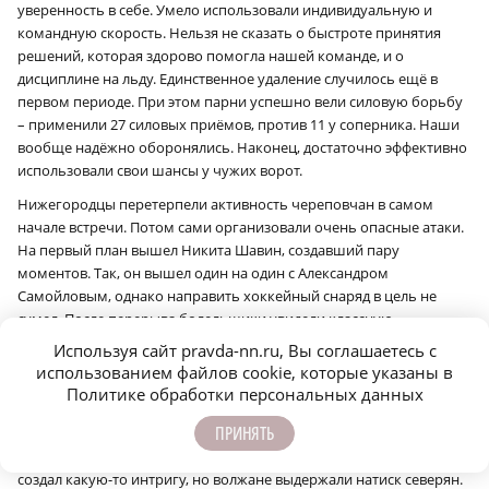
уверенность в себе. Умело использовали индивидуальную и
командную скорость. Нельзя не сказать о быстроте принятия
решений, которая здорово помогла нашей команде, и о
дисциплине на льду. Единственное удаление случилось ещё в
первом периоде. При этом парни успешно вели силовую борьбу
– применили 27 силовых приёмов, против 11 у соперника. Наши
вообще надёжно оборонялись. Наконец, достаточно эффективно
использовали свои шансы у чужих ворот.
Нижегородцы перетерпели активность череповчан в самом
начале встречи. Потом сами организовали очень опасные атаки.
На первый план вышел Никита Шавин, создавший пару
моментов. Так, он вышел один на один с Александром
Самойловым, однако направить хоккейный снаряд в цель не
сумел. После перерыва болельщики увидели классную
комбинацию нашей первой тройки, закончившуюся голом
Используя сайт pravda-nn.ru, Вы соглашаетесь с
Владислава Фирстова (хотя был явный провал обороны хозяев из-
использованием файлов cookie, которые указаны в
за смены), а затем оценили неотразимый бросок Шавина. Ну а
Политике обработки персональных данных
когда на 44‑й минуте Егор Виноградов обокрал защитника
ПРИНЯТЬ
Никиту Камалова и вслед за этим поразил ворота, победа гостей
стала очевидной. Форвард сборной Словакии Адам Лишка всё же
создал какую-то интригу, но волжане выдержали натиск северян.