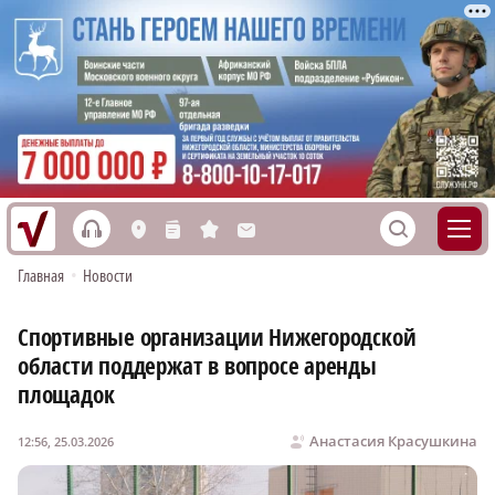
h
S
L
n
s
M
Главная
•
Новости
Спортивные организации Нижегородской
области поддержат в вопросе аренды
площадок
Анастасия Красушкина
12:56, 25.03.2026