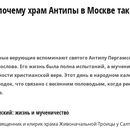
очему храм Антипы в Москве так
вные верующие вспоминают святого Антипу Пергамс
гослова. Его жизнь была полна испытаний, а мучен
ости христианской вере. Этот день в народном кал
одок, что связано с весенним половодьем, когда р
в.
мский: жизнь и мученичество
вященник и клирик храма Живоначальной Троицы у Салт