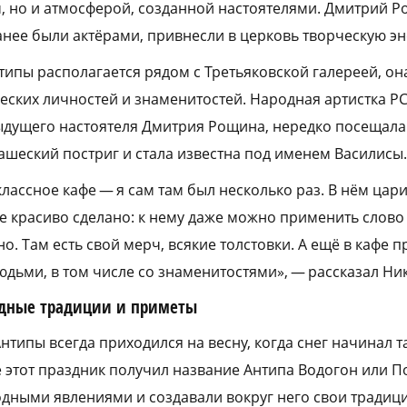
, но и атмосферой, созданной настоятелями. Дмитрий 
нее были актёрами, привнесли в церковь творческую эн
типы располагается рядом с Третьяковской галереей, он
еских личностей и знаменитостей. Народная артистка Р
ыдущего настоятеля Дмитрия Рощина, нередко посещала э
ашеский постриг и стала известна под именем Василисы.
классное кафе — я сам там был несколько раз. В нём ца
се красиво сделано: к нему даже можно применить слов
но. Там есть свой мерч, всякие толстовки. А ещё в кафе п
дьми, в том числе со знаменитостями», — рассказал Ни
одные традиции и приметы
нтипы всегда приходился на весну, когда снег начинал т
е этот праздник получил название Антипа Водогон или П
одными явлениями и создавали вокруг него свои традици