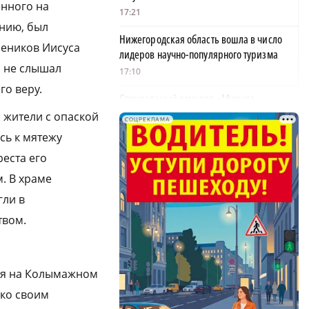
енного на
17:21
анию, был
Нижегородская область вошла в число
чеников Иисуса
лидеров научно-популярного туризма
и не слышал
17:10
го веру.
Специальный концерт «Музыка
балконов» пройдет в Нижнем Новгороде
 жители с опаской
СОЦРЕКЛАМА
15 августа
сь к мятежу
17:06
реста его
Опасное сливочное масло обнаружили в
. В храме
Нижегородской области
гли в
17:00
твом.
АО «Транснефть – Верхняя Волга»
удостоено Благодарности Президента
России
тся на Колымажном
16:59
ько своим
Жители Навашина предложили меры по