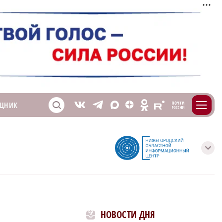
m
T
O
ЩНИК
Z
X
E
S
V
с
НОВОСТИ ДНЯ