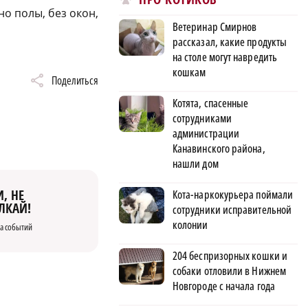
но полы, без окон,
Ветеринар Смирнов
рассказал, какие продукты
на столе могут навредить
кошкам
Поделиться
Котята, спасенные
сотрудниками
администрации
Канавинского района,
нашли дом
, НЕ
Кота-наркокурьера поймали
ЛКАЙ!
сотрудники исправительной
колонии
а событий
204 беспризорных кошки и
собаки отловили в Нижнем
Новгороде с начала года