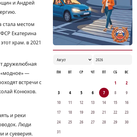
Рощин и Андрей
улучшению демографии в округе
ергию.
16:56
а стала местом
СФСР Екатерина
тот храм. в 2021
рит дружелюбная
ПН
ВТ
СР
ЧТ
ПТ
СБ
ВС
о «модное» —
роходят встречи с
1
2
колай Конюхов.
3
4
5
6
7
8
9
10
11
12
13
14
15
16
17
18
19
20
21
22
23
аять и реки
24
25
26
27
28
29
30
оводок. Люди
31
и и суеверия.