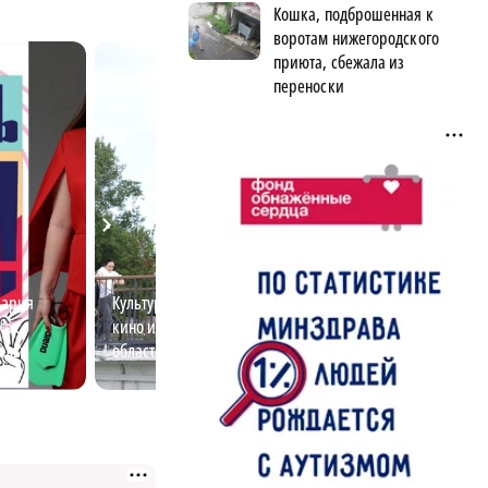
Кошка, подброшенная к
воротам нижегородского
приюта, сбежала из
переноски
Мария
Культурный код: музеи, театры,
Куда можно улет
как
кино и стрит-арт Нижегородской
Нижнего Новгор
воды
области