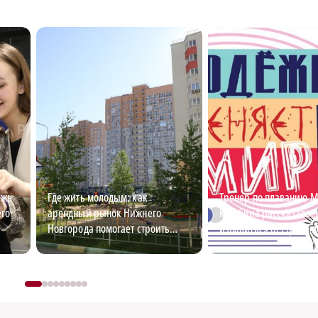
ежь
Где жить молодым: как
Тренер по плаванию 
его
арендный рынок Нижнего
Кулябина рассказала, 
Новгорода помогает строить
избавиться от страха 
карьеру