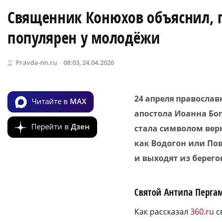
Священник Конюхов объяснил, п
популярен у молодёжи
Pravda-nn.ru
08:03, 24.04.2026
24 апреля правосла
Читайте в
MAX
апостола Иоанна Бо
Перейти в
Дзен
стала символом верн
как Водогон или Пов
и выходят из берего
Святой Антипа Перга
Как рассказал
360.ru
с