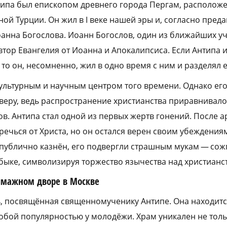
ипа был епископом древнего города Пергам, располож
ой Турции. Он жил в I веке нашей эры и, согласно пред
анна Богослова. Иоанн Богослов, один из ближайших у
автор Евангелия от Иоанна и Апокалипсиса. Если Антипа 
то он, несомненно, жил в одно время с ним и разделял е
льтурным и научным центром того времени. Однако его
еру, ведь распространение христианства приравнивало
в. Антипа стал одной из первых жертв гонений. После а
речься от Христа, но он остался верен своим убеждениям
 публично казнён, его подвергли страшным мукам — сож
ыке, символизируя торжество язычества над христианс
ымажном дворе в Москве
ь, посвящённая священномученику Антипе. Она находи
собой популярностью у молодёжи. Храм уникален не тол