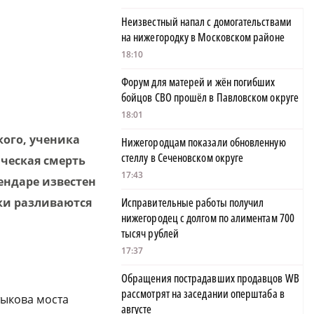
Неизвестный напал с домогательствами
на нижегородку в Московском районе
18:10
Форум для матерей и жён погибших
бойцов СВО прошёл в Павловском округе
18:01
кого, ученика
Нижегородцам показали обновленную
стеллу в Сеченовском округе
ическая смерть
17:43
ендаре известен
еки разливаются
Исправительные работы получил
нижегородец с долгом по алиментам 700
тысяч рублей
17:37
Обращения пострадавших продавцов WB
рассмотрят на заседании оперштаба в
ыкова моста
августе