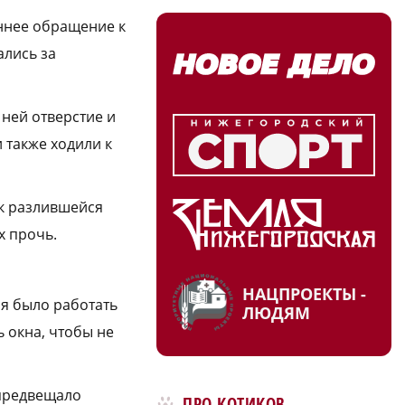
еннее обращение к
ались за
 ней отверстие и
и также ходили к
 к разлившейся
х прочь.
НАЦПРОЕКТЫ -
зя было работать
ЛЮДЯМ
ь окна, чтобы не
 предвещало
ПРО КОТИКОВ