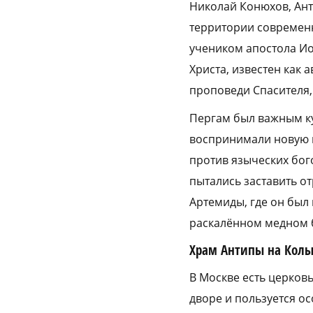
Николай Конюхов, Ант
территории современн
учеником апостола Ио
Христа, известен как 
проповеди Спасителя, 
Пергам был важным ку
воспринимали новую в
против языческих бого
пытались заставить от
Артемиды, где он был
раскалённом медном б
Храм Антипы на Кол
В Москве есть церков
дворе и пользуется о