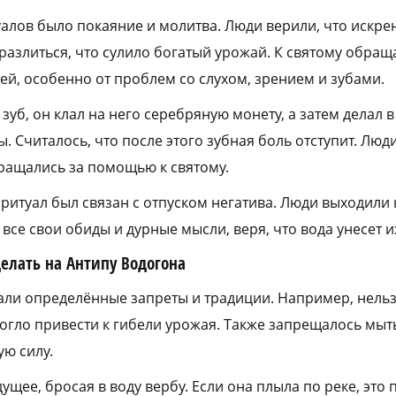
алов было покаяние и молитва. Люди верили, что искр
разлиться, что сулило богатый урожай. К святому обращ
ей, особенно от проблем со слухом, зрением и зубами.
 зуб, он клал на него серебряную монету, а затем делал в
. Считалось, что после этого зубная боль отступит. Люд
ращались за помощью к святому.
ритуал был связан с отпуском негатива. Люди выходили
все свои обиды и дурные мысли, веря, что вода унесет и
елать на Антипу Водогона
вали определённые запреты и традиции. Например, нель
 могло привести к гибели урожая. Также запрещалось мыт
ую силу.
ущее, бросая в воду вербу. Если она плыла по реке, это