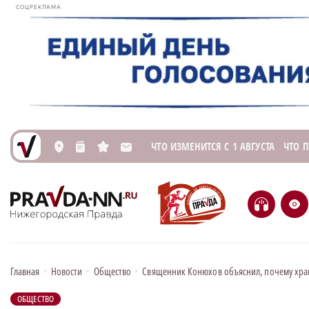
СОЦРЕКЛАМА
ЧТО ИЗМЕНИТСЯ С 1 АВГУСТА
ЧТО 
L
n
s
M
H
e
Главная
•
Новости
•
Общество
•
Священник Конюхов объяснил, почему хра
ОБЩЕСТВО