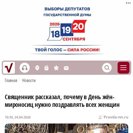
h
S
L
n
s
M
Главная
•
Новости
Священник рассказал, почему в День жён-
мироносиц нужно поздравлять всех женщин
Pravda-nn.ru
10:39, 24.04.2026