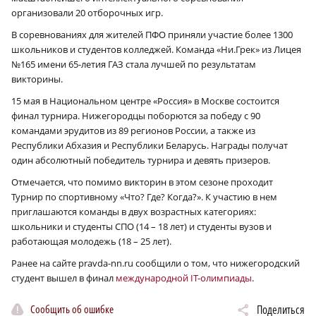
организовали 20 отборочных игр.
В соревнованиях для жителей ПФО приняли участие более 1300
школьников и студентов колледжей. Команда «Ни.Грек» из Лицея
№165 имени 65-летия ГАЗ стала лучшей по результатам
викторины.
15 мая в Национальном центре «Россия» в Москве состоится
финал турнира. Нижегородцы поборются за победу с 90
командами эрудитов из 89 регионов России, а также из
Республики Абхазия и Республики Беларусь. Награды получат
один абсолютный победитель турнира и девять призеров.
Отмечается, что помимо викторин в этом сезоне проходит
Турнир по спортивному «Что? Где? Когда?». К участию в нем
приглашаются команды в двух возрастных категориях:
школьники и студенты СПО (14 – 18 лет) и студенты вузов и
работающая молодежь (18 – 25 лет).
Ранее на сайте pravda-nn.ru сообщили о том, что нижегородский
студент вышел в финал
международной IT-олимпиады
.
Сообщить об ошибке
Поделиться