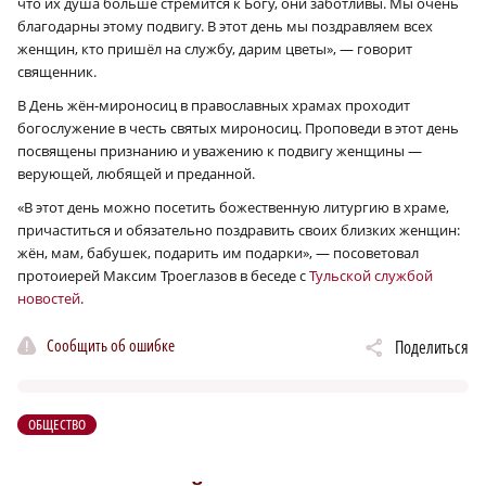
что их душа больше стремится к Богу, они заботливы. Мы очень
благодарны этому подвигу. В этот день мы поздравляем всех
женщин, кто пришёл на службу, дарим цветы», — говорит
священник.
В День жён-мироносиц в православных храмах проходит
богослужение в честь святых мироносиц. Проповеди в этот день
посвящены признанию и уважению к подвигу женщины —
верующей, любящей и преданной.
«В этот день можно посетить божественную литургию в храме,
причаститься и обязательно поздравить своих близких женщин:
жён, мам, бабушек, подарить им подарки», — посоветовал
протоиерей Максим Троеглазов в беседе с
Тульской службой
новостей
.
Сообщить об ошибке
Поделиться
ОБЩЕСТВО