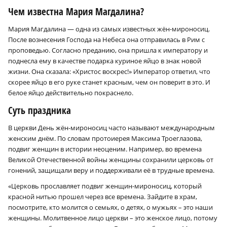
Чем известна Мария Магдалина?
Мария Магдалина — одна из самых известных жён-мироносиц.
После вознесения Господа на Небеса она отправилась в Рим с
проповедью. Согласно преданию, она пришла к императору и
поднесла ему в качестве подарка куриное яйцо в знак новой
жизни. Она сказала: «Христос воскрес!» Император ответил, что
скорее яйцо в его руке станет красным, чем он поверит в это. И
белое яйцо действительно покраснело.
Суть праздника
В церкви День жён-мироносиц часто называют международным
женским днём. По словам протоиерея Максима Троеглазова,
подвиг женщин в истории неоценим. Например, во времена
Великой Отечественной войны женщины сохранили церковь от
гонений, защищали веру и поддерживали её в трудные времена.
«Церковь прославляет подвиг женщин-мироносиц, который
красной нитью прошел через все времена. Зайдите в храм,
посмотрите, кто молится о семьях, о детях, о мужьях – это наши
женщины. Молитвенное лицо церкви – это женское лицо, потому