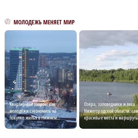
МОЛОДЕЖЬ МЕНЯЕТ МИР
Квартирный запрос: как
Озёра, заповедники и леса
молодёжи сэкономить на
Нижегородской области: са
покупке жилья в Нижнем
красивые места и маршрут
Новгороде