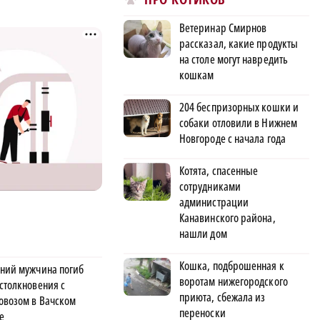
Ветеринар Смирнов
рассказал, какие продукты
на столе могут навредить
кошкам
204 беспризорных кошки и
собаки отловили в Нижнем
Новгороде с начала года
Котята, спасенные
сотрудниками
администрации
Канавинского района,
нашли дом
Кошка, подброшенная к
тний мужчина погиб
воротам нижегородского
 столкновения с
приюта, сбежала из
овозом в Вачском
переноски
е