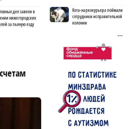
Кота-наркокурьера поймали
ловных дел завели в
сотрудники исправительной
ении нижегородских
колонии
елей за пьяную езду
 счетам