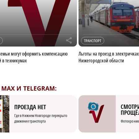
r
ТРАНСПОРТ
семьи могут оформить компенсацию
Льготы на проезд в электричках
й в техникумах
Нижегородской области
MAX И TELEGRAM:
СМОТРИ
ПРОЕЗДА НЕТ
ПРОЩЁ
Где в Нижнем Новгороде перекрыто
движение транспорта
Фотохроник