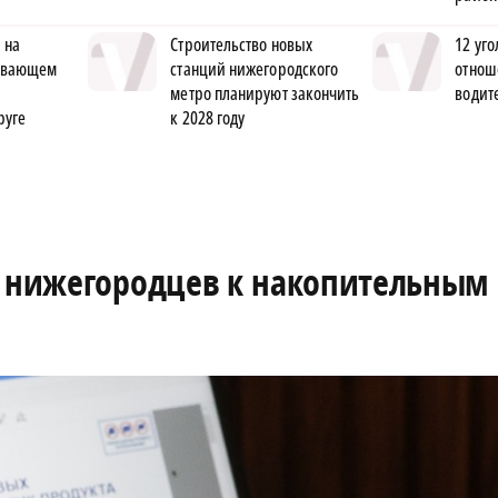
 на
Строительство новых
12 уго
ывающем
станций нижегородского
отнош
метро планируют закончить
водит
руге
к 2028 году
а нижегородцев к накопительным