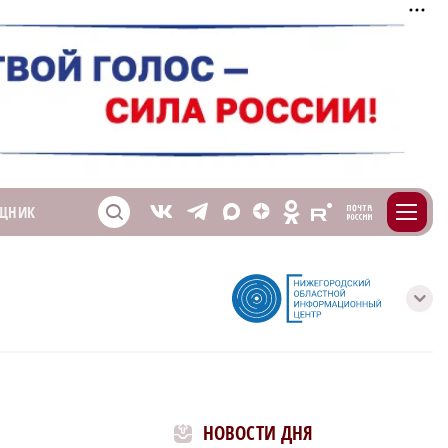
m
T
O
ЩНИК
Z
X
E
S
V
с
НОВОСТИ ДНЯ