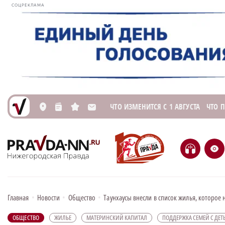
СОЦРЕКЛАМА
ЧТО ИЗМЕНИТСЯ С 1 АВГУСТА
ЧТО 
L
n
s
M
H
e
Главная
•
Новости
•
Общество
•
Таунхаусы внесли в список жилья, которое
ОБЩЕСТВО
ЖИЛЬЕ
МАТЕРИНСКИЙ КАПИТАЛ
ПОДДЕРЖКА СЕМЕЙ С ДЕ