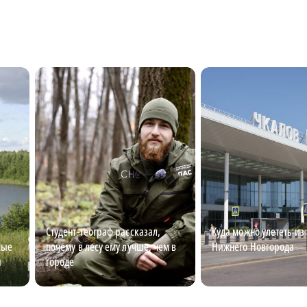
Студент-географ рассказал,
Куда можно улететь из
мые
почему в лесу ему лучше, чем в
Нижнего Новгорода
ы
городе