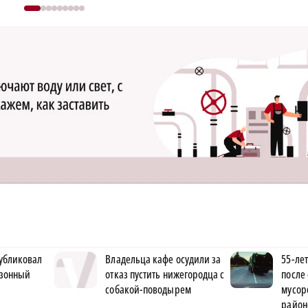
убликовал
Владельца кафе осудили за
55-ле
езонный
отказ пустить нижегородца с
после
собакой-поводырем
мусор
район