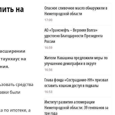
пить на
Опасное сливочное масло обнаружили в
Нижегородской области
17:00
АО «Транснефть – Верхняя Волга»
удостоено Благодарности Президента
России
16:59
 расширении
Жители Навашина предложили меры по
таунхаус на
улучшению демографии в округе
ния.
16:56
Глава фонда «Сострадание-НН» призвал
ьзовать средства
оставить кошкам доступ в подвалы
равки были
16:53
Институт развития агломерации
Нижегородской области: 39 генпланов за
а по ипотеке, а
три года