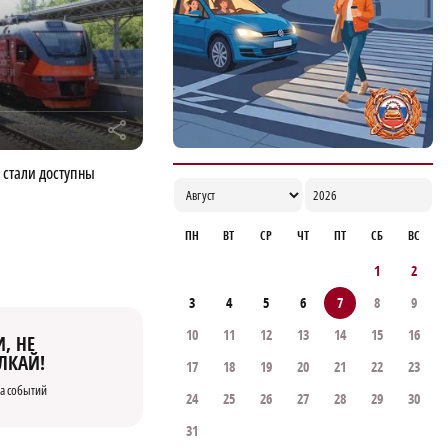
спорт и здоровый образ жизни
16:00
r
 стали доступны
ПН
ВТ
СР
ЧТ
ПТ
СБ
ВС
1
2
3
4
5
6
7
8
9
10
11
12
13
14
15
16
, НЕ
ЛКАЙ!
17
18
19
20
21
22
23
а событий
24
25
26
27
28
29
30
31