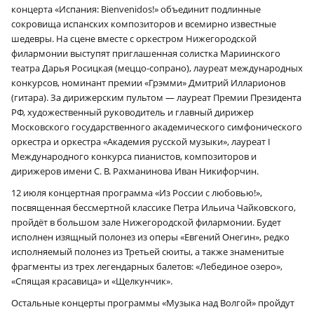
концерта «Испания: Bienvenidos!» объединит подлинные
сокровища испанских композиторов и всемирно известные
шедевры. На сцене вместе с оркестром Нижегородской
филармонии выступят приглашенная солистка Мариинского
театра Дарья Росицкая (меццо-сопрано), лауреат международных
конкурсов, номинант премии «Грэмми» Дмитрий Илларионов
(гитара). За дирижерским пультом — лауреат Премии Президента
РФ, художественный руководитель и главный дирижер
Московского государственного академического симфонического
оркестра и оркестра «Академия русской музыки», лауреат I
Международного конкурса пианистов, композиторов и
дирижеров имени С. В. Рахманинова Иван Никифорчин.
12 июля концертная программа «Из России с любовью!»,
посвященная бессмертной классике Петра Ильича Чайковского,
пройдёт в большом зале Нижегородской филармонии. Будет
исполнен изящный полонез из оперы «Евгений Онегин», редко
исполняемый полонез из Третьей сюиты, а также знаменитые
фрагменты из трех легендарных балетов: «Лебединое озеро»,
«Спящая красавица» и «Щелкунчик».
Остальные концерты программы «Музыка над Волгой» пройдут