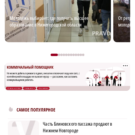
Молодёжь выбирает: где получить высшее
От ретро
образование в Нижегородской области
молодёж
САМОЕ ПОПУЛЯРНОЕ
Часть Блиновского пассажа продают в
Нижнем Новгороде