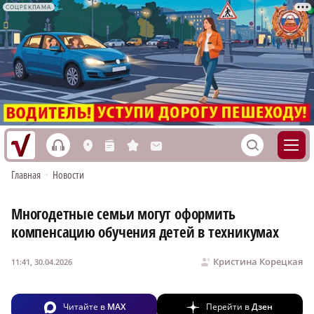
СОЦРЕКЛАМА
h
S
L
n
s
M
Главная
•
Новости
Многодетные семьи могут оформить
компенсацию обучения детей в техникумах
Кристина Корецкая
11:41, 30.04.2026
Читайте в
MAX
Перейти в
Дзен