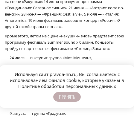
на сцене «Ракушка»: 14 июня прозвучит программа
«Скандинавия: Северное сияние», 21 июня — «Австрия: кофе по-
венски», 28 июня — «Франция: C’est la vie», 5 июля — «Италия:
Amore mio». 19 июля фестиваль завершит концерт «Россия: «Я
другой такой страны не знаю».
Кроме этого, летом на сцене «Ракушки» вновь представит свою
программу фестиваль Summer Sound x билайн. Концерты
пройдут в партнерстве с фестивалем «Столица Закатов»:
— 24 июля — выступит группа «Моя Мишель»,
— 31 июля — Дельфин,
Используя сайт pravda-nn.ru, Вы соглашаетесь с
— 1 августа — группа «Комната культуры»,
использованием файлов cookie, которые указаны в
— 2 августа — рэп-исполнитель Хаски,
Политике обработки персональных данных
— 4 августа — певица Ева Власова,
ПРИНЯТЬ
— 6 августа — артист SQWOZ BAB,
— 9 августа — группа «Градусы».
Другие артисты и даты концертов будут анонсированы позже в
официальном сообществе фестиваля.