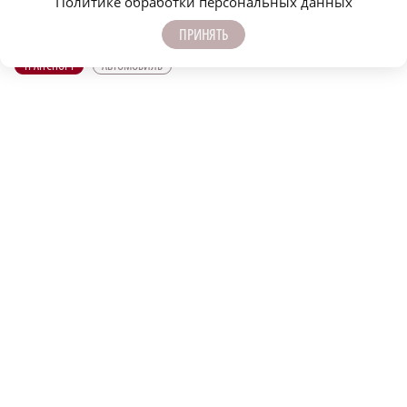
Политике обработки персональных данных
машину заберут даже без суда
украшения машины 
ПРИНЯТЬ
ТРАНСПОРТ
АВТОМОБИЛЬ
ПОДПИСЫВАЙТЕСЬ НА НАШИ
КАНАЛЫ В MAX И TELEGRAM:
НИЖЕГОРОДСКАЯ ПРАВДА
Быстро, честно, точно. И ничего лишнего
МОЛОДЕЖЬ МЕНЯЕТ МИР