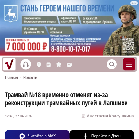
h
S
L
n
s
M
Главная
•
Новости
Трамвай №18 временно отменят из-за
реконструкции трамвайных путей в Лапшихе
Анастасия Красушкина
12:40, 27.04.2026
Читайте в
MAX
Перейти в
Дзен