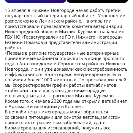
15 апреля в Нижнем Новгороде начал работу третий
государственный ветеринарный кабинет. Учреждение
расположено в Ленинском районе. На открытии
присутствовали председатель комитета ветеринарии
Нижегородской области Михаил Курюмов, начальник
ГБУ НО «Госветуправление ГО г. Нижнего Новгорода»
Евгений Помазов и представители администрации
района.
«Первые в регионе государственные ветеринарные
прививочные кабинеты открылись в конце прошлого
года в Автозаводском и Сормовском районах Нижнего
Новгорода, и они уже доказали свою востребованность
и эффективность. За это время ветеринарные услуги
получили более 1000 животных. По просьбам жителей
мы скорректировали график работы веткабинетов,
чтобы они стали доступны для нижегородцев
и в выходные дни, — рассказал Михаил Курюмов. —
Кроме того, с начала 2020 года мы открыли веткабинет
в Арзамасе и ветклинику в Кстове».
В веткабинеты нижегородцы могут обратиться
со своими питомцами для осмотра ветспециалистом,
привить их от различных заболеваний, сдать
биоматериалы для исследований, получить все