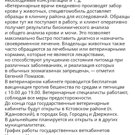
необходимые консультации и т. д.
«Ветеринарные врачи ежедневно производят забор
крови у животных, спецавтомобиль доставляет
образцы в клинику района для исследований. Образцы
крови тут же поступают в работу, и клиент оперативно
получает результаты биохимического анализа
и общего анализа крови и мочи. Это позволяет
максимально быстро поставить диагноз и назначить
своевременное лечение. Владельцы животных также
часто обращаются за лечебными или ветеринарными
кормами, которые не являются лекарствами,
но способствуют улучшению состояния питомца при
различных заболеваниях, и реализация которых
в обычных зоомагазинах запрещена», — отметил
Евгений Помазов.
В ветеринарном кабинете проводится бесплатная
вакцинация против бешенства по средам и пятницам
с 10.00 до 19.00. Ветеринарные специалисты работают,
соблюдая все меры предосторожности.
До конца года государственные ветеринарные
кабинеты будут открыты в Кстовском районе (п.
Ждановский), в городах Бор, Городец и Дзержинск.
В дальнейшем планируется их открыть и в других
муниципалитетах.
График работы государственных веткабинетов