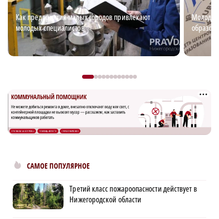
Как предприятия малых городов привлекают
Молодёжь
молодых специалистов
образова
САМОЕ ПОПУЛЯРНОЕ
Третий класс пожароопасности действует в
Нижегородской области