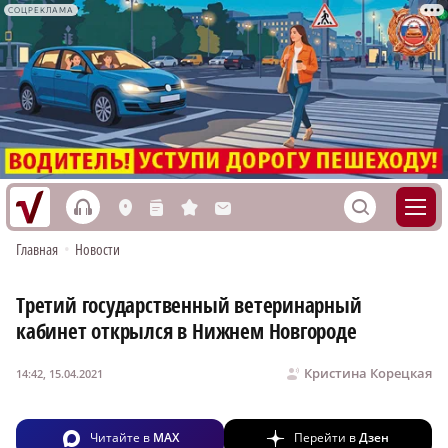
СОЦРЕКЛАМА
h
S
L
n
s
M
Главная
•
Новости
Третий государственный ветеринарный
кабинет открылся в Нижнем Новгороде
Кристина Корецкая
14:42, 15.04.2021
Читайте в
MAX
Перейти в
Дзен