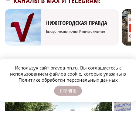
КАНАЛЫ В MAX И TELEGRAM:
НИЖЕГОРОДСКАЯ ПРАВДА
Быстро, честно, точно. И ничего лишнего
Используя сайт pravda-nn.ru, Вы соглашаетесь с
использованием файлов cookie, которые указаны в
МОЛОДЕЖЬ МЕНЯЕТ МИР
Политике обработки персональных данных
ПРИНЯТЬ