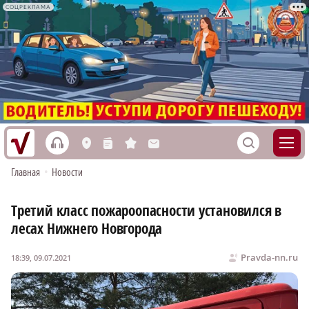
СОЦРЕКЛАМА
h
S
L
n
s
M
Главная
•
Новости
Третий класс пожароопасности установился в
лесах Нижнего Новгорода
Pravda-nn.ru
18:39, 09.07.2021