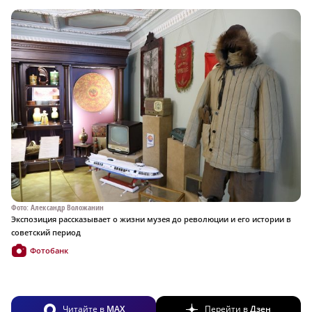
Фото: Александр Воложанин
Экспозиция рассказывает о жизни музея до революции и его истории в
советский период
Фотобанк
Читайте в
MAX
Перейти в
Дзен