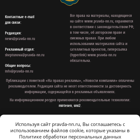
Все права на материалы, находящиеся
Контактные e‑mail
на сайте www.pravda-nn.ru, охраняются
для связи:
в соответствии с законодательством РФ,
в том числе, об авторском праве и
Редакция:
смежных правах. При любом
news@pravda-nn.ru
использовании материалов сайта и
Рекламный отдел:
сателлитных проектов, гиперссылка
sheptunova@pravda-nn.ru
(hyperlink) www.pravda-nn.ru
обязательна.
Общие вопросы:
info@pravda-nn.ru
Публикации с пометкой «На правах рекламы», «Новости компании» оплачены
рекламодателем. Редакция сайта не несет ответственности за достоверность
информации, содержащейся в рекламных объявлениях.
На информационном ресурсе применяются рекомендательные технологии:
mirtesen
,
smi2
.
Используя сайт pravda-nn.ru, Вы соглашаетесь с
© 1997 - 2026 Газета «Нижегородская правда»
использованием файлов cookie, которые указаны в
Политика конфиденциальности
Политике обработки персональных данных