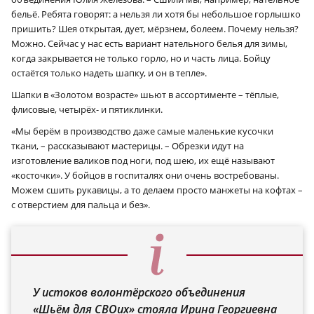
бельё. Ребята говорят: а нельзя ли хотя бы небольшое горлышко
пришить? Шея открытая, дует, мёрзнем, болеем. Почему нельзя?
Можно. Сейчас у нас есть вариант нательного белья для зимы,
когда закрывается не только горло, но и часть лица. Бойцу
остаётся только надеть шапку, и он в тепле».
Шапки в «Золотом возрасте» шьют в ассортименте – тёплые,
флисовые, четырёх- и пятиклинки.
«Мы берём в производство даже самые маленькие кусочки
ткани, – рассказывают мастерицы. – Обрезки идут на
изготовление валиков под ноги, под шею, их ещё называют
«косточки». У бойцов в госпиталях они очень востребованы.
Можем сшить рукавицы, а то делаем просто манжеты на кофтах –
с отверстием для пальца и без».
У истоков волонтёрского объединения
«Шьём для СВОих» стояла Ирина Георгиевна