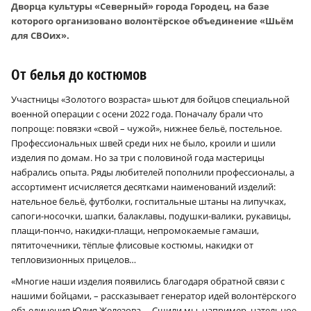
Дворца культуры «Северный» города Городец, на базе
которого организовано волонтёрское объединение «Шьём
для СВОих».
От белья до костюмов
Участницы «Золотого возраста» шьют для бойцов специальной
военной операции с осени 2022 года. Поначалу брали что
попроще: повязки «свой – чужой», нижнее бельё, постельное.
Профессиональных швей среди них не было, кроили и шили
изделия по домам. Но за три с половиной года мастерицы
набрались опыта. Ряды любителей пополнили профессионалы, а
ассортимент исчисляется десятками наименований изделий:
нательное бельё, футболки, госпитальные штаны на липучках,
сапоги-носочки, шапки, балаклавы, подушки-валики, рукавицы,
плащи-пончо, накидки-плащи, непромокаемые гамаши,
пятиточечники, тёплые флисовые костюмы, накидки от
тепловизионных прицелов…
«Многие наши изделия появились благодаря обратной связи с
нашими бойцами, – рассказывает генератор идей волонтёрского
объединения Юлия Железова. – Сшили мы, например, нательное