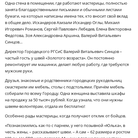
Одна стена в помещении, где работают мастерицы, полностью
занята благодарственными письмами и обычными листами
бумаги, на которых написаны имена тех, кто вносит свой вклад
в общее дело. Искандеров Азизали Искандер Оглы, Михаил
Игоревич Романов, Сергей Павлович Лебедев, Елена Викторовна
Федотова, Зоя Александровна Аршина, Валерий Витальевич
Синцов…
Директор Городецкого РГСиС Валерий Витальевич Синцов –
частый гость у швей «Золотого возраста». Он постоянно
ремонтирует им машинки, делает любую работу, где требуются
мужские руки.
Друзья, знакомые и родственники городецких рукодельниц
смастерили им мебель, столы с подстольями. Причём мебель
собирали по всему Городцу. Одна женщина выставила шкафы
на продажу за 50 тысяч рублей. Когда узнала, что они нужны
швеям-волонтёрам, отдала их бесплатно!
Особенно рады мастерицы, когда получают отклик от бойцов.
«Познакомились как-то с парнем, у него позывной «Юлька», в
честь жены, – рассказывают швеи. – А сам – 62 размера и ростом