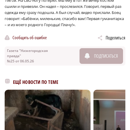
198 см. На СВО ногу потерял. Мы ему в тот же вечер костюм
сшили и привезли. Он надел – прослезился. Говорит, первый раз
одежда ему сразу подошла. А был случай, видео прислали. Боец
говорит: «Бабёнки, миленькие, спасибо вам! Первая гуманитарка
– и из моего родного Городца! Плачу!».
Сообщить об ошибке
Поделиться
Газета "Нижегородская
ПОДПИСАТЬСЯ
правда"
№25 от 06.05.26
ЕЩЁ НОВОСТИ ПО ТЕМЕ