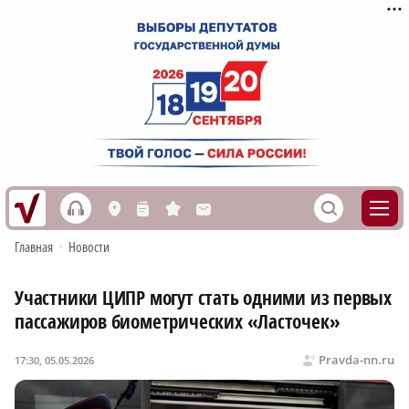
h
S
L
n
s
M
Главная
•
Новости
Участники ЦИПР могут стать одними из первых
пассажиров биометрических «Ласточек»
Pravda-nn.ru
17:30, 05.05.2026