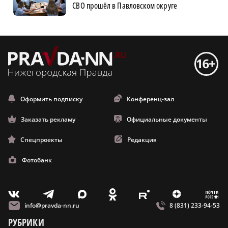
СВО прошёл в Павловском округе
Оформить подписку
Конференц-зал
Заказать рекламу
Официальные документы
Спецпроекты
Редакция
Фотобанк
m
T
O
Z
X
E
V
info@pravda-nn.ru
8 (831) 233-94-53
РУБРИКИ