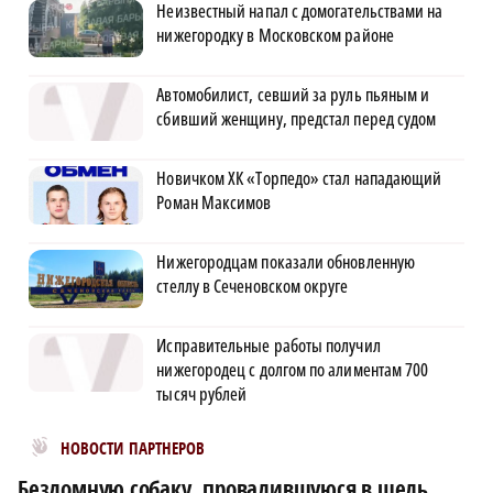
Неизвестный напал с домогательствами на
нижегородку в Московском районе
Автомобилист, севший за руль пьяным и
сбивший женщину, предстал перед судом
Новичком ХК «Торпедо» стал нападающий
Роман Максимов
Нижегородцам показали обновленную
стеллу в Сеченовском округе
Исправительные работы получил
нижегородец с долгом по алиментам 700
тысяч рублей
Новости МирТесен
НОВОСТИ ПАРТНЕРОВ
Бездомную собаку, провалившуюся в щель