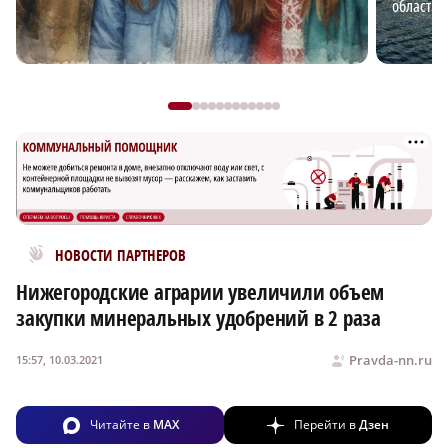
области 
Новости МирТесен
НОВОСТИ ПАРТНЕРОВ
Нижегородские аграрии увеличили объем
закупки минеральных удобрений в 2 раза
Pravda-nn.ru
15:57, 10.03.2021
Читайте в
MAX
Перейти в
Дзен