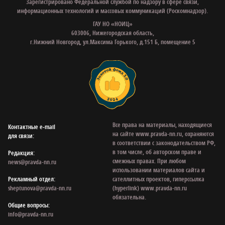
Зарегистрировано Федеральной службой по надзору в сфере связи,
информационных технологий и массовых коммуникаций (Роскомнадзор).
ГАУ НО «НОИЦ»
603006, Нижегородская область,
г.Нижний Новгород, ул.Максима Горького, д.151 Б, помещение 5
Все права на материалы, находящиеся
Контактные e‑mail
на сайте www.pravda-nn.ru, охраняются
для связи:
в соответствии с законодательством РФ,
в том числе, об авторском праве и
Редакция:
смежных правах. При любом
news@pravda-nn.ru
использовании материалов сайта и
Рекламный отдел:
сателлитных проектов, гиперссылка
sheptunova@pravda-nn.ru
(hyperlink) www.pravda-nn.ru
обязательна.
Общие вопросы:
info@pravda-nn.ru