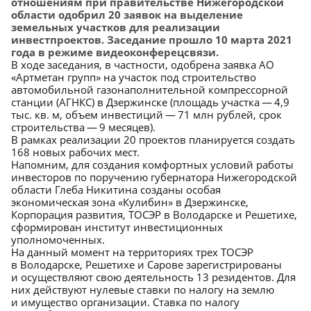
отношениям при правительстве Нижегородской
области одобрил 20 заявок на выделение
земельных участков для реализации
инвестпроектов. Заседание прошло 10 марта 2021
года в режиме видеоконферецсвязи.
В ходе заседания, в частности, одобрена заявка АО
«Артметан групп» на участок под строительство
автомобильной газонаполнительной компрессорной
станции (АГНКС) в Дзержинске (площадь участка — 4,9
тыс. кв. м, объем инвестиций — 71 млн рублей, срок
строительства — 9 месяцев).
В рамках реализации 20 проектов планируется создать
168 новых рабочих мест.
Напомним, для создания комфортных условий работы
инвесторов по поручению губернатора Нижегородской
области Глеба Никитина созданы особая
экономическая зона «Кулибин» в Дзержинске,
Корпорация развития, ТОСЭР в Володарске и Решетихе,
сформирован институт инвестиционных
уполномоченных.
На данный момент на территориях трех ТОСЭР
в Володарске, Решетихе и Сарове зарегистрированы
и осуществляют свою деятельность 13 резидентов. Для
них действуют нулевые ставки по налогу на землю
и имущество организации. Ставка по налогу