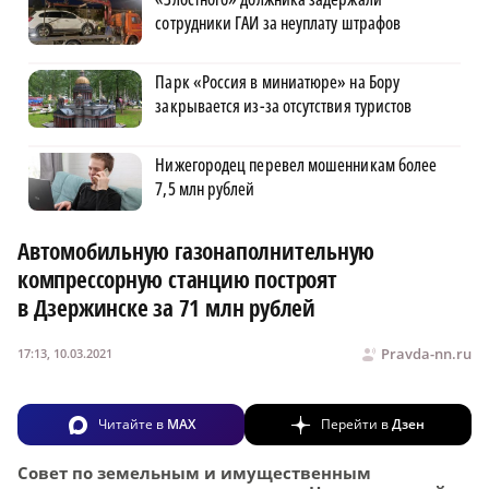
сотрудники ГАИ за неуплату штрафов
Парк «Россия в миниатюре» на Бору
закрывается из-за отсутствия туристов
Нижегородец перевел мошенникам более
7,5 млн рублей
Автомобильную газонаполнительную
компрессорную станцию построят
в Дзержинске за 71 млн рублей
Pravda-nn.ru
17:13, 10.03.2021
Читайте в
MAX
Перейти в
Дзен
Совет по земельным и имущественным