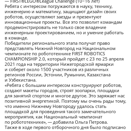
— FIRST®LEGO®League Challenge (10−16 лет)
Ребята с интересом погружаются в науку, технику,
инженерию и математику, защищают дизайн своих
роботов, осуществляют заезды и презентуют
инновационные проекты. Все это позволит командам
продемонстрировать не только свое владение
инженерным проектированием, но и умение работать
в команде.
Победители регионального этапа получат право
представлять Нижний Новгород на Национальном
чемпионате по робототехнике FIRST ROBOTICS
CHAMPIONSHIP 2.0, который пройдет с 23 по 25 апреля
2021 года на территории Нижегородской ярмарки
и соберет около 1500 участников из различных
регионов России, Эстонии, Румынии, Казахстана
и Узбекистана.
«Ребята с большим интересом конструируют роботов,
создают макеты городов, строят зоопарки, площадки
для занятий спортом и многое другое. Это заряжает нас
позитивной энергетикой. Поэтому мы очень рады тому,
что именно Нижнему Новгороду удалось стать
площадкой для проведения такого замечательного
мероприятия, как Национальный чемпионат
по робототехнике», — добавила Ольга Петрова.
Также в ходе первого отборочного дня было подписано