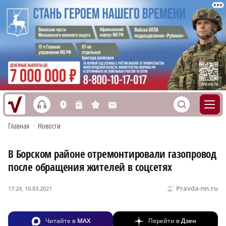
h
S
L
n
s
M
Главная
•
Новости
В Борском районе отремонтировали газопровод
после обращения жителей в соцсетях
Pravda-nn.ru
17:24, 10.03.2021
Читайте в
MAX
Перейти в
Дзен