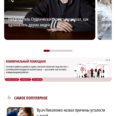
Председатель Студенческого совета рассказал, как
Дополнит
вдохновлять других людей
области: 
САМОЕ ПОПУЛЯРНОЕ
Врач Николенко назвал причины усталости
у детей