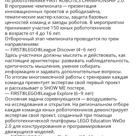
×
по робототехнике FIRST ROBOTICS CHAMPIONSHIP 2.0.
В программе чемпионата — презентация
инновационных проектов и рободизайна,
тематические мастер-классы, защита базовых
ценностей команд и заезды роботов. В мероприятии
принимают участие 150 юных робототехников
в возрасте от 4 до 16 лет.
Отборочный этап чемпионата проводится по трем
направлениям:
— FIRST®LEGO®League Discover (4−6 лет)
Здесь участники должны мыслить и действовать, как
настоящие архитекторы: развивать наблюдательность,
критичность мышления, умение собирать
информацию и задавать дополнительные вопросы.
По итогам многомесячной работы с тренерами каждая
команда презентует экспертам свой первый проект
и рассказывает о SHOW ME постере.
— FIRST®LEGO®League Explore (6−9 лет)
Основная задача соревнующихся — воодушевить
на исследования и открытия. На региональном отборе
каждая команда юных робототехников демонстрирует
экспертам свой проект, созданный при помощи
робототехнической платформы LEGO Education WeDo
2.0 для конструирования и программирования
движущихся моделей.