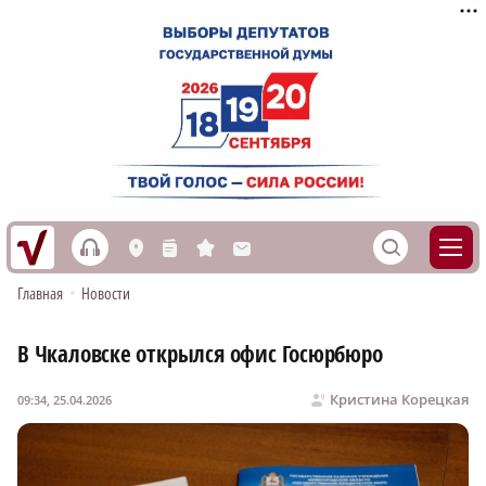
h
S
L
n
s
M
Главная
•
Новости
В Чкаловске открылся офис Госюрбюро
Кристина Корецкая
09:34, 25.04.2026