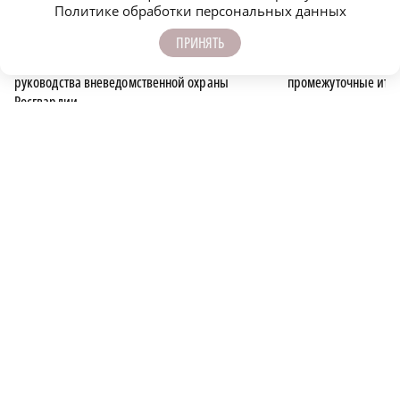
Политике обработки персональных данных
r
ОФИЦИАЛЬНО
ОФИЦИАЛЬНО
ПРИНЯТЬ
В Нижнем Новгороде прошел семинар
В нижегородском ми
руководства вневедомственной охраны
промежуточные итог
Росгвардии
ОФИЦИАЛЬНО
ПОДПИСЫВАЙТЕСЬ НА НАШИ
КАНАЛЫ В MAX И TELEGRAM:
НИЖЕГОРОДСКАЯ ПРАВДА
Быстро, честно, точно. И ничего лишнего