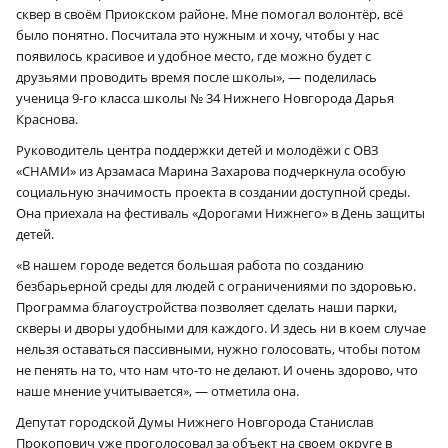
сквер в своём Приокском районе. Мне помогал волонтёр, всё
было понятно. Посчитала это нужным и хочу, чтобы у нас
появилось красивое и удобное место, где можно будет с
друзьями проводить время после школы», — поделилась
ученица 9‑го класса школы № 34 Нижнего Новгорода Дарья
Краснова.
Руководитель центра поддержки детей и молодёжи с ОВЗ
«СНАМИ» из Арзамаса Марина Захарова подчеркнула особую
социальную значимость проекта в создании доступной среды.
Она приехала на фестиваль «Дорогами Нижнего» в День защиты
детей.
«В нашем городе ведется большая работа по созданию
безбарьерной среды для людей с ограничениями по здоровью.
Программа благоустройства позволяет сделать наши парки,
скверы и дворы удобными для каждого. И здесь ни в коем случае
нельзя оставаться пассивными, нужно голосовать, чтобы потом
не пенять на то, что нам что-то не делают. И очень здорово, что
наше мнение учитывается», — отметила она.
Депутат городской Думы Нижнего Новгорода Станислав
Прокопович уже проголосовал за объект на своем округе в