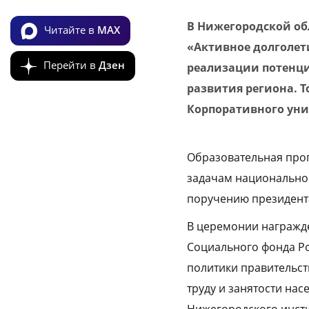
В Нижегородской об
Читайте в
MAX
«Активное долголет
Перейти в
Дзен
реализации потенци
развития региона. 
Корпоративного уни
Образовательная прог
задачам национального
поручению президент
В церемонии награжд
Социального фонда Ро
политики правительст
труду и занятости на
Нижегородского инсти