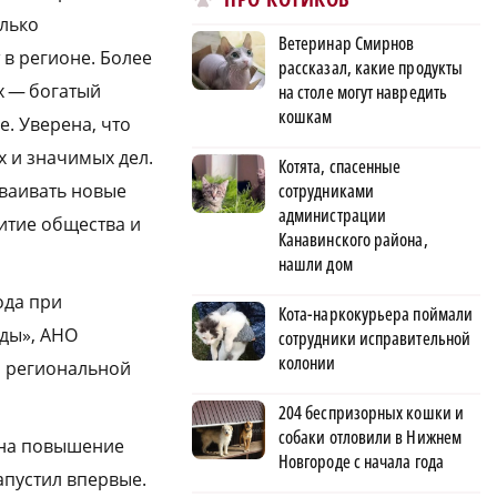
олько
Ветеринар Смирнов
в регионе. Более
рассказал, какие продукты
х — богатый
на столе могут навредить
кошкам
. Уверена, что
 и значимых дел.
Котята, спасенные
сваивать новые
сотрудниками
администрации
витие общества и
Канавинского района,
нашли дом
ода при
Кота-наркокурьера поймали
ды», АНО
сотрудники исправительной
колонии
й региональной
204 беспризорных кошки и
собаки отловили в Нижнем
 на повышение
Новгороде с начала года
пустил впервые.