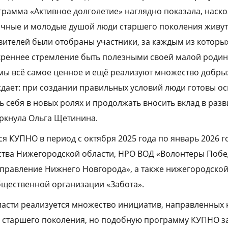
рамма «Активное долголетие» наглядно показала, наск
чные и молодые душой люди старшего поколения живут 
явителей были отобраны участники, за каждым из которы
реннее стремление быть полезными своей малой родине
мы всё самое ценное и ещё реализуют множество добрых
дает: при создании правильных условий люди готовы о
ь себя в новых ролях и продолжать вносить вклад в раз
ркнула Ольга Щетинина.
я КУПНО в период с октября 2025 года по январь 2026 г
ства Нижегородской области, НРО ВОД «Волонтеры Побе
правление Нижнего Новгорода», а также нижегородско
щественной организации «Забота».
ласти реализуется множество инициатив, направленных
 старшего поколения, но подобную программу КУПНО за