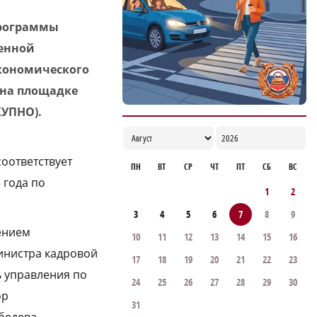
улучшению демографии в округе
программы
16:56
ценной
экономического
 на площадке
КУПНО).
оответствует
ПН
ВТ
СР
ЧТ
ПТ
СБ
ВС
 года по
1
2
3
4
5
6
7
8
9
ением
10
11
12
13
14
15
16
инистра кадровой
17
18
19
20
21
22
23
ь управления по
24
25
26
27
28
29
30
ор
31
бедева,