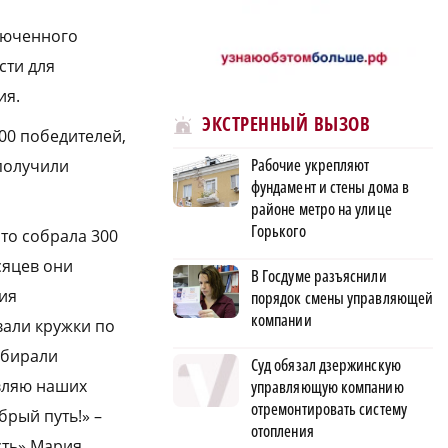
ключенного
сти для
ия.
ЭКСТРЕННЫЙ ВЫЗОВ
00 победителей,
Рабочие укрепляют
получили
фундамент и стены дома в
районе метро на улице
Горького
то собрала 300
сяцев они
В Госдуме разъяснили
ия
порядок смены управляющей
компании
вали кружки по
обирали
Суд обязал дзержинскую
вляю наших
управляющую компанию
отремонтировать систему
рый путь!» –
отопления
сть» Мария