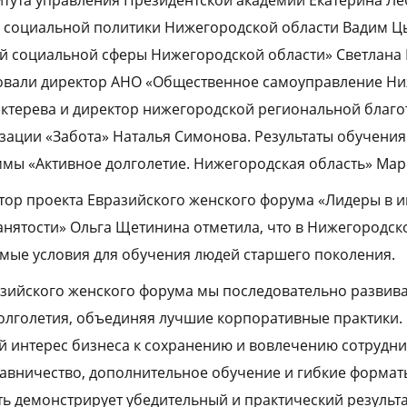
 социальной политики Нижегородской области Вадим Ц
й социальной сферы Нижегородской области» Светлана 
овали директор АНО «Общественное самоуправление Н
ктерева и директор нижегородской региональной благ
ации «Забота» Наталья Симонова. Результаты обучения
мы «Активное долголетие. Нижегородская область» Мар
тор проекта Евразийского женского форума «Лидеры в 
нятости» Ольга Щетинина отметила, что в Нижегородск
мые условия для обучения людей старшего поколения.
азийского женского форума мы последовательно развив
олголетия, объединяя лучшие корпоративные практики.
 интерес бизнеса к сохранению и вовлечению сотрудни
тавничество, дополнительное обучение и гибкие форматы
ь демонстрирует убедительный и практический результа