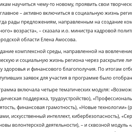
икам научиться чему-то новому, проявить свои творческ
 главное – активно включиться в социальную жизнь реги
егда рады предложениям, направленным на создание ко
ого» возраста», – сказала и.о. министра кадровой полит
родской области Елена Амосова.
дание комплексной среды, направленной на вовлечени
ескую и социальную жизнь региона через раскрытие ли
у здоровья и финансового благополучия. По итогам от
ступивших заявок для участия в программе было отобран
грамма включала четыре тематических модуля: «Возмож
идическая поддержка, трудоустройство), «Профессионал
ятость, финансовая грамотность), «Новые технологии» (р
и, искусственный интеллект, кибербезопасность), «Се
новы волонтерской деятельности), – и сквозной модуль 