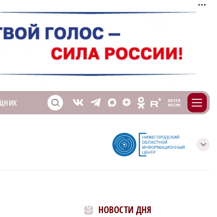
m
T
O
ЩНИК
Z
X
E
S
V
с
НОВОСТИ ДНЯ