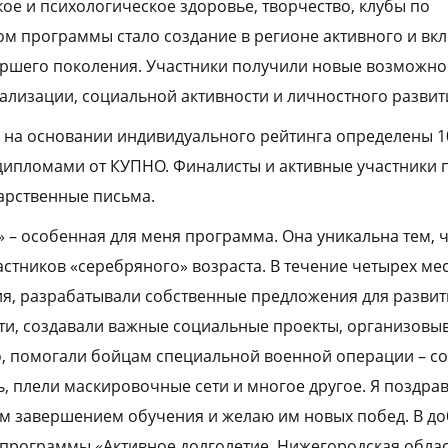
кое и психологическое здоровье, творчество, клубы по
том программы стало создание в регионе активного и в
ршего поколения. Участники получили новые возможно
лизации, социальной активности и личностного развит
на основании индивидуального рейтинга определены 1
дипломами от КУПНО. Финалисты и активные участники 
арственные письма.
» – особенная для меня программа. Она уникальна тем, ч
астников «серебряного» возраста. В течение четырех ме
я, разрабатывали собственные предложения для развит
и, создавали важные социальные проекты, организовы
о, помогали бойцам специальной военной операции – с
 плели маскировочные сети и многое другое. Я поздра
м завершением обучения и желаю им новых побед. В доб
 программы «Активное долголетие. Нижегородская обла