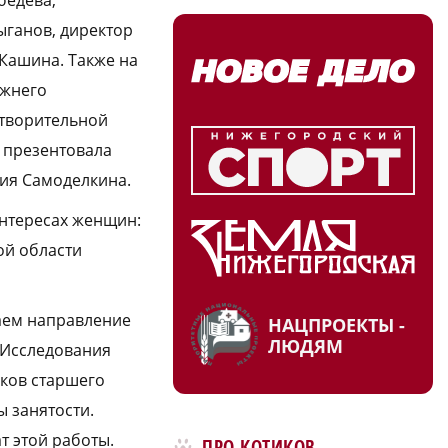
ыганов, директор
Кашина. Также на
ижнего
отворительной
 презентовала
ия Самоделкина.
интересах женщин:
ой области
аем направление
НАЦПРОЕКТЫ -
ЛЮДЯМ
 Исследования
ков старшего
 занятости.
т этой работы.
ПРО КОТИКОВ