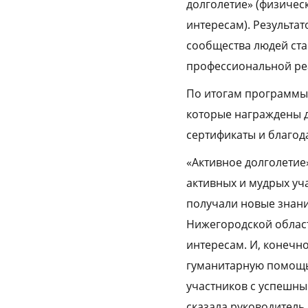
долголетие» (физичес
интересам). Результа
сообщества людей ста
профессиональной реа
По итогам программы 
которые награждены 
сертификаты и благод
«Активное долголетие
активных и мудрых уч
получали новые знани
Нижегородской област
интересам. И, конечн
гуманитарную помощь,
участников с успешны
сказала руководитель