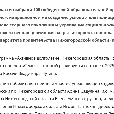
ласти выбрали 100 победителей образовательной 
ие», направленной на создание условий для полно
ала старшего поколения и укрепление социально-
Торжественная церемония закрытия проекта прошла
верситета правительства Нижегородской области (
рамма «Активное долголетие. Нижегородская область» с
 проекта «Семья», который реализуется в стране с 2025
а России Владимира Путина.
ения победителей приняли участие управляющий отдел
ссии по Нижегородской области Арина Садулина, и.о. м
ва Нижегородской области Елена Амосова, руководител
селения Нижегородской области Игорь Пантюхин, директ
тута управления Президентской академии Екатерина Ле