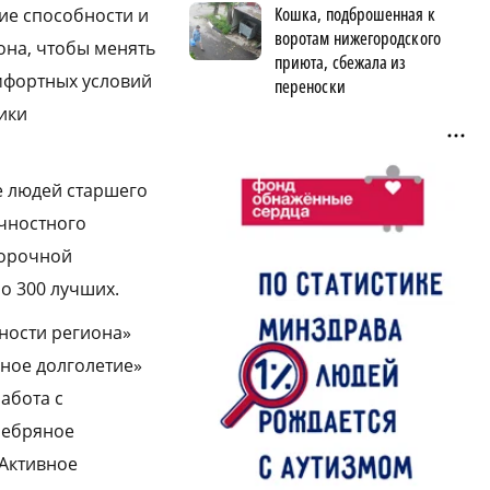
Кошка, подброшенная к
ие способности и
воротам нижегородского
она, чтобы менять
приюта, сбежала из
мфортных условий
переноски
ики
е людей старшего
чностного
борочной
о 300 лучших.
ности региона»
ьное долголетие»
абота с
ребряное
«Активное