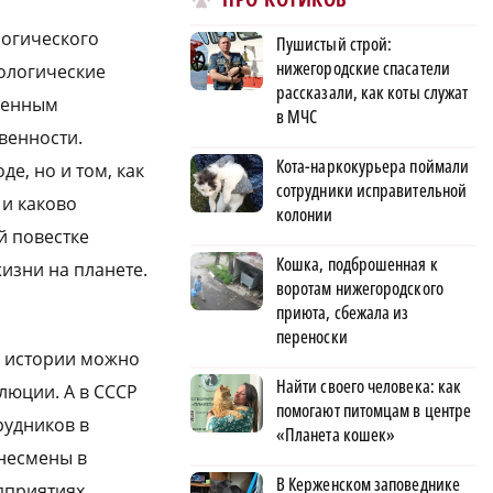
логического
Пушистый строй:
нижегородские спасатели
кологические
рассказали, как коты служат
еменным
в МЧС
венности.
Кота-наркокурьера поймали
е, но и том, как
сотрудники исправительной
и каково
колонии
й повестке
Кошка, подброшенная к
изни на планете.
воротам нижегородского
приюта, сбежала из
переноски
й истории можно
Найти своего человека: как
люции. А в СССР
помогают питомцам в центре
рудников в
«Планета кошек»
знесмены в
В Керженском заповеднике
дприятиях.