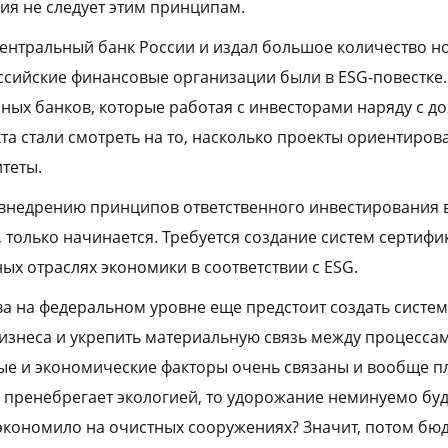
ния не следует этим принципам.
ентральный банк России и издал большое количество 
ссийские финансовые организации были в ESG-повестке. 
пных банков, которые работая с инвесторами наряду с д
а стали смотреть на то, насколько проекты ориентиров
теты.
внедрению принципов ответственного инвестирования в
 только начинается. Требуется создание систем сертифи
ых отраслях экономики в соответствии с ESG.
ва на федеральном уровне еще предстоит создать систем
знеса и укрепить материальную связь между процессам
ые и экономические факторы очень связаны и вообще п
о пренебрегает экологией, то удорожание неминуемо бу
экономило на очистных сооружениях? Значит, потом бю