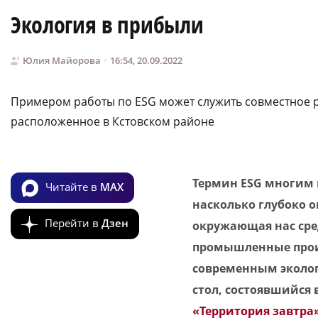
Экология в прибыли
Юлия Майорова
16:54, 20.09.2022
Примером работы по ESG может служить совместное р
расположенное в Кстовском районе
Термин ESG многим н
Читайте в
MAX
насколько глубоко о
Перейти в
Дзен
окружающая нас сре
промышленные прои
современным эколог
стол, состоявшийся
«Территория завтра