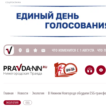
СОЦРЕКЛАМА
ЧТО ИЗМЕНИТСЯ С 1 АВГУСТА
ЧТО 
L
n
s
M
H
e
Главная
•
Новости
•
Экология
•
В Нижнем Новгороде обсудили ESG-трансф
ЭКОЛОГИЯ
ESG