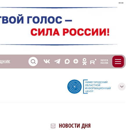
m
T
O
ЩНИК
Z
X
E
S
V
с
НОВОСТИ ДНЯ