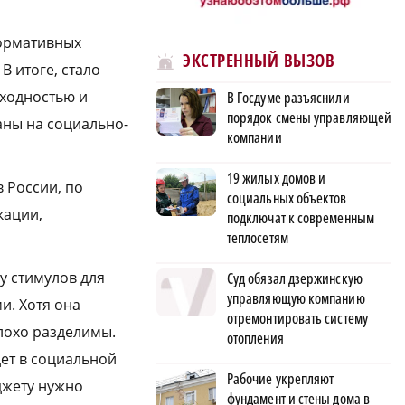
нормативных
ЭКСТРЕННЫЙ ВЫЗОВ
В итоге, стало
оходностью и
В Госдуме разъяснили
порядок смены управляющей
аны на социально-
компании
19 жилых домов и
 России, по
социальных объектов
кации,
подключат к современным
теплосетям
у стимулов для
Суд обязал дзержинскую
управляющую компанию
и. Хотя она
отремонтировать систему
лохо разделимы.
отопления
дет в социальной
Рабочие укрепляют
джету нужно
фундамент и стены дома в