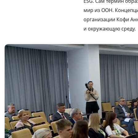
ESG. Сам термин обра
мир из ООН. Концепц
организации Кофи Анн
и окружающую среду.