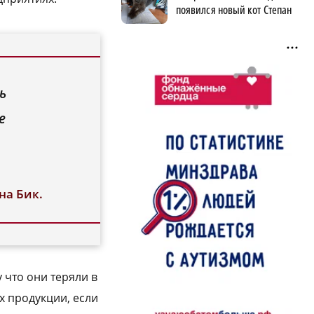
появился новый кот Степан
ь
е
на Бик.
 что они теряли в
х продукции, если