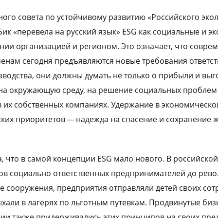
ного совета по устойчивому развитию «Российского эко
Бик «перевела на русский язык» ESG как социальные и э
нии организацией и регионом. Это означает, что совр
енам сегодня предъявляются новые требования ответст
одства, они должны думать не только о прибыли и выгод
на окружающую среду, на решение социальных проблем 
в их собственных компаниях. Удержание в экономическо
ких приоритетов — надежда на спасение и сохранение ж
а, что в самой концепции ESG мало нового. В российско
в социально ответственных предпринимателей до рево
е сооружения, предприятия отправляли детей своих сот
дыхали в лагерях по льготным путевкам. Продвинутые би
ии также придерживались этих принципов на своих пре