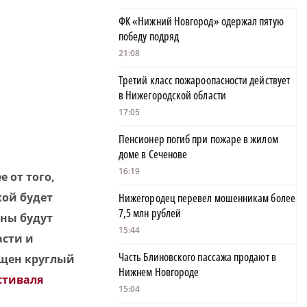
ФК «Нижний Новгород» одержал пятую
победу подряд
21:08
Третий класс пожароопасности действует
в Нижегородской области
17:05
Пенсионер погиб при пожаре в жилом
доме в Сеченове
16:19
 от того,
кой будет
Нижегородец перевел мошенникам более
7,5 млн рублей
сны будут
15:44
сти и
Часть Блиновского пассажа продают в
ящен круглый
Нижнем Новгороде
стиваля
15:04