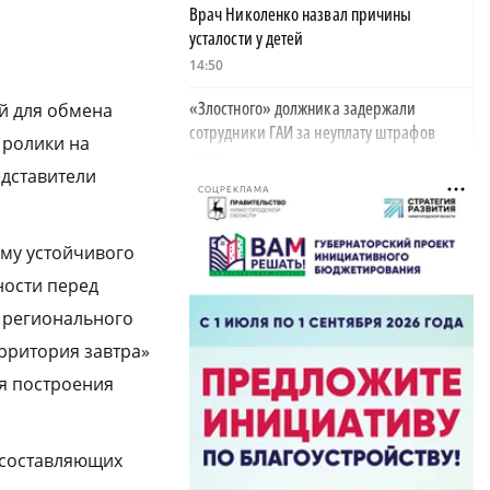
Врач Николенко назвал причины
усталости у детей
14:50
«Злостного» должника задержали
ой для обмена
сотрудники ГАИ за неуплату штрафов
 ролики на
13:58
едставители
СОЦРЕКЛАМА
Парк «Россия в миниатюре» на Бору
закрывается из-за отсутствия туристов
ему устойчивого
13:26
ности перед
Найти своего человека: как помогают
 регионального
питомцам в центре «Планета кошек»
13:00
ерритория завтра»
я построения
У нижегородских абитуриентов стали
популярны инженерные направления
12:48
и составляющих