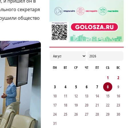
, и пришел он в
льного секретаря
азрушили общество
ПН
ВТ
СР
ЧТ
ПТ
СБ
ВС
1
2
3
4
5
6
7
8
9
10
11
12
13
14
15
16
17
18
19
20
21
22
23
24
25
26
27
28
29
30
31