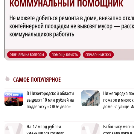
САМОЕ ПОПУЛЯРНОЕ
В Нижегородской области
Нижегородка по
выделят 10 млн рублей на
пожаре в много
поддержку «СВОё дело»
доме на улице И
На 12 млрд рублей
Работнику мясно
уменьшился госдолг
оторвало руку в