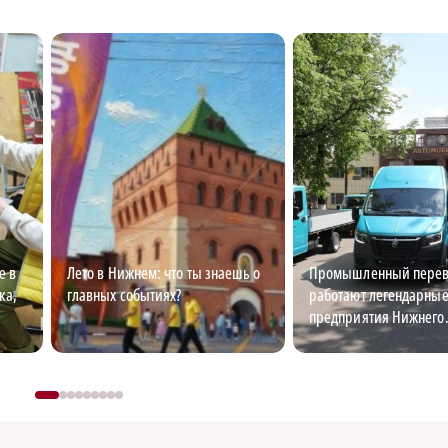
е в
Лето в Нижнем: что ты знаешь о
Промышленный перево
ка,
главных событиях?
работают легендарны
предприятия Нижнего
Новгорода