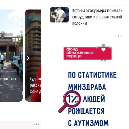
Кота-наркокурьера поймали
сотрудники исправительной
колонии
рот: как
Художница-дизайнер
Быть многодетно
е
рассказала, как выделиться на
круто: какие ме
фоне других
действуют?