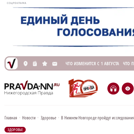
СОЦРЕКЛАМА
ЧТО ИЗМЕНИТСЯ С 1 АВГУСТА
ЧТО 
L
n
s
M
H
e
Главная
•
Новости
•
Здоровье
•
В Нижнем Новгороде пройдут исследования
ЗДОРОВЬЕ