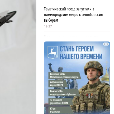
Тематический поезд запустили в
нижегородском метро к сентябрьским
выборам
19:37
Нижегородский аэропорт временно
принимает и отправляет рейсы по
согласованию
19:15
С владелицы таксопарка списали
задолженность по 114 штрафам ГИБДД в
Арзамасе
19:02
На 12 млрд рублей уменьшился госдолг
Нижегородской области
18:39
В Нижегородской области тестируют