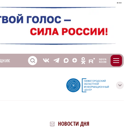
m
T
O
ЩНИК
Z
X
E
S
V
с
НОВОСТИ ДНЯ