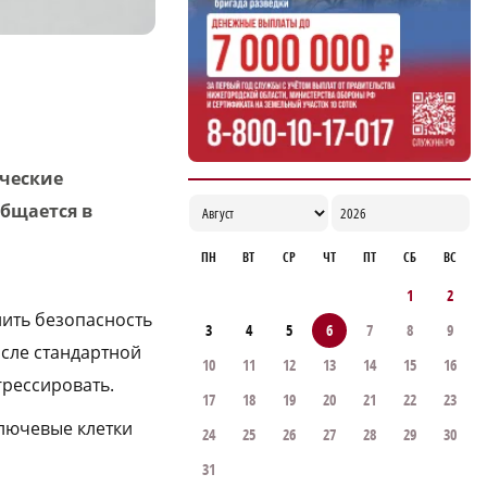
дроны для контроля сброса мусора
18:37
ические
общается в
ПН
ВТ
СР
ЧТ
ПТ
СБ
ВС
1
2
нить безопасность
3
4
5
6
7
8
9
осле стандартной
10
11
12
13
14
15
16
грессировать.
17
18
19
20
21
22
23
ключевые клетки
24
25
26
27
28
29
30
31