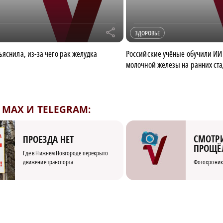
r
ЗДОРОВЬЕ
ъяснила, из-за чего рак желудка
Российские учёные обучили ИИ
молочной железы на ранних ст
MAX И TELEGRAM:
СМОТРИ
ПРОЕЗДА НЕТ
ПРОЩЁ
Где в Нижнем Новгороде перекрыто
движение транспорта
Фотохроник