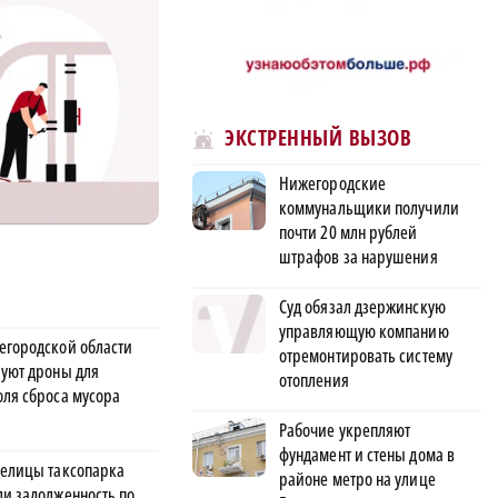
ЭКСТРЕННЫЙ ВЫЗОВ
Нижегородские
коммунальщики получили
почти 20 млн рублей
штрафов за нарушения
Суд обязал дзержинскую
управляющую компанию
егородской области
отремонтировать систему
руют дроны для
отопления
оля сброса мусора
Рабочие укрепляют
фундамент и стены дома в
делицы таксопарка
районе метро на улице
ли задолженность по