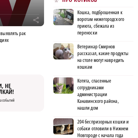
Кошка, подброшенная к
воротам нижегородского
r
приюта, сбежала из
переноски
 выявлять рак
адиях
Ветеринар Смирнов
рассказал, какие продукты
на столе могут навредить
кошкам
Котята, спасенные
, НЕ
сотрудниками
ЛКАЙ!
администрации
а событий
Канавинского района,
нашли дом
204 беспризорных кошки и
собаки отловили в Нижнем
Новгороде с начала года