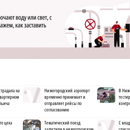
страдала на
Нижегородский аэропорт
В Ниж
квартирном
временно принимает и
тести
льича
отправляет рейсы по
контр
согласованию
го цеха
Тематический поезд
С вла
запустили в нижегородском
списа