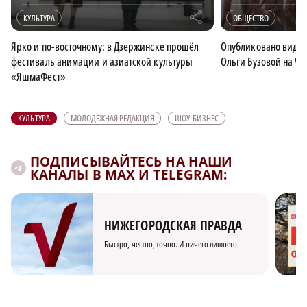
r
КУЛЬТУРА
ОБЩЕСТВО
Ярко и по-восточному: в Дзержинске прошёл
Опубликовано видео
фестиваль анимации и азиатской культуры
Ольги Бузовой на VK 
«ЯшмаФест»
КУЛЬТУРА
МОЛОДЁЖНАЯ РЕДАКЦИЯ
ШОУ-БИЗНЕС
ПОДПИСЫВАЙТЕСЬ НА НАШИ
КАНАЛЫ В MAX И TELEGRAM:
НИЖЕГОРОДСКАЯ ПРАВДА
Быстро, честно, точно. И ничего лишнего