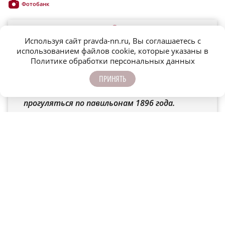
Фотобанк
Используя сайт pravda-nn.ru, Вы соглашаетесь с
использованием файлов cookie, которые указаны в
Политике обработки персональных данных
Экспозиция оснащена интерактивными
ПРИНЯТЬ
панелями и планшетами – с их помощью
посетители могут перенестись в прошлое и
прогуляться по павильонам 1896 года.
Лица эпохи
Большой раздел выставки посвящён знаковым для страны
личностям, приложившим руку ко Всероссийской выставке.
Особое внимание уделено Владимиру Шухову и его уникальным
инженерным конструкциям, поразившим современников.