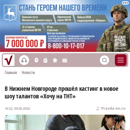
h
S
L
n
s
M
Главная
•
Новости
В Нижнем Новгороде прошёл кастинг в новое
шоу талантов «Хочу на ТНТ»
Pravda-nn.ru
10:22, 09.06.2026