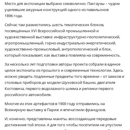
Место для экспозиции выбрано символично. Пакгаузы – чудом
уцелевшие ажурные конструкций одного из павильонов
1896 года.
Сейчас там разместились шесть тематических блоков,
посвящённых XVI Всероссийской промышленной и
художественной выставке: инфраструктурно-геополитический,
агропромышленный, горно-индустриально-энергетический,
художественно-промысловый, антропологический и блок,
который показывает, как выставка повлияла на современность.
За несколько лет подготовки авторы проекта собрали в единое
целое экспонаты из прошлого и современные технологии. Здесь
можно увидеть подлинные предметы того времени – от замков и
столовых приборов до модели Шуховской башни, двигателя
Костовича, первого водолазного шлема и реплики первого
российского автомобиля.
Многие из этих артефактов в 1900 году отправились на
Всемирную выставку в Париж и впечатлили французов.
И, конечно, представлены макеты, воссоздающие передовые
достижения той эпохи. А для того чтобы посетители не упустили