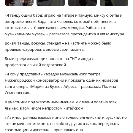
«Я танцующий бард: играю на гитаре и танцую, миксую биты и
авторские песни. Бард – это человек, который поёт песни, в
которых смысл более важен, чем мелодия. Работаю в
музыкальном музее», – рассказала претендентка Юля Микстура.
Вокал, танцы, фокусы, стендап – на кастинге можно было
продемонстрировать любые свои таланты.
Были среди желающих попасть на ТНТ и люди с
профессиональной подготовкой.
«Я хочу представить кафедру музыкального театра
Нижегородской консерватории и показать один их номеров
танго-оперы «Мария из Буэнос-Айрес», – рассказала Полина
Семеновская.
А участница под экзотичным именем Июлиани поёт на всех
языках, в том числе непростом китайском.
«Из иностранных языков я знаю только английский и русский, но
это не мешает мне петь на любых других языках, передавать
свои эмоции и чувства», – призналась она.