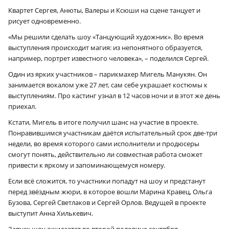
Квартет Сергея, Анюты, Валеры и Ксюши на сцене танцует и
рисует одновременно.
«Мы решили сделать шоу «Танцующий художник». Во время
выступления происходит магия: из непонятного образуется,
например, портрет известного человека», – поделился Сергей.
Один из ярких участников – парикмахер Мигель Манукян. Он
занимается вокалом уже 27 лет, сам себе украшает костюмы к
выступлениям. Про кастинг узнал в 12 часов ночи и в этот же день
приехал.
Кстати, Мигель в итоге получил шанс на участие в проекте.
Понравившимся участникам даётся испытательный срок две-три
недели, во время которого сами исполнители и продюсеры
смогут понять, действительно ли совместная работа сможет
привести к яркому и запоминающемуся номеру.
Если всё сложится, то участники попадут на шоу и предстанут
перед звёздным жюри, в которое вошли Марина Кравец, Ольга
Бузова, Сергей Светлаков и Сергей Орлов. Ведущей в проекте
выступит Анна Хилькевич.