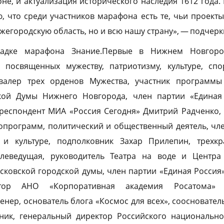
е, и актуализация исторического наследия 1612 года
, что среди участников марафона есть те, чьи проекты
жегородскую область, но и всю нашу страну», — подчерк
адке марафона Знание.Первые в Нижнем Новгоро
, посвященных мужеству, патриотизму, культуре, спо
авалер трех орденов Мужества, участник программы
ской Думы Нижнего Новгорода, член партии «Единая
респондент МИА «Россия Сегодня» Дмитрий Радченко, 
опрограмм, политический и общественный деятель, чл
у и культуре, подполковник Захар Прилепин, трехк
елеведущая, руководитель Театра на воде и Центр
сковской городской думы, член партии «Единая Россия
ктор АНО «Корпоративная академия Росатома»
нер, основатель блога «Космос для всех», соосновател
ик, генеральный директор Российского национально