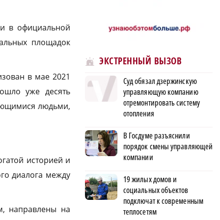
 и в официальной
нальных площадок
ЭКСТРЕННЫЙ ВЫЗОВ
зован в мае 2021
Суд обязал дзержинскую
рошло уже десять
управляющую компанию
отремонтировать систему
дающимися людьми,
отопления
В Госдуме разъяснили
порядок смены управляющей
компании
огатой историей и
ого диалога между
19 жилых домов и
социальных объектов
подключат к современным
м, направлены на
теплосетям