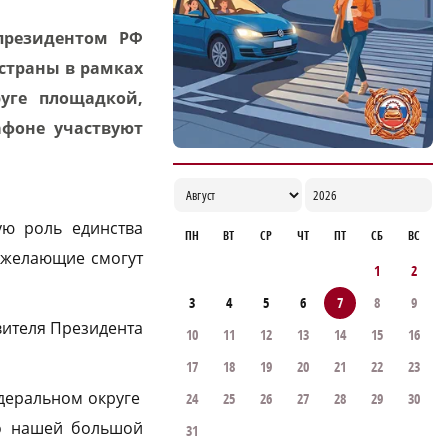
улучшению демографии в округе
президентом РФ
16:56
 страны в рамках
уге площадкой,
фоне участвуют
ую роль единства
ПН
ВТ
СР
ЧТ
ПТ
СБ
ВС
е желающие смогут
1
2
3
4
5
6
7
8
9
ителя Президента
10
11
12
13
14
15
16
17
18
19
20
21
22
23
деральном округе
24
25
26
27
28
29
30
 о нашей большой
31