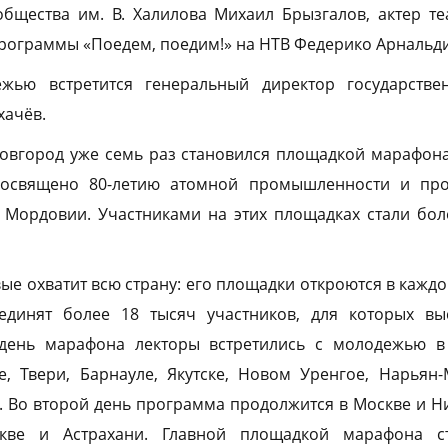
общества им. В. Халилова Михаил Брызгалов, актер т
рограммы «Поедем, поедим!» на НТВ Федерико Арнальди
жью встретится генеральный директор государстве
хачёв.
вгород уже семь раз становился площадкой марафона
посвящено 80-летию атомной промышленности и пр
Мордовии. Участниками на этих площадках стали боле
е охватит всю страну: его площадки откроются в кажд
единят более 18 тысяч участников, для которых вы
 день марафона лекторы встретились с молодежью 
е, Твери, Барнауле, Якутске, Новом Уренгое, Нарьян
. Во второй день программа продолжится в Москве и 
скве и Астрахани. Главной площадкой марафона с