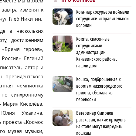
. Вместе мы можем
 завтра изменят к
Кота-наркокурьера поймали
сотрудники исправительной
нул Глеб Никитин.
колонии
де в нескольких
Котята, спасенные
рту, достижениям
сотрудниками
 «Время героев»,
администрации
 Россия» Евгений
Канавинского района,
нашли дом
писатель, автор и
ен президентского
Кошка, подброшенная к
ратная чемпионка
воротам нижегородского
приюта, сбежала из
а по синхронному
переноски
» Мария Киселёва,
 Юлия Ужакина,
Ветеринар Смирнов
рассказал, какие продукты
ь проекта «Космос
на столе могут навредить
го музея музыки,
кошкам