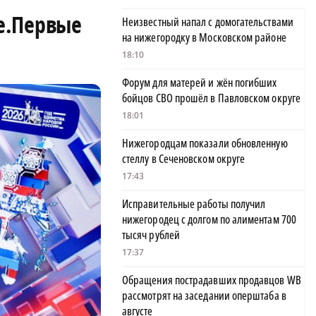
е.Первые
Неизвестный напал с домогательствами
на нижегородку в Московском районе
18:10
Форум для матерей и жён погибших
бойцов СВО прошёл в Павловском округе
18:01
Нижегородцам показали обновленную
стеллу в Сеченовском округе
17:43
Исправительные работы получил
нижегородец с долгом по алиментам 700
тысяч рублей
17:37
Обращения пострадавших продавцов WB
рассмотрят на заседании оперштаба в
августе