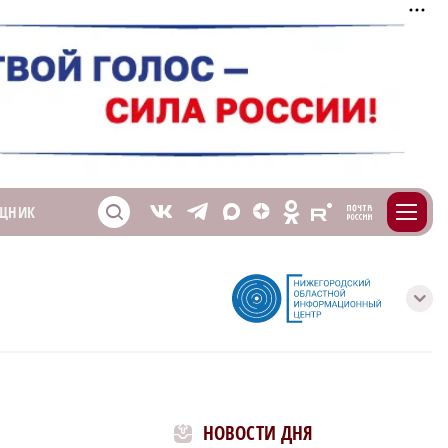
m
T
O
ЩНИК
Z
X
E
S
V
с
НОВОСТИ ДНЯ