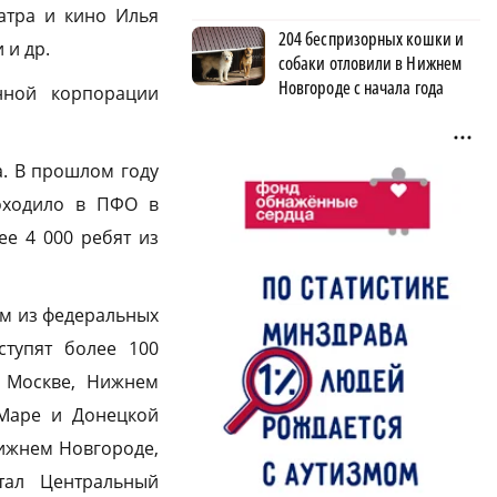
еатра и кино Илья
204 беспризорных кошки и
 и др.
собаки отловили в Нижнем
Новгороде с начала года
нной корпорации
. В прошлом году
оходило в ПФО в
е 4 000 ребят из
ом из федеральных
ступят более 100
в Москве, Нижнем
-Маре и Донецкой
Нижнем Новгороде,
тал Центральный