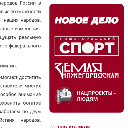
народов России в
новые возможности
ы наших народов,
абные изменения,
ощущать реальную
ого федерального
икитин.
омогают достигать
дставители многих
НАЦПРОЕКТЫ -
я особое внимание
ЛЮДЯМ
охранить богатое
работаем по двум
йствия народов,
ПРО КОТИКОВ