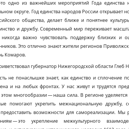
 это одно из важнейших мероприятий Года единства 
ном округе. Год единства народов России открывает 
сийского общества, делает ближе и понятнее культур
динство и дружбу. Современный мир переживает масшт
к никогда важно чувствовать поддержку близких и 
иков. Это отлично знают жители регионов Приволжск
рь Комаров.
риветствовал губернатор Нижегородской области Глеб Н
ть не понаслышке знает, как единство и сплочение п
ена и на любых фронтах. У нас живут и трудятся пре
 этом многообразии — наша сила. В регионе уделяетс
рые помогают укрепить межнациональную дружбу, с
, предоставить возможности для самореализации. Мы 
ниям — это укрепление межкультурного взаимоде