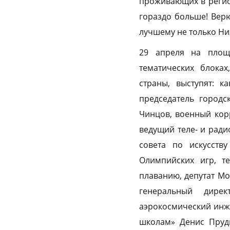
проживающих в регион
гораздо больше! Верю
лучшему не только Ни
29 апреля на площ
тематических блоках
страны, выступят: к
председатель город
Чинцов, военный кор
ведущий теле- и ради
совета по искусств
Олимпийских игр, т
плаванию, депутат Мо
генеральный дире
аэрокосмический инже
школам» Денис Прудн