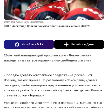
Фото: хоккейный клуб «Локомотив»
В КХЛ Александр Волков получал опыт начиная с сезона 2022/23
Читайте в
MAX
Перейти в
Дзен
23-летний нападающий ярославского «Локомотива»
находится в статусе ограниченно свободного агента.
«Торпедо» сделало контрактное предложение (оффершит)
Волкову, тот его принял. По регламенту, «Локомотиву» даётся
семь дней, чтобы повторить предложенные условия и оставить
хоккеиста у себя. Если ярославский клуб этого не сделает, Волков
станет игроком «Торпедо».
Уроженец Люберец и воспитанник «Спартак» в 39 матчах (36 + 3)
прошедшего регулярного чемпионата и плей-офф КХЛ набрал 11