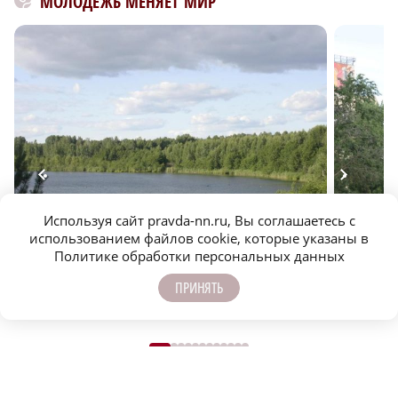
МОЛОДЕЖЬ МЕНЯЕТ МИР
Используя сайт pravda-nn.ru, Вы соглашаетесь с
Озёра, заповедники и леса Нижегородской области:
Культурн
использованием файлов cookie, которые указаны в
Политике обработки персональных данных
самые красивые места и маршруты
Нижегоро
ПРИНЯТЬ