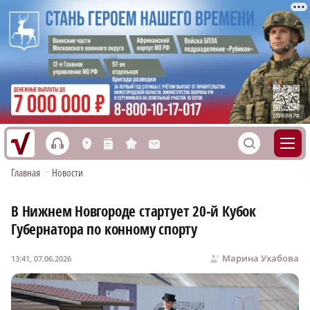
h
S
L
n
s
M
Главная
•
Новости
В Нижнем Новгороде стартует 20‑й Кубок
Губернатора по конному спорту
Марина Ухабова
13:41, 07.06.2026