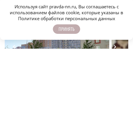
Используя сайт pravda-nn.ru, Вы соглашаетесь с
использованием файлов cookie, которые указаны в
Политике обработки персональных данных
ПРИНЯТЬ
Где жить молодым: как арендный рынок Нижнего
Нижегор
Новгорода помогает строить карьеру