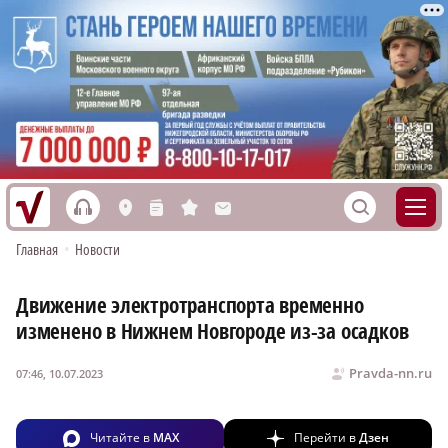
h
S
L
n
s
M
Главная
•
Новости
Движение электротранспорта временно
изменено в Нижнем Новгороде из-за осадков
Pravda-nn.ru
07:46, 10.07.2023
Читайте в
MAX
Перейти в
Дзен