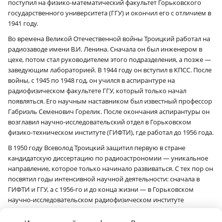
поступил на физико-математический факультет Горьковского
государственного университета (ГГУ) и окончил его с отличием в
1941 году.
Во времена Великой Отечественной войны Троицкий работал на
радиозаводе имени В.И. Ленина. Сначала он был инженером в
цехе, потом стал руководителем этого подразделения, а позже —
заведующим лабораторией. В 1944 году он вступил в КПСС. После
войны, с 1945 по 1948 год, он учился в аспирантуре на
радиофизическом факультете ГГУ, который только начал
появляться. Его научным наставником был известный профессор
Габриэль Семенович Горелик. После окончания аспирантуры он
возглавил научно-исследовательский отдел в Горьковском
физико-техническом институте (ГИФТИ), где работал до 1956 года.
В 1950 году Всеволод Троицкий защитил первую в стране
кандидатскую диссертацию по радиоастрономии — уникальное
направление, которое только начинало развиваться. С тех пор он
посвятил годы интенсивной научной деятельности: сначала в
ГИФТИ и ГГУ, а с 1956-го и до конца жизни — в Горьковском
научно-исследовательском радиофизическом институте
(НИРФИ).