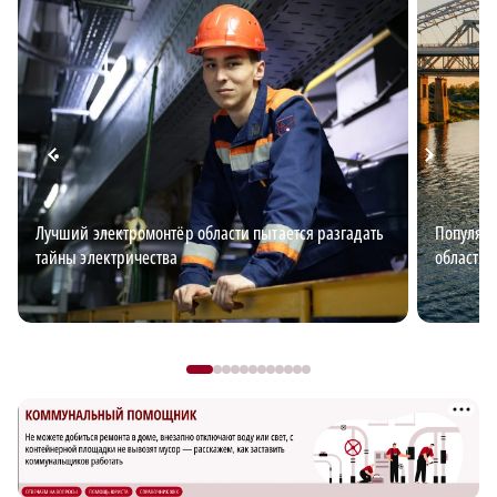
Лучший электромонтёр области пытается разгадать
Популяр
тайны электричества
области 