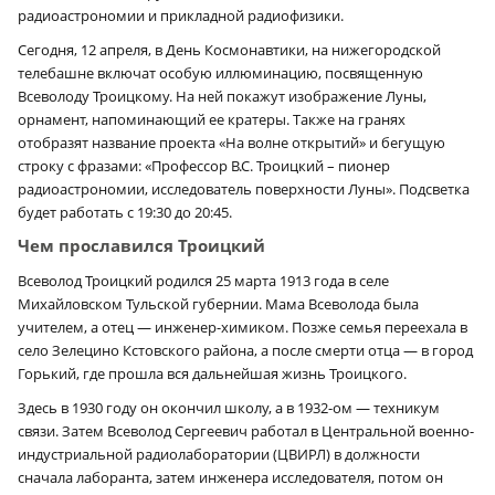
радиоастрономии и прикладной радиофизики.
Сегодня, 12 апреля, в День Космонавтики, на нижегородской
телебашне включат особую иллюминацию, посвященную
Всеволоду Троицкому. На ней покажут изображение Луны,
орнамент, напоминающий ее кратеры. Также на гранях
отобразят название проекта «На волне открытий» и бегущую
строку с фразами: «Профессор В.С. Троицкий – пионер
радиоастрономии, исследователь поверхности Луны». Подсветка
будет работать с 19:30 до 20:45.
Чем прославился Троицкий
Всеволод Троицкий родился 25 марта 1913 года в селе
Михайловском Тульской губернии. Мама Всеволода была
учителем, а отец — инженер-химиком. Позже семья переехала в
село Зелецино Кстовского района, а после смерти отца — в город
Горький, где прошла вся дальнейшая жизнь Троицкого.
Здесь в 1930 году он окончил школу, а в 1932-ом — техникум
связи. Затем Всеволод Сергеевич работал в Центральной военно-
индустриальной радиолаборатории (ЦВИРЛ) в должности
сначала лаборанта, затем инженера исследователя, потом он