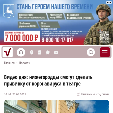
h
S
L
n
s
M
Главная
•
Новости
Видео дня: нижегородцы смогут сделать
прививку от коронавируса в театре
Евгений Круглов
14:46, 21.04.2021