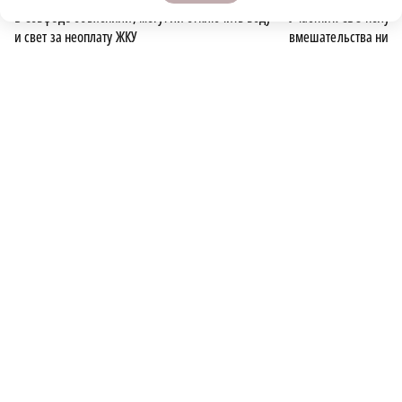
В Совфеде объяснили, могут ли отключить воду
Участник СВО получи
и свет за неоплату ЖКУ
вмешательства ниж
ЗДОРОВЬЕ
Все о реализации национальных проектов в Нижегородской
области — в разделе
"Нацпроекты- людям"
ПОДПИСЫВАЙТЕСЬ НА НАШИ
КАНАЛЫ В MAX И TELEGRAM:
НИЖЕГОРОДСКАЯ ПРАВДА
Быстро, честно, точно. И ничего лишнего