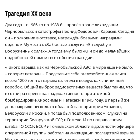
Трагедия ХХ века
Два года – с 1986-го по 1988‑й – провёл в зоне ликвидации
Чернобыльской катастрофы Леонид Фёдорович Карасёв. Сегодня
он – полковник в отставке, награждён боевыми наградами:
орденом Мужества, «За боевые заслуги», «За службу в
Вооруженных силах». А тогда ему было 40, и он до мельчайших
подробностей помнит все события трагедии.
«Такого взрыва, как на Чернобыльской АЭС, в мире ещё не было,
– говорит ветеран. – Представьте себе: железобетонная плита
весом 1200 тонн от взрыва взлетела в воздух, как спичечный
коробок. Общий выброс радиоактивных веществ был таким, что
в сотни раз превышал радиоактивность при атомной
бомбардировке Хиросимы и Нагасаки в 1945 году. В первый же
день накрыло несколько областей на территории Украины,
Белоруссии и России. Я тогда был подполковником, служил на
территории Белорусской ССР, в Гомеле. И по направлениям
штаба ГО СССР, БССР и Гомельской области в должности офицера
оперативной группы работал на ликвидации последствий взрыва.
Мы занимались подготовкой и эвакуацией людей, дезактивацией