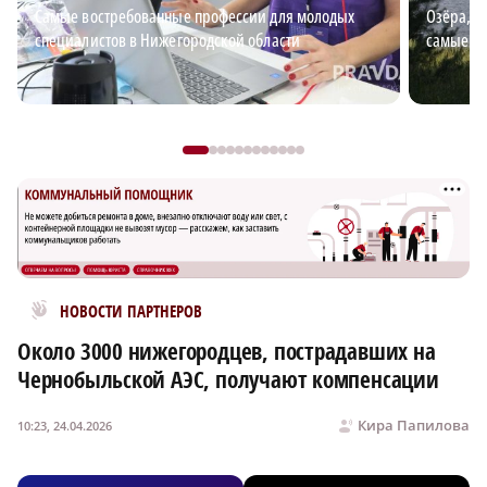
Самые востребованные профессии для молодых
Озёра, з
специалистов в Нижегородской области
самые к
Новости МирТесен
НОВОСТИ ПАРТНЕРОВ
Около 3000 нижегородцев, пострадавших на
Чернобыльской АЭС, получают компенсации
Кира Папилова
10:23, 24.04.2026