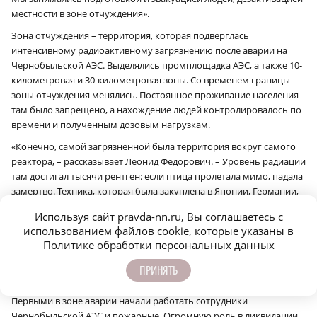
местности в зоне отчуждения».
Зона отчуждения – территория, которая подверглась
интенсивному радиоактивному загрязнению после аварии на
Чернобыльской АЭС. Выделялись промплощадка АЭС, а также 10-
километровая и 30-километровая зоны. Со временем границы
зоны отчуждения менялись. Постоянное проживание населения
там было запрещено, а нахождение людей контролировалось по
времени и полученным дозовым нагрузкам.
«Конечно, самой загрязнённой была территория вокруг самого
реактора, – рассказывает Леонид Фёдорович. – Уровень радиации
там достигал тысячи рентген: если птица пролетала мимо, падала
замертво. Техника, которая была закуплена в Японии, Германии,
не справлялась. У неё просто плавились платы, она превращалась
Используя сайт pravda-nn.ru, Вы соглашаетесь с
в груду металла, и мы отправляли её в могильники. Оставался
использованием файлов cookie, которые указаны в
кто? Человек».
Политике обработки персональных данных
ПРИНЯТЬ
Спасибо «биороботам»
Первыми в зоне аварии начали работать сотрудники
Чернобыльской АЭС и пожарные. Огромную роль в ликвидации