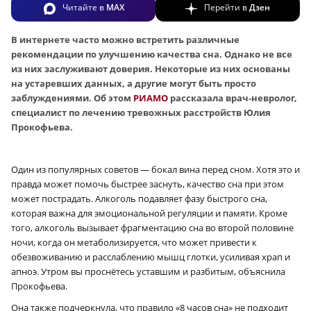
Читайте в
MAX
Перейти в
Дзен
В интернете часто можно встретить различные
рекомендации по улучшению качества сна. Однако не все
из них заслуживают доверия. Некоторые из них основаны
на устаревших данных, а другие могут быть просто
заблуждениями. Об этом
РИАМО
рассказала врач-невролог,
специалист по лечению тревожных расстройств Юлия
Прокофьева.
Один из популярных советов — бокал вина перед сном. Хотя это и
правда может помочь быстрее заснуть, качество сна при этом
может пострадать. Алкоголь подавляет фазу быстрого сна,
которая важна для эмоциональной регуляции и памяти. Кроме
того, алкоголь вызывает фрагментацию сна во второй половине
ночи, когда он метаболизируется, что может привести к
обезвоживанию и расслаблению мышц глотки, усиливая храп и
апноэ. Утром вы проснётесь уставшим и разбитым, объяснила
Прокофьева.
Она также подчеркнула, что правило «8 часов сна» не подходит