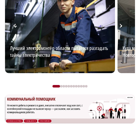
Лучший электромонтёр области пытается разгадать
Куда мож
тайны электричества
Новгоро