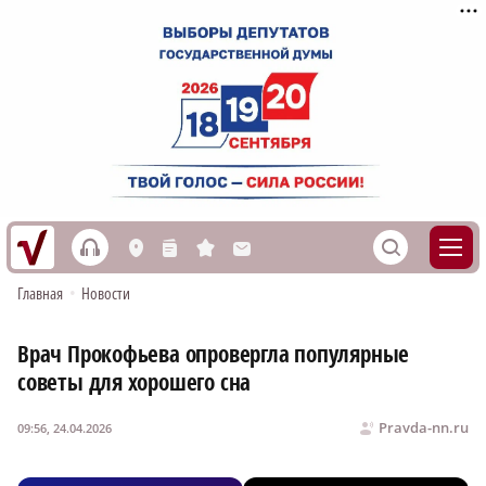
h
S
L
n
s
M
Главная
•
Новости
Врач Прокофьева опровергла популярные
советы для хорошего сна
Pravda-nn.ru
09:56, 24.04.2026