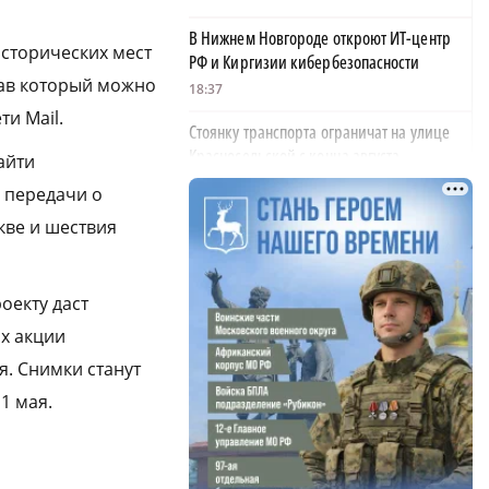
В Нижнем Новгороде откроют ИТ-центр
исторических мест
РФ и Киргизии кибербезопасности
вав который можно
18:37
и Mail.
Стоянку транспорта ограничат на улице
Красносельской с конца августа
айти
18:37
 передачи о
Волонтеры обнаружили заброшенный
кве и шествия
дом, в котором живет около 20 собак и
щенков
оекту даст
18:02
ах акции
В Нижегородской области наградили
более 40 организаций к Дню строителя
я. Снимки станут
17:57
1 мая.
Садыр Жапаров и Глеб Никитин провели
рабочую встречу в Киргизии
17:38