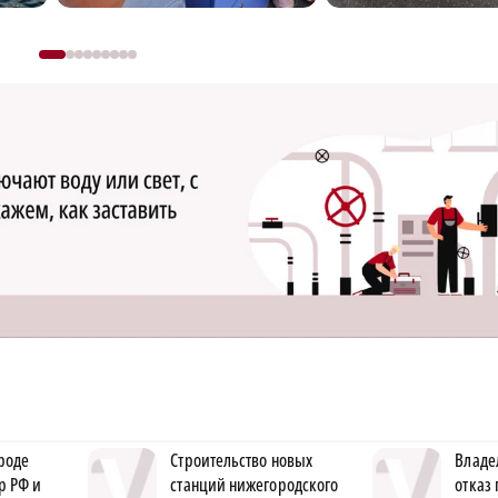
роде
Строительство новых
Владе
р РФ и
станций нижегородского
отказ 