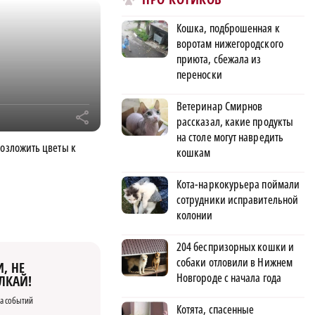
Кошка, подброшенная к
воротам нижегородского
приюта, сбежала из
переноски
Ветеринар Смирнов
r
рассказал, какие продукты
на столе могут навредить
возложить цветы к
кошкам
Кота-наркокурьера поймали
сотрудники исправительной
колонии
204 беспризорных кошки и
собаки отловили в Нижнем
, НЕ
Новгороде с начала года
ЛКАЙ!
а событий
Котята, спасенные