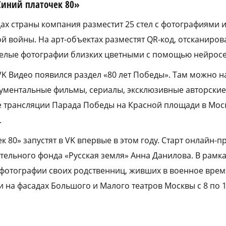
Синий платочек 80»
дах страны компания разместит 25 стел с фотографиями 
й войны. На арт-объектах разместят QR-код, отсканиро
белые фотографии близких цветными с помощью нейросет
VK Видео появился раздел «80 лет Победы». Там можно н
ументальные фильмы, сериалы, эксклюзивные авторские
е трансляции Парада Победы на Красной площади в Мос
.
 80» запустят в VK впервые в этом году. Старт онлайн-пр
тельного фонда «Русская земля» Анна Данилова. В рамк
 фотографии своих родственниц, живших в военное врем
 на фасадах Большого и Малого театров Москвы с 8 по 1