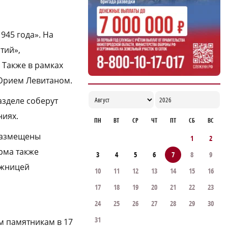
945 года». На
тий»,
 Также в рамках
Юрием Левитаном.
азделе соберут
ниях.
ПН
ВТ
СР
ЧТ
ПТ
СБ
ВС
 размещены
1
2
рма также
3
4
5
6
7
8
9
ожницей
10
11
12
13
14
15
16
17
18
19
20
21
22
23
24
25
26
27
28
29
30
31
м памятникам в 17