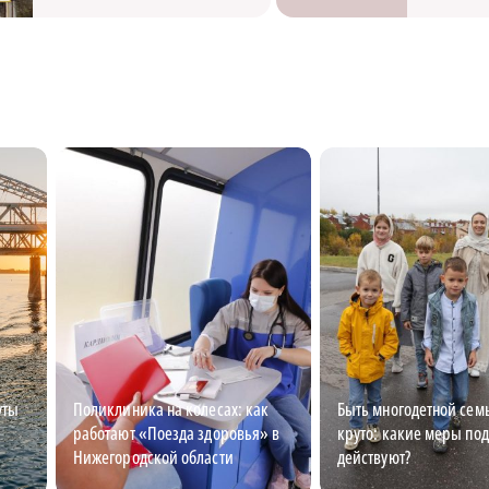
уты
Поликлиника на колесах: как
Быть многодетной семь
работают «Поезда здоровья» в
круто: какие меры по
Нижегородской области
действуют?