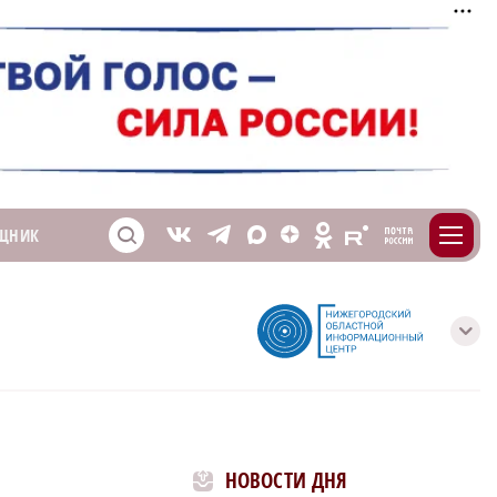
m
T
O
ЩНИК
Z
X
E
S
V
с
НОВОСТИ ДНЯ