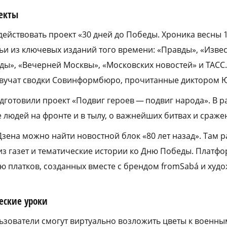
екты
 действовать проект «30 дней до Победы. Хроника весны 1
ьи из ключевых изданий того времени: «Правды», «Извес
ы», «Вечерней Москвы», «Московских новостей» и ТАСС.
озвучат сводки Совинформбюро, прочитанные диктором 
дготовили проект «Подвиг героев — подвиг народа». В р
 людей на фронте и в тылу, о важнейших битвах и сраже
Дзена можно найти новостной блок «80 лет назад». Там
з газет и тематические истории ко Дню Победы. Платфо
ю платков, созданных вместе с брендом fromSabá и худ
еские уроки
ьзователи смогут виртуально возложить цветы к военны