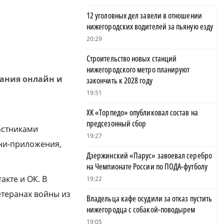
12 уголовных дел завели в отношении
нижегородских водителей за пьяную езду
20:29
Строительство новых станций
нижегородского метро планируют
чания онлайн и
закончить к 2028 году
19:51
ХК «Торпедо» опубликовал состав на
предсезонный сбор
астниками
19:27
ни-приложения,
Дзержинский «Парус» завоевал серебро
на Чемпионате России по ПОДА-футболу
кте и ОК. В
19:22
теранах войны из
Владельца кафе осудили за отказ пустить
нижегородца с собакой-поводырем
19:05