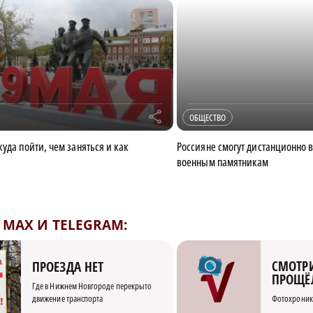
r
ОБЩЕСТВО
уда пойти, чем заняться и как
Россияне смогут дистанционно 
военным памятникам
MAX И TELEGRAM:
СМОТРИ
ПРОЕЗДА НЕТ
ПРОЩЁ
Где в Нижнем Новгороде перекрыто
движение транспорта
Фотохроник