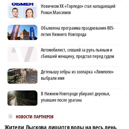
Новичком ХК «Торпедо» стал нападающий
Роман Максимов
Объявлена программа празднования 805-
летия Нижнего Новгорода
Автомобилист, севший за руль пьяным и
сбивший женщину, предстал перед судом
Детенышу зебры из зоопарка «Лимпопо»
выбрали имя
В Нижнем Новгороде убирают деревья,
упавшие после урагана
Новости МирТесен
НОВОСТИ ПАРТНЕРОВ
Жители Лыскова лишатся воды на весь день