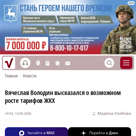
h
S
L
n
s
M
Главная
•
Новости
Вячеслав Володин высказался о возможном
росте тарифов ЖКХ
Марина Ухабова
14:54, 14.05.2026
Читайте в
MAX
Перейти в
Дзен