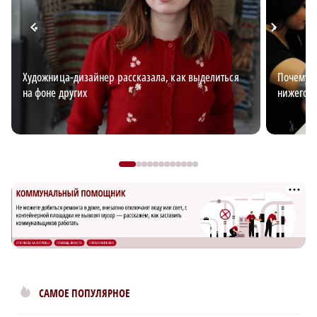
Художница-дизайнер рассказала, как выделиться
Почему з
на фоне других
нижегор
САМОЕ ПОПУЛЯРНОЕ