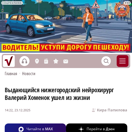
СОЦРЕКЛАМА
h
S
L
n
s
M
Главная
•
Новости
Выдающийся нижегородский нейрохирург
Валерий Хоменок ушел из жизни
Кира Папилова
14:22, 23.12.2025
Читайте в
MAX
Перейти в
Дзен