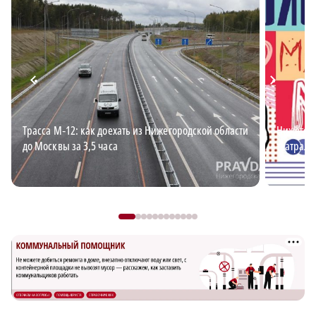
Трасса М‑12: как доехать из Нижегородской области
Нижегоро
до Москвы за 3,5 часа
театраль