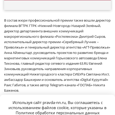
В состав жюри профессиональной премии также вошли директор
филиала ВГТРК ГТРК «Нижний Новгород» Назарий Зелёный,
директор департамента внешних коммуникаций
макрорегионального филиала «Ростелекома» Дмитрий Сыров,
исполнительный директор премии «Серебряный Лучник –
Приволжье» и генеральный директор агентства «АГТ-Приволжье»
Анна Айзенштадт, руководитель проектов по развитию бренда и
маркетинговых коммуникаций Горьковского автозавода Елена
Тихонова, главный редактор сетевого издания 63.RU Евгений
Зиновьев, руководитель направления корпоративных
коммуникаций Нижегородского кластера СИБУРа Светлана Иост,
амбассадор Башкирии и основатель агентства «Digital Курултай»
Раис Габитов, а также автор Telegram-канала «ГОСПАБ» Никита
Баженов.
Прием заявок на премию «Серебряный Лучник – Приволжье»
Используя сайт pravda-nn.ru, Вы соглашаетесь с
продлен до 25 декабря
.
использованием файлов cookie, которые указаны в
Шорт-лист номинантов будет объявлен после 14 января 2026
Политике обработки персональных данных