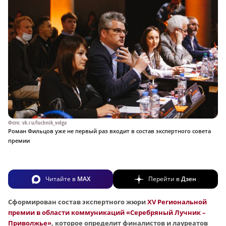
Фото: vk.ru/luchnik_volga
Роман Фильцов уже не первый раз входит в состав экспертного совета
премии
Читайте в
MAX
Перейти в
Дзен
Сформирован состав экспертного жюри
XV Региональной
премии в области коммуникаций «Серебряный Лучник –
Приволжье»
, которое определит финалистов и лауреатов