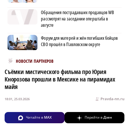
Обращения пострадавших продавцов WB
рассмотрят на заседании оперштаба в
августе
Форум для матерей и жён погибших бойцов
СВО прошёл в Павловском округе
Новости МирТесен
НОВОСТИ ПАРТНЕРОВ
Съёмки мистического фильма про Юрия
Кнорозова прошли в Мексике на пирамидах
майя
Pravda-nn.ru
18:01, 25.03.2026
Читайте в
MAX
Перейти в
Дзен