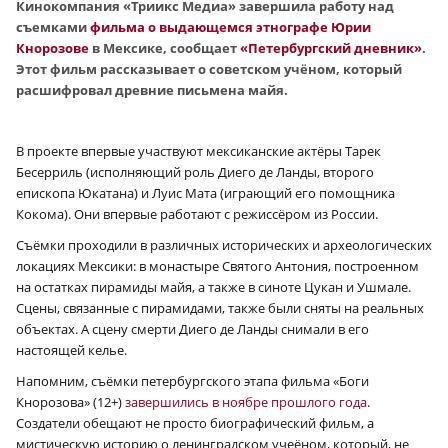
Кинокомпания «Триикс Медиа» завершила работу над
съемками
фильма о выдающемся этнографе Юрии
Кнорозове
в Мексике, сообщает
«Петербургский дневник»
.
Этот фильм рассказывает о советском учёном, который
расшифровал древние письмена майя.
В проекте впервые участвуют мексиканские актёры Тарек
Бесерриль (исполняющий роль Диего де Ланды, второго
епископа Юкатана) и Луис Мата (играющий его помощника
Кокома). Они впервые работают с режиссёром из России.
Съёмки проходили в различных исторических и археологических
локациях Мексики: в монастыре Святого Антония, построенном
на остатках пирамиды майя, а также в синоте Цукан и Ушмале.
Сцены, связанные с пирамидами, также были сняты на реальных
объектах. А сцену смерти Диего де Ланды снимали в его
настоящей келье.
Напомним, съёмки петербургского этапа фильма «Боги
Кнорозова» (12+)
завершились в ноябре прошлого года
.
Создатели обещают не просто биографический фильм, а
мистическую историю о ленинградском учеёном, который, не