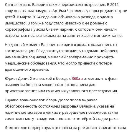
Личная жизнь Валерии также переживала потрясения. В 2012
году она вышла замуж за Артёма Чекалина, у пары родились трое
детей. В марте 2024 года они объявили о разводе, поделив
имущество. В том же году стало известно о ее романе с
хореографом Луисом Сквиччиарини, с которым они начали
встречаться после знакомства на занятиях аргентинским танго.
На данный момент Валерия находится дома, отказавшись от
госпитализации. Её адвокат утверждает, что домашний арест,
начавшийся год назад, мешал ей своевременно проходить
медицинские обследования, что могло привести к потере
драгоценного времени.
Юрист Денис Хмелевской в беседе с
360.ru
отметил, что факт
выявления болезни может стать основанием для
приостановления или смягчения уголовного преследования.
Однако врач-онколог Игорь Долгополов выразил
обеспокоенность состоянием здоровья Валерии, указав на
наличие метастазов в лёгких и разрушение позвонков: такие
симптомы могут свидетельствовать о четвёртой стадии рака.
Долгополов подчеркнул, что шансы на ремиссию зависят от типа