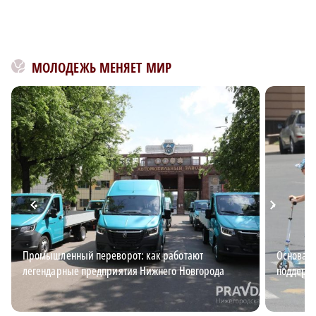
МОЛОДЕЖЬ МЕНЯЕТ МИР
Промышленный переворот: как работают
Основа б
легендарные предприятия Нижнего Новгорода
поддержи