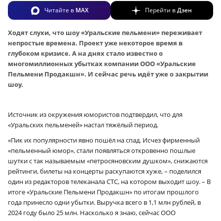
Читайте в
MAX
Перейти в
Дзен
Ходят слухи, что шоу «Уральские пельмени» переживает
непростые времена. Проект уже некоторое время в
глубоком кризисе. А на днях стало известно о
многомиллионных убытках компании ООО «Уральские
Пельмени Продакшн». И сейчас речь идёт уже о закрытии
шоу.
Источник из окружения юмористов подтвердил, что для
«Уральских пельменей» настал тяжёлый период.
«Пик их популярности явно пошёл на спад. Исчез фирменный
«пельменный юмор», стали появляться откровенно пошлые
шутки с так называемым «петросяновским душком», снижаются
рейтинги, билеты на концерты раскупаются хуже, – поделился
один из редакторов телеканала СТС, на котором выходит шоу. – В
итоге «Уральские Пельмени Продакшн» по итогам прошлого
года принесло одни убытки. Выручка всего в 1,1 млн рублей, в
2024 году было 25 млн. Насколько я знаю, сейчас ООО