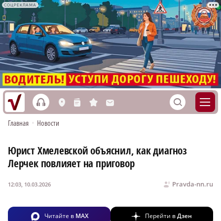
СОЦРЕКЛАМА
h
S
L
n
s
M
Главная
•
Новости
Юрист Хмелевской объяснил, как диагноз
Лерчек повлияет на приговор
Pravda-nn.ru
12:03, 10.03.2026
Читайте в
MAX
Перейти в
Дзен