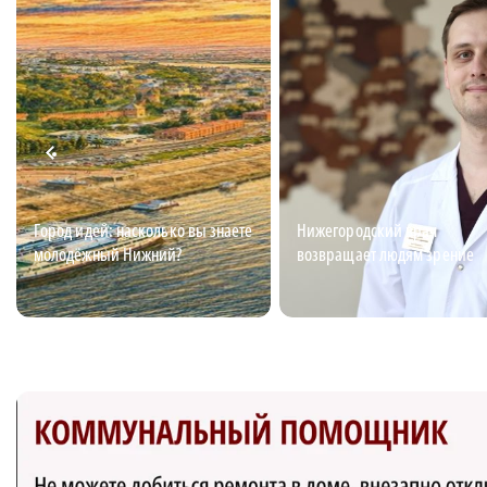
Город идей: насколько вы знаете
Нижегородский врач
молодёжный Нижний?
возвращает людям зрение