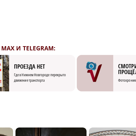
MAX И TELEGRAM:
СМОТРИ
ПРОЕЗДА НЕТ
ПРОЩЁ
Где в Нижнем Новгороде перекрыто
движение транспорта
Фотохроник