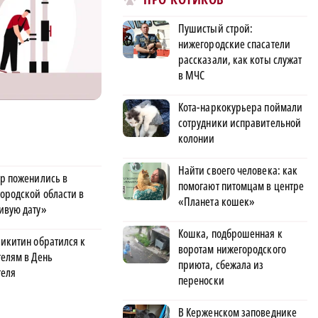
Пушистый строй:
нижегородские спасатели
рассказали, как коты служат
в МЧС
Кота-наркокурьера поймали
сотрудники исправительной
колонии
Найти своего человека: как
ар поженились в
помогают питомцам в центре
ородской области в
«Планета кошек»
ивую дату»
Кошка, подброшенная к
Никитин обратился к
воротам нижегородского
телям в День
приюта, сбежала из
теля
переноски
В Керженском заповеднике