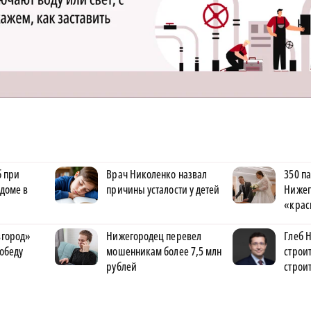
б при
Врач Николенко назвал
350 п
доме в
причины усталости у детей
Нижег
«крас
вгород»
Нижегородец перевел
Глеб 
обеду
мошенникам более 7,5 млн
строи
рублей
строи