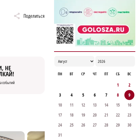
молнии в Борском районе
09:42
Поделиться
, НЕ
ЛКАЙ!
ПН
ВТ
СР
ЧТ
ПТ
СБ
ВС
а событий
1
2
3
4
5
6
7
8
9
10
11
12
13
14
15
16
17
18
19
20
21
22
23
24
25
26
27
28
29
30
31