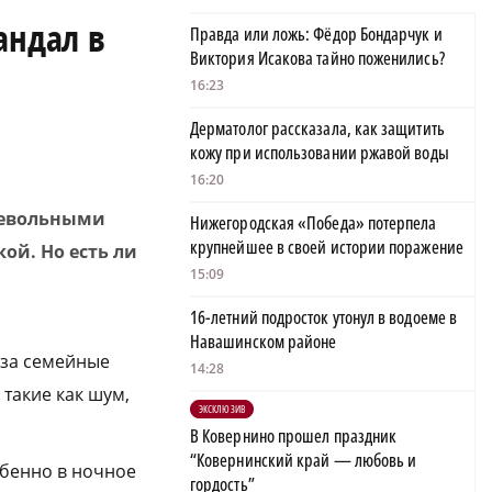
андал в
Правда или ложь: Фёдор Бондарчук и
Виктория Исакова тайно поженились?
16:23
Дерматолог рассказала, как защитить
кожу при использовании ржавой воды
16:20
невольными
Нижегородская «Победа» потерпела
крупнейшее в своей истории поражение
ой. Но есть ли
15:09
16-летний подросток утонул в водоеме в
Навашинском районе
 за семейные
14:28
такие как шум,
ЭКСКЛЮЗИВ
В Ковернино прошел праздник
“Ковернинский край — любовь и
обенно в ночное
гордость”