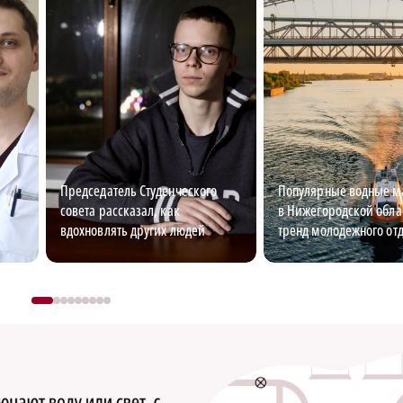
Председатель Студенческого
Популярные водные 
совета рассказал, как
в Нижегородской обла
вдохновлять других людей
тренд молодежного от