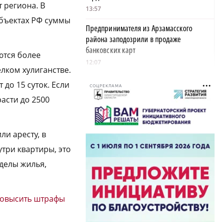
 региона. В
13:57
убъектах РФ суммы
Предпринимателя из Арзамасского
района заподозрили в продаже
банковских карт
ются более
12:07
елком хулиганстве.
Четырехлетний ребенок пострадал при
 до 15 суток. Если
СОЦРЕКЛАМА
столкновении машин в Нижнем
асти до 2500
Новгороде
11:40
ли аресту, в
93 обращения поступили в службы
×
Дзержинска после ураганного ветра
три квартиры, это
10:28
еделы жилья,
350 пар поженились в Нижегородской
области в «красивую дату»
овысить штрафы
10:05
Деревянное здание загорелось от удара