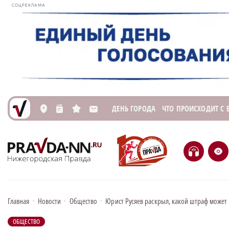
СОЦРЕКЛАМА
ДЕНЬ ГОРОДА
ЧТО ПРОИСХОДИТ С
L
n
s
M
H
e
Главная
•
Новости
•
Общество
•
Юрист Русяев раскрыл, какой штраф может 
ОБЩЕСТВО