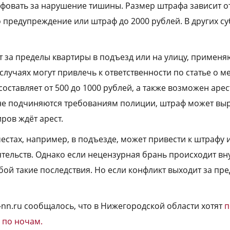
афовать за нарушение тишины. Размер штрафа зависит от
о предупреждение или штраф до 2000 рублей. В других с
т за пределы квартиры в подъезд или на улицу, применя
 случаях могут привлечь к ответственности по статье о м
составляет от 500 до 1000 рублей, а также возможен арест
не подчиняются требованиям полиции, штраф может выр
ров ждёт арест.
стах, например, в подъезде, может привести к штрафу и
ятельств. Однако если нецензурная брань происходит вну
обой такие последствия. Но если конфликт выходит за пр
-nn.ru сообщалось, что в Нижегородской области хотят
п
 по ночам.