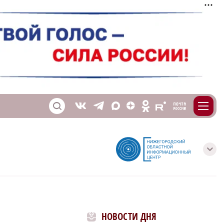
m
T
O
Z
X
E
S
V
с
НОВОСТИ ДНЯ