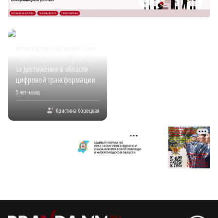
Нижегородский водоканал
стал обладателем Гран-При
за достижения в области
цифровой трансформации
5 лет назад
Кристина Корецкая