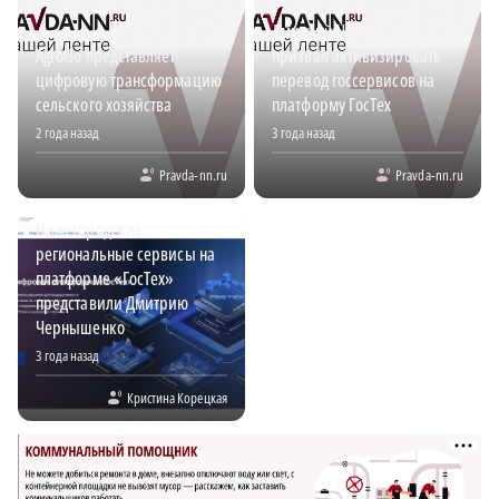
Дмитрий Чернышенко
AgroGo представляет
призвал активизировать
цифровую трансформацию
перевод госсервисов на
сельского хозяйства
платформу ГосТех
2 года назад
3 года назад
Pravda-nn.ru
Pravda-nn.ru
Нижегородские
региональные сервисы на
платформе «ГосТех»
представили Дмитрию
Чернышенко
3 года назад
Кристина Корецкая