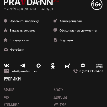
Оформить подписку
Конференц-зал
Заказать рекламу
Официальные документы
Спецпроекты
Редакция
Фотобанк
m
T
O
Z
X
E
V
info@pravda-nn.ru
8 (831) 233-94-53
РУБРИКИ
АФИША
ВЛАСТЬ
ЖКХ
ЗДОРОВЬЕ
КРИМИНАЛ
КУЛЬТУРА