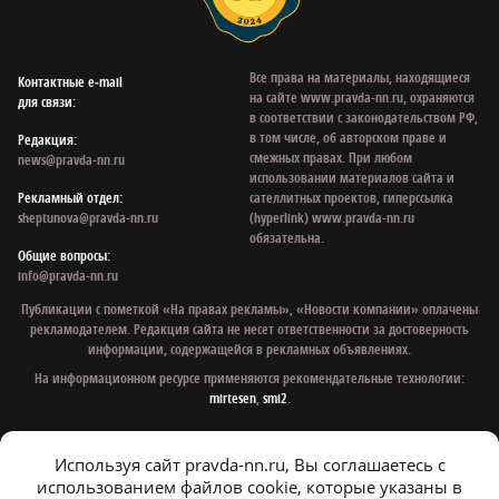
Все права на материалы, находящиеся
Контактные e‑mail
на сайте www.pravda-nn.ru, охраняются
для связи:
в соответствии с законодательством РФ,
в том числе, об авторском праве и
Редакция:
смежных правах. При любом
news@pravda-nn.ru
использовании материалов сайта и
Рекламный отдел:
сателлитных проектов, гиперссылка
sheptunova@pravda-nn.ru
(hyperlink) www.pravda-nn.ru
обязательна.
Общие вопросы:
info@pravda-nn.ru
Публикации с пометкой «На правах рекламы», «Новости компании» оплачены
рекламодателем. Редакция сайта не несет ответственности за достоверность
информации, содержащейся в рекламных объявлениях.
На информационном ресурсе применяются рекомендательные технологии:
mirtesen
,
smi2
.
Используя сайт pravda-nn.ru, Вы соглашаетесь с
© 1997 - 2026 Газета «Нижегородская правда»
использованием файлов cookie, которые указаны в