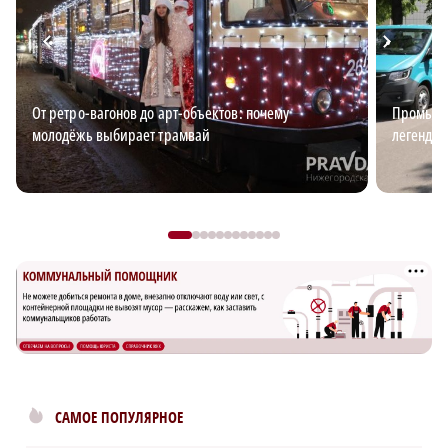
От ретро-вагонов до арт-объектов: почему
Промышл
молодёжь выбирает трамвай
легендар
САМОЕ ПОПУЛЯРНОЕ