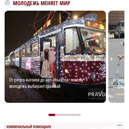
МОЛОДЕЖЬ МЕНЯЕТ МИР
От ретро-вагонов до арт-объектов: почему
Основа б
молодёжь выбирает трамвай
поддержи