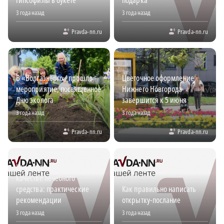
гипсофилы в букете
подарка
3 года назад
3 года назад
Pravda-nn.ru
Pravda-nn.ru
В «Волгаэнерго» прошло
Цветочное оформление
мероприятие, посвященное
Нижнего Новгорода
Дню эколога
завершится к 5 июня
3 года назад
3 года назад
Pravda-nn.ru
Pravda-nn.ru
Как использовать цветы в
качестве лечебного
средства: практические
Как правильно написать
рекомендации
открытку-послание
3 года назад
3 года назад