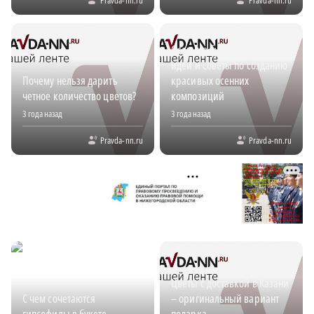
Осенние букеты: яркие
идеи и советы по созданию
Почему нельзя дарить
красивых осенних
четное количество цветов?
композиций
3 года назад
3 года назад
Pravda-nn.ru
Pravda-nn.ru
Цветы с доставкой в Казани
С чем сочетаются
– оригинальный вариант