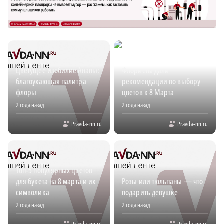
Цветущее изобилие Анапы:
Флористы дали
благоухающая палитра
рекомендации по выбору
флоры
цветов к 8 Марта
2 года назад
2 года назад
Pravda-nn.ru
Pravda-nn.ru
Топ‑5 популярных цветов
для букета на 8 марта и их
Розы или тюльпаны — что
символика
подарить девушке
2 года назад
2 года назад
Pravda-nn.ru
Pravda-nn.ru