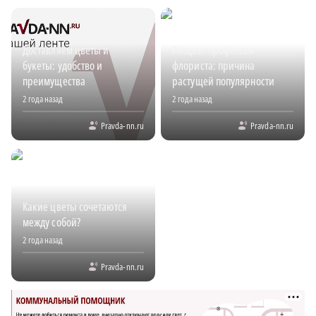
Доставляем цветы и
Расцвет профессии
букеты: удобство и
флориста: причина
преимущества
растущей популярности
2 года назад
2 года назад
Pravda-nn.ru
Pravda-nn.ru
Какие цветы сочетаются
между собой?
2 года назад
Pravda-nn.ru