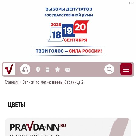
h
S
L
n
s
M
Главная
•
Записи по метке:
цветы
Страница 2
ЦВЕТЫ