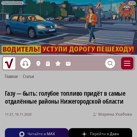
СОЦРЕКЛАМА
h
S
L
n
s
M
Главная
•
Статьи
Газу — быть: голубое топливо придёт в самые
отдалённые районы Нижегородской области
Марина Ухабова
11:27, 18.11.2020
Читайте в
MAX
Перейти в
Дзен