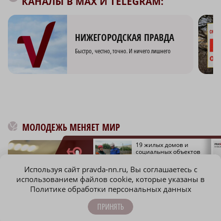
КАНАЛЫ В MAX И TELEGRAM:
НИЖЕГОРОДСКАЯ ПРАВДА
Быстро, честно, точно. И ничего лишнего
МОЛОДЕЖЬ МЕНЯЕТ МИР
Нижегородские
19 жилых домов и
коммунальщики
социальных объектов
получили почти 20 млн
подключат к
рублей штрафов за
современным
Используя сайт pravda-nn.ru, Вы соглашаетесь с
нарушения
теплосетям
использованием файлов cookie, которые указаны в
Политике обработки персональных данных
ПРИНЯТЬ