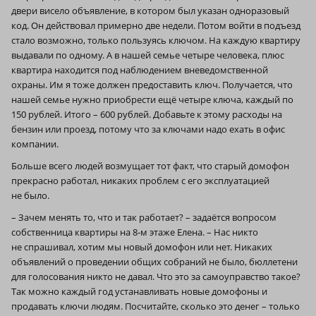
двери висело объявление, в котором был указан одноразовый
код. Он действовал примерно две недели. Потом войти в подъезд
стало возможно, только пользуясь ключом. На каждую квартиру
выдавали по одному. А в нашей семье четыре человека, плюс
квартира находится под наблюдением вневедомственной
охраны. Им я тоже должен предоставить ключ. Получается, что
нашей семье нужно приобрести ещё четыре ключа, каждый по
150 рублей. Итого – 600 рублей. Добавьте к этому расходы на
бензин или проезд, потому что за ключами надо ехать в офис
компании.
Больше всего людей возмущает тот факт, что старый домофон
прекрасно работал, никаких проблем с его эксплуатацией
не было.
– Зачем менять то, что и так работает? – задаётся вопросом
собственница квартиры на 8‑м этаже Елена. – Нас никто
не спрашивал, хотим мы новый домофон или нет. Никаких
объявлений о проведении общих собраний не было, бюллетени
для голосования никто не давал. Что это за самоуправство такое?
Так можно каждый год устанавливать новые домофоны и
продавать ключи людям. Посчитайте, сколько это денег – только