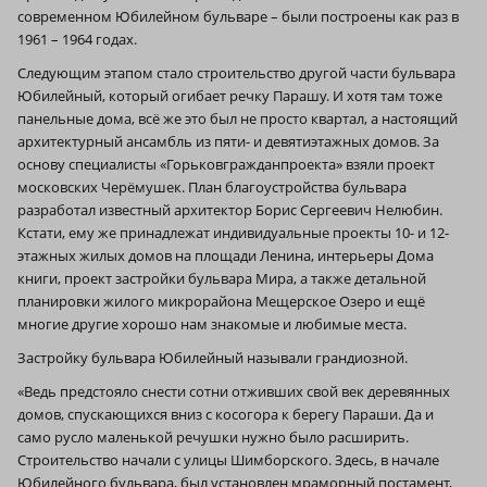
современном Юбилейном бульваре – были построены как раз в
1961 – 1964 годах.
Следующим этапом стало строительство другой части бульвара
Юбилейный, который огибает речку Парашу. И хотя там тоже
панельные дома, всё же это был не просто квартал, а настоящий
архитектурный ансамбль из пяти- и девятиэтажных домов. За
основу специалисты «Горьковгражданпроекта» взяли проект
московских Черёмушек. План благоустройства бульвара
разработал известный архитектор Борис Сергеевич Нелюбин.
Кстати, ему же принадлежат индивидуальные проекты 10- и 12-
этажных жилых домов на площади Ленина, интерьеры Дома
книги, проект застройки бульвара Мира, а также детальной
планировки жилого микрорайона Мещерское Озеро и ещё
многие другие хорошо нам знакомые и любимые места.
Застройку бульвара Юбилейный называли грандиозной.
«Ведь предстояло снести сотни отживших свой век деревянных
домов, спускающихся вниз с косогора к берегу Параши. Да и
само русло маленькой речушки нужно было расширить.
Строительство начали с улицы Шимборского. Здесь, в начале
Юбилейного бульвара, был установлен мраморный постамент,