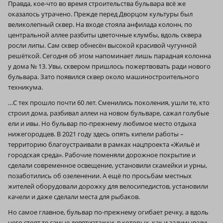
Правда, кое-что во время строительства бульвара всё же
оказалось утрачено. Прежде перед Дворцом культуры был
великолепный сквер. На входе стояла анфилада колонн, по
центральной аллее разбиты цветочные клумбы, вдоль сквера
росли липы. Сам сквер обнесён высокой красивой чугунной
решёткой. Сегодня об этом напоминает лишь парадная колонна
у дома № 13. Увы, сквером пришлось пожертвовать ради нового
бульвара. Зато появился сквер около машиностроительного
техникума.
…С тех прошло почти 60 лет. Сменились поколения, ушли те, кто
строил дома, разбивал аллеи на новом бульваре, сажал голубые
ели и ивы. Но бульвар по-прежнему любимое место отдыха
нижегородцев. В 2021 году здесь опять кипели работы –
территорию благоустраивали в рамках нацпроекта «Жильё и
городская среда». Рабочие поменяли дорожное покрытие и
сделали современное освещение, установили скамейки и урны,
позаботились об озеленении. А ещё по просьбам местных
жителей оборудовали дорожку для велосипедистов, установили
качели и даже сделали места для рыбаков.
Но самое главное, бульвар по-прежнему огибает речку, а вдоль
него стоят те самые девятиэтажки, в которых, как и задумывали