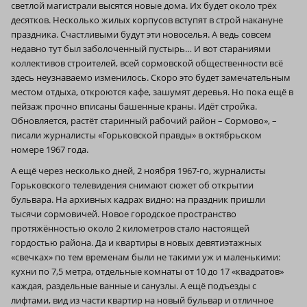
светлой магистрали высятся новые дома. Их будет около трёх
десятков. Несколько жилых корпусов вступят в строй накануне
праздника. Счастливыми будут эти новоселья. А ведь совсем
недавно тут был заболоченный пустырь… И вот стараниями
коллективов строителей, всей сормовской общественности всё
здесь неузнаваемо изменилось. Скоро это будет замечательным
местом отдыха, откроются кафе, зашумят деревья. Но пока ещё в
пейзаж прочно вписаны башенные краны. Идёт стройка.
Обновляется, растёт старинный рабочий район – Сормово», –
писали журналисты «Горьковской правды» в октябрьском
номере 1967 года.
А ещё через несколько дней, 2 ноября 1967-го, журналисты
Горьковского телевидения снимают сюжет об открытии
бульвара. На архивных кадрах видно: на праздник пришли
тысячи сормовичей. Новое городское пространство
протяжённостью около 2 километров стало настоящей
гордостью района. Да и квартиры в новых девятиэтажных
«свечках» по тем временам были не такими уж и маленькими:
кухни по 7,5 метра, отдельные комнаты от 10 до 17 «квадратов»
каждая, раздельные ванные и санузлы. А ещё подъезды с
лифтами, вид из части квартир на новый бульвар и отличное