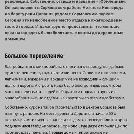
революции. Собственно, отсюда и название – Юбилейный.
Он расположен в Сормовском районе Нижнего Новгорода,
на берегу реки Параши, рядом с Сормовским парком.
Сегодня это излюбленное место отдыха нижегородцев и
гостей города. И даже трудно представить, что меньше
века назад здесь были болотистые почвы да деревянные
домишки.
Большое переселение
Застройка этого микрорайона относится к периоду, когда было
принято решение уходить от излишеств. Сталинки с колоннами,
лепнинами, эркерами и арками уже не возводили – слишком
долго и дорого. А строить надо было быстро и дёшево, чтобы
массово переселять людей из бараков и подвалов пусть и в
малогабаритные, но отдельные квартиры со всеми удобствами.
Собственно, курс на такое строительство в центре Сормова был
взят чуть раньше. На месте деревни Дарьино в начале 60‑х
появились пятиэтажные панельные дома, к возведению которых
подключился завод «Красное Сормово», где даже открыли цех по
производству панелей. Первые дома – пятиэтажные на