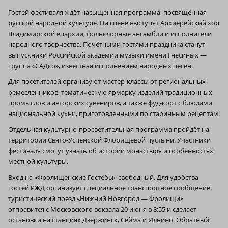
Гостей фестиваля ждёт насыщенная программа, посвящённая
русской народной культуре. На сцене выступят Архиерейский хор
Владимирской епархии, фольклорные ансамбли и исполнители
народного творчества. Почётными гостями праздника станут
выпускники Российской академии музыки имени Гнесиных —
группа «САДко», известная исполнением народных песен.
Для посетителей организуют мастер-классы от региональных
ремесленников, тематическую ярмарку изделий традиционных
промыслов и авторских сувениров, а также фуд-корт с блюдами
национальной кухни, приготовленными по старинным рецептам.
Отдельная культурно-просветительная программа пройдёт на
территории Свято-Успенской Флорищевой пустыни. Участники
фестиваля смогут узнать об истории монастыря и особенностях
местной культуры.
Вход на «Фролищенские Гостёбы» свободный. Для удобства
гостей РЖД организует специальное транспортное сообщение:
туристический поезд «Нижний Новгород — Фролищи»
отправится с Московского вокзала 20 июня в 8:55 и сделает
остановки на станциях Дзержинск, Сейма и Ильино. Обратный