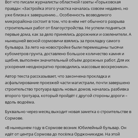
Вот что писали журналисты областной газеты «Горьковская
правда»: «Застройка этого участка началась совсем недавно, но
уже близка к завершению… Особенность возводимого
микрорайона состоит в том, что в нём нет обычного разрыва
строительных работ от благоустройства. Не успели подняться
первые дома, как за дело принялись дорожники и озеленители. А
нынешней весной сормовичи взялись за прокладку самого
бульвара. За лето на новостройке были перемещены тысячи
кубометров грунта, доставлено большое количество камня и
щебня, выполнен значительный объём дорожных работ. Для их
ускорения неоднократно проводились массовые воскресники».
Автор текста рассказывает, что закончена прокладка и
асфальтирование проезжей части магистрали, почти завершено
строительство тротуара вдоль новых домов, началась разбивка
второго тротуара, который пройдёт с другой стороны дороги –
вдоль водоёма.
Буквально через месяц выходит новая заметка о строительстве в
Сормове.
«В нынешнем году в Сормове возник Юбилейный бульвар. Он
идёт от центра Сормова до посёлка Орджоникидзе. На этой