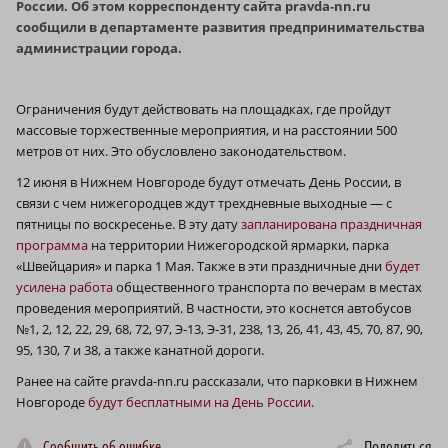
России. Об этом корреспонденту сайта pravda-nn.ru
сообщили в департаменте развития предпринимательства
администрации города.
Ограничения будут действовать на площадках, где пройдут
массовые торжественные мероприятия, и на расстоянии 500
метров от них. Это обусловлено законодательством.
12 июня в Нижнем Новгороде будут отмечать День России, в
связи с чем нижегородцев ждут трехдневные выходные — с
пятницы по воскресенье. В эту дату
запланирована праздничная
программа
на территории Нижегородской ярмарки, парка
«Швейцария» и парка 1 Мая. Также в эти праздничные дни
будет
усилена работа
общественного транспорта по вечерам в местах
проведения мероприятий. В частности, это коснется автобусов
№1, 2, 12, 22, 29, 68, 72, 97, Э‑13, Э‑31, 238, 13, 26, 41, 43, 45, 70, 87, 90,
95, 130, 7 и 38, а также канатной дороги.
Ранее на сайте pravda-nn.ru рассказали, что парковки в Нижнем
Новгороде
будут бесплатными на День России.
Сообщить об ошибке
Поделиться