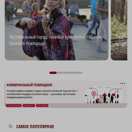
Фестивальный город: главные культурные события
Студент-
Нижнего Новгорода
лучше, ч
САМОЕ ПОПУЛЯРНОЕ