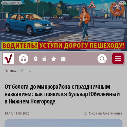
СОЦРЕКЛАМА
h
S
L
n
s
M
Главная
•
Статьи
От болота до микрорайона с праздничным
названием: как появился бульвар Юбилейный
в Нижнем Новгороде
Оксана Снегирева
18:14, 11.06.2026