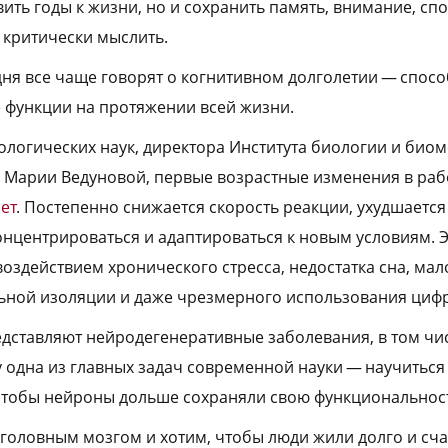
ить годы к жизни, но и сохранить память, внимание, сп
критически мыслить.
ня все чаще говорят о когнитивном долголетии — спосо
 функции на протяжении всей жизни.
ологических наук, директора Института биологии и би
о Марии Ведуновой, первые возрастные изменения в раб
ет
. Постепенно снижается скорость реакции, ухудшается
онцентрироваться и адаптироваться к новым условиям. 
 воздействием хронического стресса, недостатка сна, м
ьной изоляции и даже чрезмерного использования цифр
дставляют нейродегенеративные заболевания, в том чи
 одна из главных задач современной науки — научитьс
чтобы нейроны дольше сохраняли свою функциональнос
головным мозгом и хотим, чтобы люди жили долго и счас