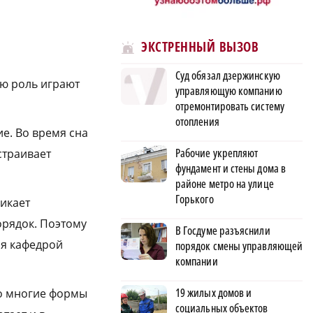
ЭКСТРЕННЫЙ ВЫЗОВ
Суд обязал дзержинскую
ую роль играют
управляющую компанию
отремонтировать систему
отопления
е. Во время сна
Рабочие укрепляют
страивает
фундамент и стены дома в
районе метро на улице
Горького
никает
орядок. Поэтому
В Госдуме разъяснили
ая кафедрой
порядок смены управляющей
компании
19 жилых домов и
то многие формы
социальных объектов