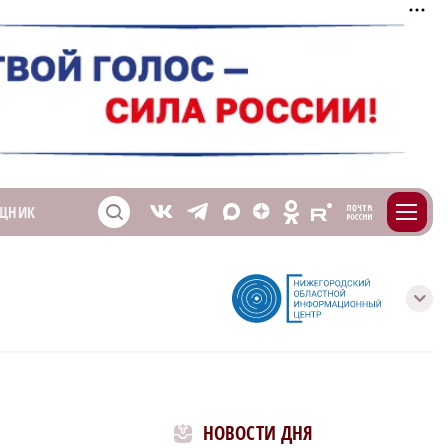
m
T
O
ЩНИК
Z
X
E
S
V
с
НОВОСТИ ДНЯ