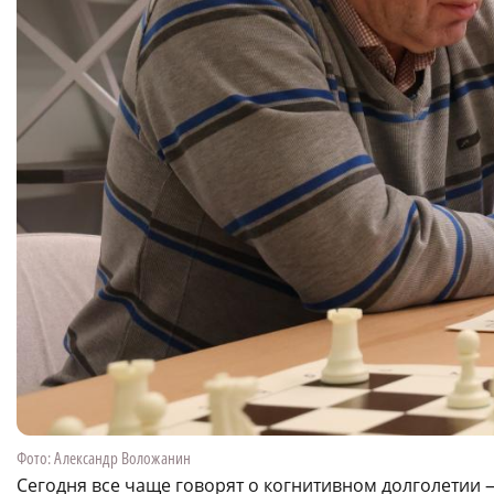
Фото: Александр Воложанин
Сегодня все чаще говорят о когнитивном долголетии 