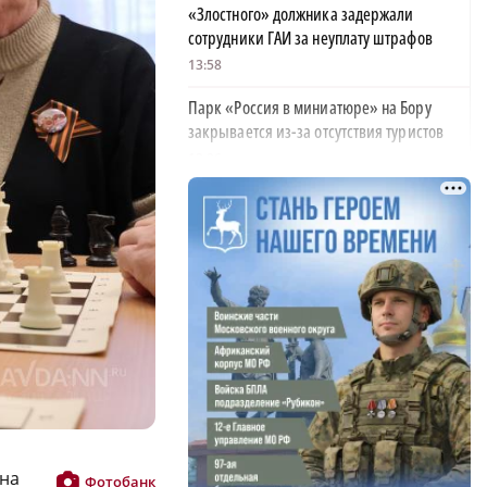
«Злостного» должника задержали
сотрудники ГАИ за неуплату штрафов
13:58
Парк «Россия в миниатюре» на Бору
закрывается из-за отсутствия туристов
13:26
Найти своего человека: как помогают
питомцам в центре «Планета кошек»
13:00
У нижегородских абитуриентов стали
×
популярны инженерные направления
12:48
Как помощь людям стала главным делом
жизни для нижегородской студентки
12:47
 на
Фотобанк