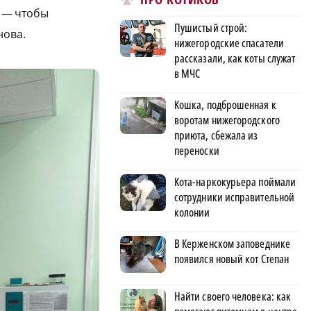
л — чтобы
Пушистый строй:
нова.
нижегородские спасатели
рассказали, как коты служат
в МЧС
Кошка, подброшенная к
воротам нижегородского
приюта, сбежала из
переноски
Кота-наркокурьера поймали
сотрудники исправительной
колонии
В Керженском заповеднике
появился новый кот Степан
Найти своего человека: как