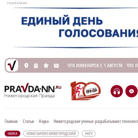
СОЦРЕКЛАМА
ЧТО ИЗМЕНИТСЯ С 1 АВГУСТА
ЧТО 
L
n
s
M
H
e
Главная
•
Статьи
•
Наука
•
Нижегородские ученые разрабатывают технологи
НАУКА
HOMO SAPIENS НИЖЕГОРОДСКИЙ
ННГУ