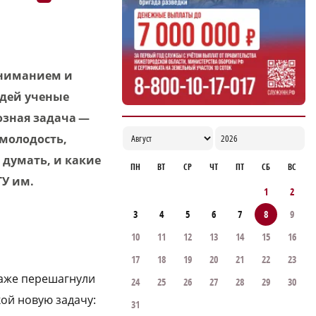
 вниманием и
юдей ученые
озная задача —
 молодость,
 думать, и какие
ПН
ВТ
СР
ЧТ
ПТ
СБ
ВС
ГУ им.
1
2
3
4
5
6
7
8
9
10
11
12
13
14
15
16
17
18
19
20
21
22
23
даже перешагнули
24
25
26
27
28
29
30
ой новую задачу:
31