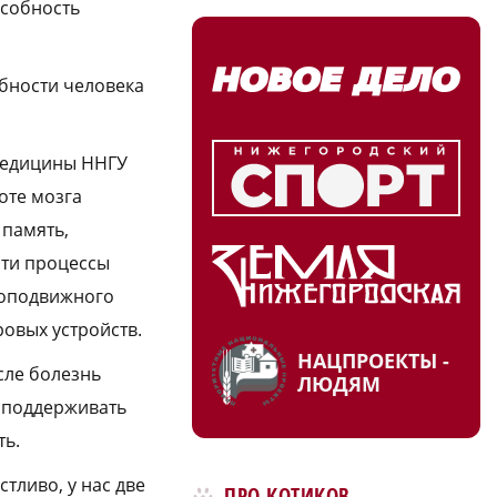
особность
бности человека
омедицины ННГУ
оте мозга
 память,
Эти процессы
алоподвижного
овых устройств.
НАЦПРОЕКТЫ -
сле болезнь
ЛЮДЯМ
я поддерживать
ть.
тливо, у нас две
ПРО КОТИКОВ