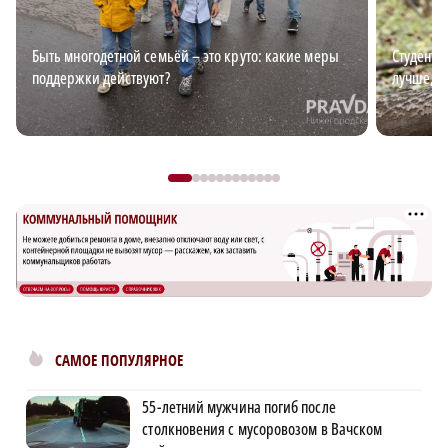
Быть многодетной семьёй – это круто: какие меры
Студент-
поддержки действуют?
лучше, ч
САМОЕ ПОПУЛЯРНОЕ
55-летний мужчина погиб после
столкновения с мусоровозом в Вачском