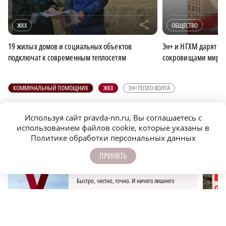
r
ЖКХ
ОБЩЕСТВО
19 жилых домов и социальных объектов
Эн+ и НГХМ дарят н
подключат к современным теплосетям
сокровищами миров
КОММУНАЛЬНЫЙ ПОМОЩНИК
ЖКХ
ЭН+ТЕПЛО ВОЛГА
Суд обязал дзержинскую
В Госдуме разъяснили
управляющую
порядок смены
компанию
управляющей компании
отремонтировать
Используя сайт pravda-nn.ru, Вы соглашаетесь с
ПОДПИСЫВАЙТЕСЬ НА НАШИ
систему отопления
использованием файлов cookie, которые указаны в
КАНАЛЫ В MAX И TELEGRAM:
Политике обработки персональных данных
ПРИНЯТЬ
НИЖЕГОРОДСКАЯ ПРАВДА
Быстро, честно, точно. И ничего лишнего