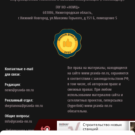
ГАУ НО «НОИЦ»
603006, Нижегородская область,
г.Нижний Новгород, ул.Максима Горького, д.151 Б, помещение 5
Все права на материалы, находящиеся
Контактные e‑mail
на сайте www.pravda-nn.ru, охраняются
для связи:
в соответствии с законодательством РФ,
в том числе, об авторском праве и
Редакция:
смежных правах. При любом
news@pravda-nn.ru
использовании материалов сайта и
Рекламный отдел:
сателлитных проектов, гиперссылка
sheptunova@pravda-nn.ru
(hyperlink) www.pravda-nn.ru
обязательна.
Общие вопросы:
info@pravda-nn.ru
Агроэксперт Плугов
Строительство новых
рассказал, когда
станций
Публикации с пометкой «На правах рекламы», «Новости компании» оплачены
ожидать снижения цен
нижегородского метро