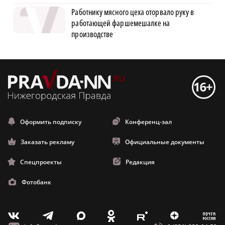
Работнику мясного цеха оторвало руку в
работающей фаршемешалке на
производстве
Оформить подписку
Конференц-зал
Заказать рекламу
Официальные документы
Спецпроекты
Редакция
Фотобанк
m
T
O
Z
X
E
V