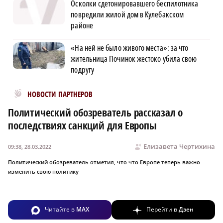
Осколки сдетонировавшего беспилотника
повредили жилой дом в Кулебакском
районе
«На ней не было живого места»: за что
жительница Починок жестоко убила свою
подругу
Новости МирТесен
НОВОСТИ ПАРТНЕРОВ
Политический обозреватель рассказал о
последствиях санкций для Европы
Елизавета Чертихина
09:38, 28.03.2022
Политический обозреватель отметил, что что Европе теперь важно
изменить свою политику
Читайте в
MAX
Перейти в
Дзен