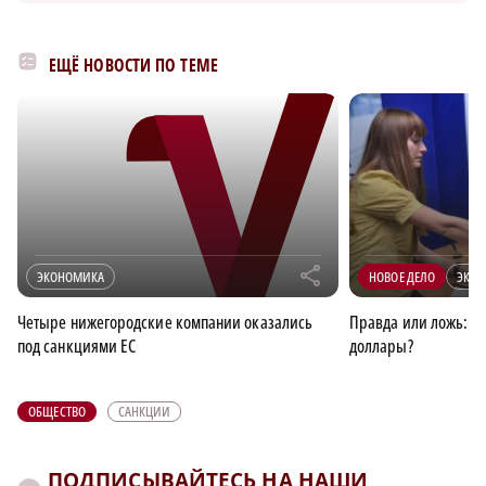
ЕЩЁ НОВОСТИ ПО ТЕМЕ
r
ЭКОНОМИКА
НОВОЕ ДЕЛО
ЭКО
Четыре нижегородские компании оказались
Правда или ложь: в 
под санкциями ЕС
доллары?
ОБЩЕСТВО
САНКЦИИ
ПОДПИСЫВАЙТЕСЬ НА НАШИ