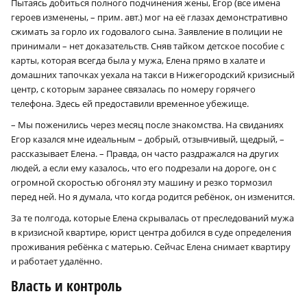
Пытаясь добиться полного подчинения жены, Егор (все имена
героев изменены, – прим. авт.) мог на её глазах демонстративно
сжимать за горло их годовалого сына. Заявление в полиции не
принимали – нет доказательств. Сняв тайком детское пособие с
карты, которая всегда была у мужа, Елена прямо в халате и
домашних тапочках уехала на такси в Нижегородский кризисный
центр, с которым заранее связалась по номеру горячего
телефона. Здесь ей предоставили временное убежище.
– Мы поженились через месяц после знакомства. На свиданиях
Егор казался мне идеальным – добрый, отзывчивый, щедрый, –
рассказывает Елена. – Правда, он часто раздражался на других
людей, а если ему казалось, что его подрезали на дороге, он с
огромной скоростью обгонял эту машину и резко тормозил
перед ней. Но я думала, что когда родится ребёнок, он изменится.
За те полгода, которые Елена скрывалась от преследований мужа
в кризисной квартире, юрист центра добился в суде определения
проживания ребёнка с матерью. Сейчас Елена снимает квартиру
и работает удалённо.
Власть и контроль