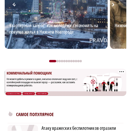
Квартирный запрос: как молодёжи сэкономить на
Нижний д
покупке жилья в Нижнем Новгороде
САМОЕ ПОПУЛЯРНОЕ
Атаку вражеских беспилотников отразили