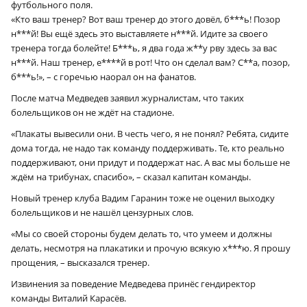
футбольного поля.
«Кто ваш тренер? Вот ваш тренер до этого довёл, б***ь! Позор
н***й! Вы ещё здесь это выставляете н***й. Идите за своего
тренера тогда болейте! Б***ь, я два года ж**у рву здесь за вас
н***й. Наш тренер, е****й в рот! Что он сделал вам? С**а, позор,
б***ь!», – с горечью наорал он на фанатов.
После матча Медведев заявил журналистам, что таких
болельщиков он не ждёт на стадионе.
«Плакаты вывесили они. В честь чего, я не понял? Ребята, сидите
дома тогда, не надо так команду поддерживать. Те, кто реально
поддерживают, они придут и поддержат нас. А вас мы больше не
ждём на трибунах, спасибо», – сказал капитан команды.
Новый тренер клуба Вадим Гаранин тоже не оценил выходку
болельщиков и не нашёл цензурных слов.
«Мы со своей стороны будем делать то, что умеем и должны
делать, несмотря на плакатики и прочую всякую х***ю. Я прошу
прощения, – высказался тренер.
Извинения за поведение Медведева принёс гендиректор
команды Виталий Карасёв.