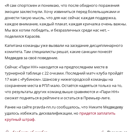
«Я сам спортсмен и понимаю, что после обидного поражения
эмоции захлестнули. Хочу извиниться перед болельщиками и
донести такую мысль, что для нас сейчас каждая поддержка,
каждое внимание, каждый плакат, каждая кричалка очень важны.
Мы все хотим победить, и безразличных среди нас нет, –
поделился Карасёв.
Капитана команды уже вызвали на заседание дисциплинарного
комитета. Там специалисты решат, какие санкции понесёт
Медведев за своё поведение.
Сейчас «Пари НН» находится на предпоследнем месте в
турнирной таблице с 22 очками. Последний матч клуба пройдёт
17 мая с «Рубином». Шансов у нижегородской команды на
сохранение места в РПЛ мало. Остаётся надеяться только на то,
что результаты других команд выше сравняются и «Пари НН»
сможет подняться в рейтинге и остаться в Премьер-лиге.
Ранее на сайте pravda-nn.ru сообщалось, что Никите Медведеву
удалось избежать дисквалификации, но
придется заплатить
крупный штраф.