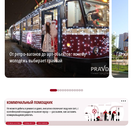
От ретро-вагонов до арт-объектов: почему
Где жить
молодёжь выбирает трамвай
Новгород