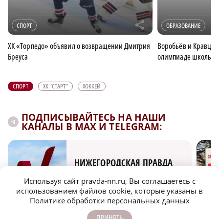
r
СПОРТ
ОБРАЗОВАНИЕ
ХК «Торпедо» объявил о возвращении Дмитрия
Воробьёв и Кравцов
Бреуса
олимпиаде школьни
СПОРТ
ХК "СТАРТ"
ХОККЕЙ
ПОДПИСЫВАЙТЕСЬ НА НАШИ
КАНАЛЫ В MAX И TELEGRAM:
НИЖЕГОРОДСКАЯ ПРАВДА
Быстро, честно, точно. И ничего лишнего
Используя сайт pravda-nn.ru, Вы соглашаетесь с
использованием файлов cookie, которые указаны в
Политике обработки персональных данных
ПРИНЯТЬ