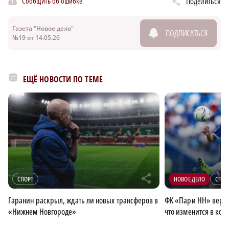
Сообщить об ошибке
Поделиться
Газета "Новое дело"
ПОДПИСАТЬСЯ
№19 от 14.05.26
ЕЩЁ НОВОСТИ ПО ТЕМЕ
r
СПОРТ
НОВОЕ ДЕЛО
СПОР
Гаранин раскрыл, ждать ли новых трансферов в
ФК «Пари НН» верну
«Нижнем Новгороде»
что изменится в ком