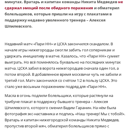
минутах. Вратарь и капитан команды Никита Медведев
не
сдержал эмоций после обидного поражения
и обматерил
болельщиков, которые пришли на игру с плакатами в
поддержку недавно уволенного тренера – Алексея
Шпилевского.
Недавний матч «Пари НН» и ЦСКА закончился скандалом. В
начале игры нижегородцы смогли забить гол соперникам и
удержать инициативу в матче. Казалось, что «Пари НН» сумеет
выиграть. Но всё поменялось буквально на последних минутах
матча. ЦСКА забил в ворота нижегородцев сначала один гол, а
потом второй. В добавленное время москвичи чуть не забили и
третий гол. Матч закончился со счётом 1:2 в пользу ЦСКА. Это
стало уже восьмым поражением подряд для «Пари НН».
Масла в огонь подлили болельщики, которые растянули на
трибуне плакат в поддержку бывшего тренера – Алексея
Шпилевского, которого сменил Вадим Гаранин. На нём была
фотография экс-наставника и подпись «Наш тренер! Мы с тобой!».
Вратарь и капитан нижегородской команды Никита Медведев,
пропустив второй мяч, обматерил болельщиков прямо с