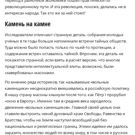
переход к рыночной экономике пошёл практически по
революционному пути. И эта революция, похоже, делалась не в
интересах народа. Так кто же за ней стоял?
Камень на камне
Исследователи отмечают странную деталь: собрания молодых
учёных в те годы больше напоминали встречи тайных обществ.
Туда можно было попасть только по чьей-то протекции, а
содержание встреч оставалось тайной. Впрочем, эта деталь не
покажется странной, если взять в расчёт версию, что многие
представители интеллектуальной элиты, возможно, были
«завербованы» масонами.
По мнению ряда историков, так называемые «вольные
каменщики» неоднократно вмешивались в российскую политику.
В нашу страну масоны хлынули после того, как Пётр I прорубил
«окно в Европу». Именно там в средние века зародилось
движение «вольных каменщиков». Главной своей целью они
ставили выстроить некий духовный храм Свободы, Равенства и
Братства, чтобы на Земле наступил всеобщий рай без
национальных и религиозных границ. Этими идеями им удалось
заразить множество людей по всему миру, в том числе и русских