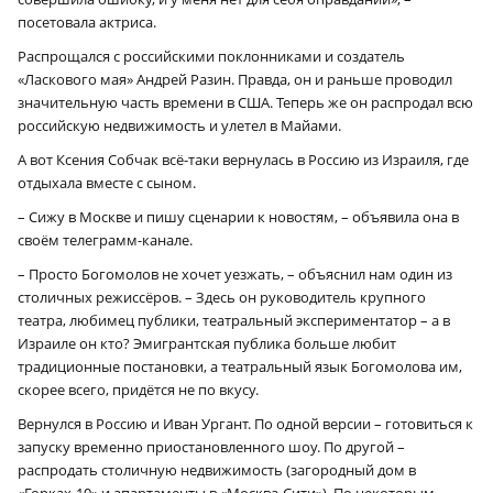
посетовала актриса.
Распрощался с российскими поклонниками и создатель
«Ласкового мая» Андрей Разин. Правда, он и раньше проводил
значительную часть времени в США. Теперь же он распродал всю
российскую недвижимость и улетел в Майами.
А вот Ксения Собчак всё-таки вернулась в Россию из Израиля, где
отдыхала вместе с сыном.
– Сижу в Москве и пишу сценарии к новостям, – объявила она в
своём телеграмм-канале.
– Просто Богомолов не хочет уезжать, – объяснил нам один из
столичных режиссёров. – Здесь он руководитель крупного
театра, любимец публики, театральный экспериментатор – а в
Израиле он кто? Эмигрантская публика больше любит
традиционные постановки, а театральный язык Богомолова им,
скорее всего, придётся не по вкусу.
Вернулся в Россию и Иван Ургант. По одной версии – готовиться к
запуску временно приостановленного шоу. По другой –
распродать столичную недвижимость (загородный дом в
«Горках-10» и апартаменты в «Москва-Сити»). По некоторым