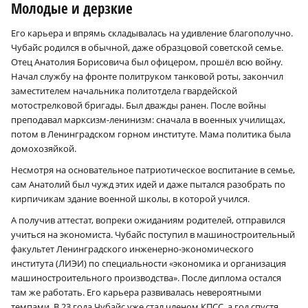
Молодые и дерзкие
Его карьера и впрямь складывалась на удивление благополучно.
Чубайс родился в обычной, даже образцовой советской семье.
Отец Анатолия Борисовича был офицером, прошёл всю войну.
Начал службу на фронте политруком танковой роты, закончил
заместителем начальника политотдела гвардейской
мотострелковой бригады. Был дважды ранен. После войны
преподавал марксизм-ленинизм: сначала в военных училищах,
потом в Ленинградском горном институте. Мама политика была
домохозяйкой.
Несмотря на основательное патриотическое воспитание в семье,
сам Анатолий был чужд этих идей и даже пытался разобрать по
кирпичикам здание военной школы, в которой учился.
А получив аттестат, вопреки ожиданиям родителей, отправился
учиться на экономиста. Чубайс поступил в машиностроительный
факультет Ленинградского инженерно-экономического
института (ЛИЭИ) по специальности «экономика и организация
машиностроительного производства». После диплома остался
там же работать. Его карьера развивалась невероятными
темпами. В 23 года Чубайс уже стал членом КПСС, а год спустя