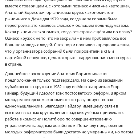
вместе с товарищами, с которыми познакомился «на картошке»,
Анатолий Борисович организовал кружок экономистов-
рыночников. Даже для 1979 года, когда не за горами была
перестройка, это казалось слишком большим вольнодумством.
Какая рыночная экономика, когда вся страна ещё жила по плану?
Однако кружок не то что не закрыли – в нём прибавлялось всё
больше молодых людей. С тех пор и появились предположения,
что у организатора собраний были покровители в КГБ и
партийной верхушке, цель которых – кардинальная смена курса
в стране.
Дальнейшее восхождение Анатолия Борисовича эти
предположения только подтверждало. На одно из заседаний
чубайсовского кружка в 1982 году из Москвы приехал Егор
Гайдар, будущий идеолог всех постсоветских реформ. В ярком
молодом питерском экономисте он сразу почувствовал
единомышленника. Благодаря Гайдару, имевшему связи в
высших властных кругах, ленинградских учёных привлекли к
работе в комиссии Политбюро по совершенствованию
управлением народным хозяйством. Поначалу предложения
молодых реформаторов были достаточно умеренными, но потом