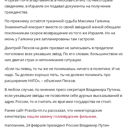
сведениям, в Израиле он подавал документы на получение
гражданства.
По-прежнему остаётся туманной судьба Максима Галкина.
Знаменитый юморист вместе со своей звёздной женой обещали
поклонникам скорое возвращение из того же Израиля. Но на
июнь у Галкина уже запланированы там гастроли.
Дмитрий Песков на днях призвал не записывать в предатели
поголовно всех уехавших звёзд. По его словам, большинством из
них двигал страх и непонимание ситуации.
«Если ты певец, то ты же не понимаешь ничего в политике. И не
надо. Ты должен хорошо петь, ты не должен понимать про
расширение НАТО», – объяснил Песков.
В любом случае, по мнению пресс-секретаря Владимира Путина,
если уехавшие звёзды не позволяли себе дурных высказываний в
адрес России, то и считать их врагами государства не стоит.
Ранее сайт Pravda-nn.ru рассказал, что нижегородские
кинотеатры
нашли замену голливудским фильмам
.
Напомним, 24 февраля президент России Владимир Путин