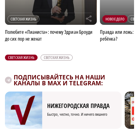
r
СВЕТСКАЯ ЖИЗНЬ
НОВОЕ ДЕЛО
СВЕТ
Полюбите «Пианиста»: почему Эдриан Броуди
Правда или ложь: П
до сих пор не женат
ребёнка?
СВЕТСКАЯ ЖИЗНЬ
СВЕТСКАЯ ЖИЗНЬ
ПОДПИСЫВАЙТЕСЬ НА НАШИ
КАНАЛЫ В MAX И TELEGRAM:
НИЖЕГОРОДСКАЯ ПРАВДА
Быстро, честно, точно. И ничего лишнего