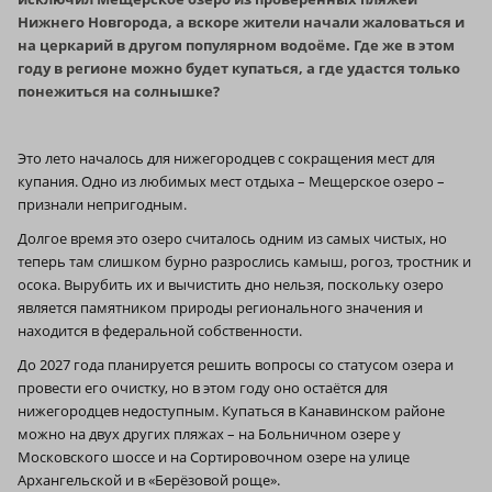
Нижнего Новгорода, а вскоре жители начали жаловаться и
на церкарий в другом популярном водоёме. Где же в этом
году в регионе можно будет купаться, а где удастся только
понежиться на солнышке?
Это лето началось для нижегородцев с сокращения мест для
купания. Одно из любимых мест отдыха – Мещерское озеро –
признали непригодным.
Долгое время это озеро считалось одним из самых чистых, но
теперь там слишком бурно разрослись камыш, рогоз, тростник и
осока. Вырубить их и вычистить дно нельзя, поскольку озеро
является памятником природы регионального значения и
находится в федеральной собственности.
До 2027 года планируется решить вопросы со статусом озера и
провести его очистку, но в этом году оно остаётся для
нижегородцев недоступным. Купаться в Канавинском районе
можно на двух других пляжах – на Больничном озере у
Московского шоссе и на Сортировочном озере на улице
Архангельской и в «Берёзовой роще».