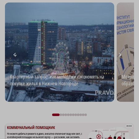
Квартирный запрос: как молодёжи сэкономить на
Молодёжь
покупке жилья в Нижнем Новгороде
образова