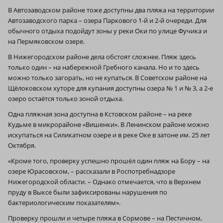
В Автозаводском районе тоже доступны два пляжа на территории
Автозаводского парка – озера Паркового 1‑й и 2‑й очереди. Для
обычного отдыха подойдут зоны у реки Оки по улице Фучика и
на Пермяковском озере.
В Нижегородском районе дела обстоят сложнее. Пляж здесь
только один – на набережной Гребного канала. Но и то здесь
можно только загорать, но не купаться. В Советском районе на
Щёлоковском хуторе для купания доступны озера № 1 и № 3, а 2‑е
озеро остаётся только зоной отдыха.
Одна пляжная зона доступна в Кстовском районе – на реке
Кудьме в микрорайоне «Вишенки». В Ленинском районе можно
искупаться на Силикатном озере и в реке Оке в затоне им. 25 лет
Октября.
«Кроме того, проверку успешно прошёл один пляж на Бору – на
озере Юрасовском, – рассказали в Роспотребнадзоре
Нижегородской области. – Однако отмечается, что в Верхнем
пруду в Выксе были зафиксированы нарушения по
бактериологическим показателям».
Проверку прошли и четыре пляжа в Сормове – на Пестичном,