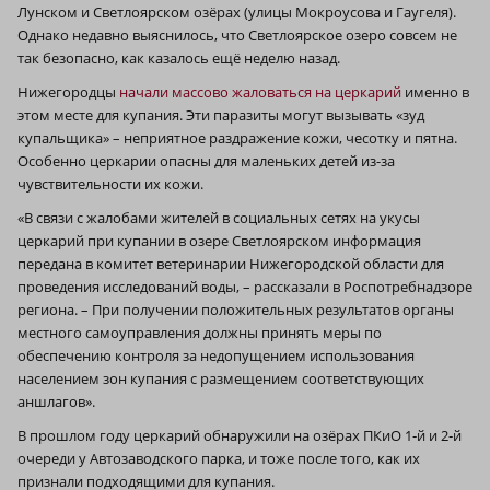
Лунском и Светлоярском озёрах (улицы Мокроусова и Гаугеля).
Однако недавно выяснилось, что Светлоярское озеро совсем не
так безопасно, как казалось ещё неделю назад.
Нижегородцы
начали массово жаловаться на церкарий
именно в
этом месте для купания. Эти паразиты могут вызывать «зуд
купальщика» – неприятное раздражение кожи, чесотку и пятна.
Особенно церкарии опасны для маленьких детей из-за
чувствительности их кожи.
«В связи с жалобами жителей в социальных сетях на укусы
церкарий при купании в озере Светлоярском информация
передана в комитет ветеринарии Нижегородской области для
проведения исследований воды, – рассказали в Роспотребнадзоре
региона. – При получении положительных результатов органы
местного самоуправления должны принять меры по
обеспечению контроля за недопущением использования
населением зон купания с размещением соответствующих
аншлагов».
В прошлом году церкарий обнаружили на озёрах ПКиО 1‑й и 2‑й
очереди у Автозаводского парка, и тоже после того, как их
признали подходящими для купания.