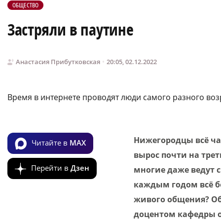
ОБЩЕСТВО
Застряли в паутине
Анастасия Прибутковская
20:05, 02.12.2022
Время в интернете проводят люди самого разного воз
Нижегородцы всё ча
Читайте в
MAX
вырос почти на трет
Перейти в
Дзен
многие даже ведут 
каждым годом всё бо
живого общения? Об
доцентом кафедры о