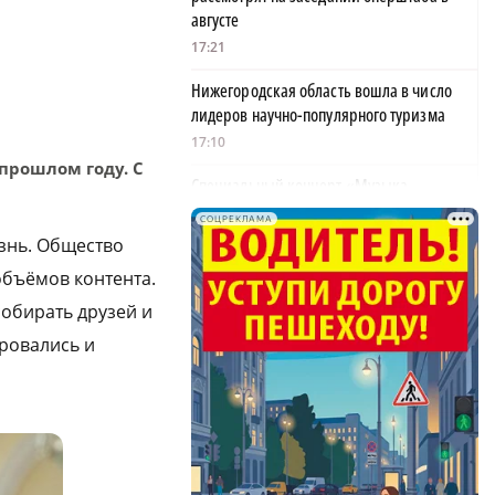
августе
17:21
Нижегородская область вошла в число
лидеров научно-популярного туризма
17:10
 прошлом году. С
Специальный концерт «Музыка
балконов» пройдет в Нижнем Новгороде
СОЦРЕКЛАМА
15 августа
знь. Общество
17:06
объёмов контента.
Опасное сливочное масло обнаружили в
собирать друзей и
Нижегородской области
ровались и
17:00
АО «Транснефть – Верхняя Волга»
удостоено Благодарности Президента
России
16:59