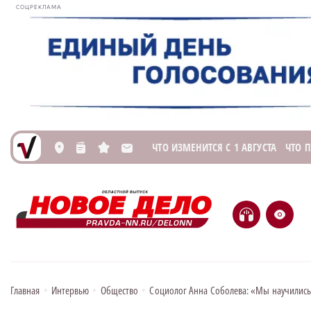
СОЦРЕКЛАМА
ЧТО ИЗМЕНИТСЯ С 1 АВГУСТА
ЧТО 
L
n
s
M
H
e
Главная
•
Интервью
•
Общество
•
Социолог Анна Соболева: «Мы научились у