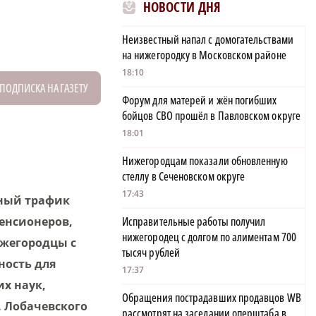
НОВОСТИ ДНЯ
Неизвестный напал с домогательствами
на нижегородку в Московском районе
18:10
ПОДПИСКА НА ГАЗЕТУ
Форум для матерей и жён погибших
бойцов СВО прошёл в Павловском округе
18:01
Нижегородцам показали обновленную
стеллу в Сеченовском округе
17:43
ьный трафик
пенсионеров,
Исправительные работы получил
нижегородец с долгом по алиментам 700
ижегородцы с
тысяч рублей
ность для
17:37
х наук,
Обращения пострадавших продавцов WB
 Лобачевского
рассмотрят на заседании оперштаба в