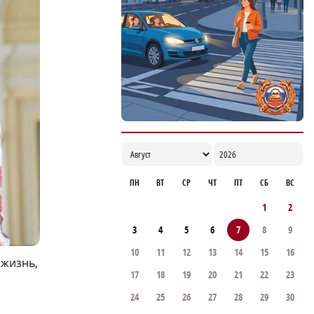
Жители Навашина предложили меры по
улучшению демографии в округе
16:56
ПН
ВТ
СР
ЧТ
ПТ
СБ
ВС
1
2
3
4
5
6
7
8
9
10
11
12
13
14
15
16
 жизнь,
17
18
19
20
21
22
23
24
25
26
27
28
29
30