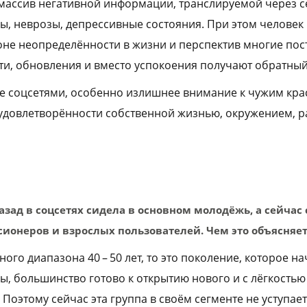
массив негативной информации, транслируемой через с
ы, неврозы, депрессивные состояния. При этом человек 
фоне неопределённости в жизни и перспектив многие по
и, обновления и вместо успокоения получают обратный
е соцсетями, особенно излишнее внимание к чужим кр
удовлетворённости собственной жизнью, окружением, р
назад в соцсетях сидела в основном молодёжь, а сейчас
сионеров и взрослых пользователей. Чем это объясняет
тного диапазона 40 – 50 лет, то это поколение, которое н
ы, большинство готово к открытию нового и с лёгкостью
Поэтому сейчас эта группа в своём сегменте не уступает