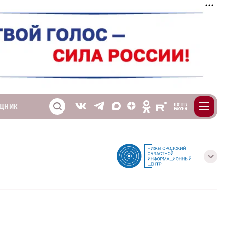
m
T
O
ЩНИК
Z
X
E
S
V
с