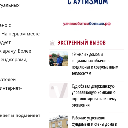
туальных
ано с
 На первом месте
ЭКСТРЕННЫЙ ВЫЗОВ
едует
 врачу. Более
19 жилых домов и
сенджерами,
социальных объектов
подключат к современным
теплосетям
вателей
Суд обязал дзержинскую
интернет-
управляющую компанию
отремонтировать систему
отопления
няет и подменяет
Рабочие укрепляют
фундамент и стены дома в