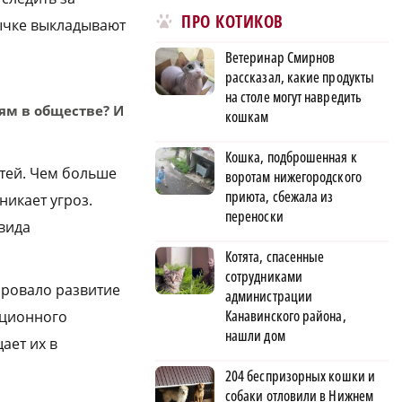
ПРО КОТИКОВ
ычке выкладывают
Ветеринар Смирнов
рассказал, какие продукты
на столе могут навредить
ям в обществе? И
кошкам
Кошка, подброшенная к
стей. Чем больше
воротам нижегородского
приюта, сбежала из
никает угроз.
переноски
 вида
Котята, спасенные
сотрудниками
ировало развитие
администрации
Канавинского района,
ационного
нашли дом
ает их в
204 беспризорных кошки и
собаки отловили в Нижнем