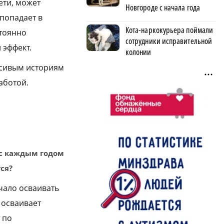
ети, может
Новгороде с начала года
попадает в
Кота-наркокурьера поймали
стоянно
сотрудники исправительной
 эффект.
колонии
асивым историям
аботой.
 с каждым годом
ся?
ачало осваивать
 осваивает
 по