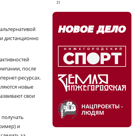
31
 альтернативой
ги дистанционно
 активностей
компании, после
тернет-ресурсах.
вляются новые
 развивают свои
НАЦПРОЕКТЫ -
ЛЮДЯМ
 получать
ример) и
следить за