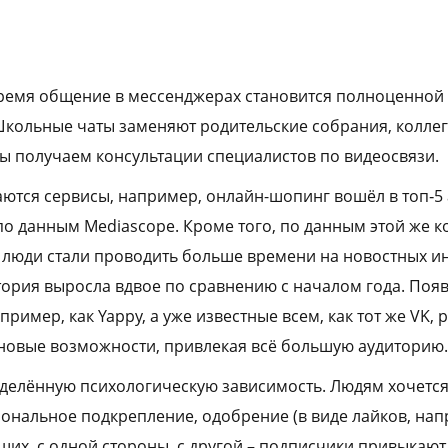
ремя общение в мессенджерах становится полноценной
кольные чаты заменяют родительские собрания, колле
ы получаем консультации специалистов по видеосвязи.
ются сервисы, например, онлайн-шопинг вошёл в топ‑5
 по данным Mediascope. Кроме того, по данным этой же 
люди стали проводить больше времени на новостных ин
тория выросла вдвое по сравнению с началом года. Поя
пример, как Yappy, а уже известные всем, как тот же VK,
новые возможности, привлекая всё большую аудиторию.
еделённую психологическую зависимость. Людям хочется
нальное подкрепление, одобрение (в виде лайков, нап
их, с одной стороны, с другой – подписчики привыкают 