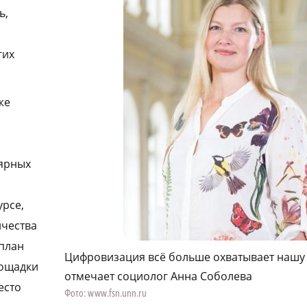
ь,
гих
же
лярных
урсе,
ичества
план
Цифровизация всё больше охватывает нашу
лощадки
отмечает социолог Анна Соболева
есто
Фото: www.fsn.unn.ru