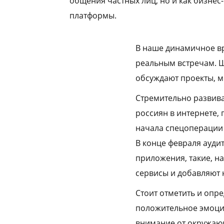
общения частных лиц, но и как бизнес-
платформы.
В наше динамичное в
реальным встречам. Ш
обсуждают проекты, м
Стремительно развива
россиян в интернете,
начала спецоперации 
В конце февраля ауди
приложения, такие, на
сервисы и добавляют 
Стоит отметить и опр
положительное эмоцио
внимание от окружающ