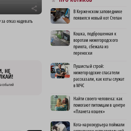
r
В Керженском заповеднике
появился новый кот Степан
за отказ надевать
Кошка, подброшенная к
воротам нижегородского
приюта, сбежала из
переноски
Пушистый строй:
, НЕ
нижегородские спасатели
ЛКАЙ!
рассказали, как коты служат
а событий
в МЧС
Найти своего человека: как
помогают питомцам в центре
«Планета кошек»
Кота-наркокурьера поймали