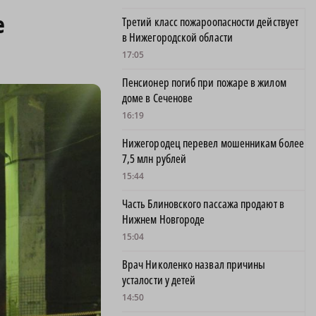
е
Третий класс пожароопасности действует
в Нижегородской области
17:05
Пенсионер погиб при пожаре в жилом
доме в Сеченове
16:19
Нижегородец перевел мошенникам более
7,5 млн рублей
15:44
Часть Блиновского пассажа продают в
Нижнем Новгороде
15:04
Врач Николенко назвал причины
усталости у детей
14:50