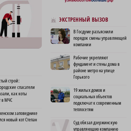
ЭКСТРЕННЫЙ ВЫЗОВ
В Госдуме разъяснили
порядок смены управляющей
компании
Рабочие укрепляют
фундамент и стены дома в
районе метро на улице
Горького
тый строй:
ородские спасатели
19 жилых домов и
азали, как коты
социальных объектов
т в МЧС
подключат к современным
теплосетям
женском заповеднике
лся новый кот Степан
Суд обязал дзержинскую
управляющую компанию