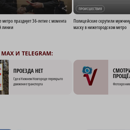
r
ПРОИСШЕСТВИЯ
 метро празднует 36-летие с момента
Полицейские скрутили мужчину 
й линии
маску в нижегородском метро
MAX И TELEGRAM:
СМОТРИ
ПРОЕЗДА НЕТ
ПРОЩЁ
Где в Нижнем Новгороде перекрыто
движение транспорта
Фотохроник