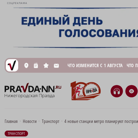
СОЦРЕКЛАМА
ЧТО ИЗМЕНИТСЯ С 1 АВГУСТА
ЧТО 
L
n
s
M
H
e
Главная
•
Новости
•
Транспорт
•
4 новые станции метро планируют постро
ТРАНСПОРТ