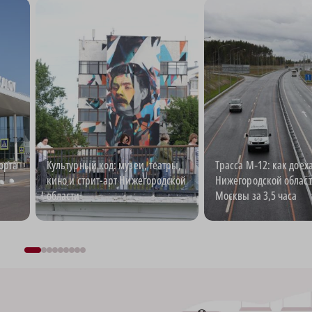
орта
Культурный код: музеи, театры,
Трасса М‑12: как доеха
кино и стрит-арт Нижегородской
Нижегородской област
области
Москвы за 3,5 часа