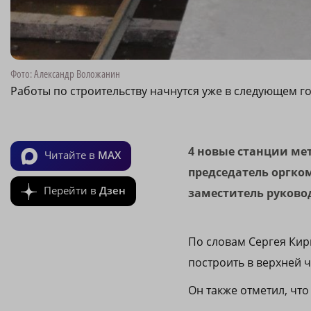
Фото: Александр Воложанин
Работы по строительству начнутся уже в следующем г
4 новые станции ме
Читайте в
MAX
председатель оргко
Перейти в
Дзен
заместитель руково
По словам Сергея Кир
построить в верхней 
Он также отметил, что