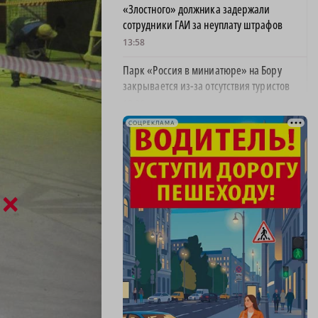
«Злостного» должника задержали
сотрудники ГАИ за неуплату штрафов
13:58
Парк «Россия в миниатюре» на Бору
закрывается из-за отсутствия туристов
13:26
СОЦРЕКЛАМА
Найти своего человека: как помогают
питомцам в центре «Планета кошек»
13:00
У нижегородских абитуриентов стали
×
популярны инженерные направления
12:48
Как помощь людям стала главным делом
жизни для нижегородской студентки
12:47