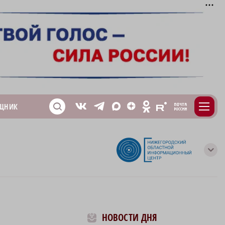
m
T
O
ЩНИК
Z
X
E
S
V
с
НОВОСТИ ДНЯ