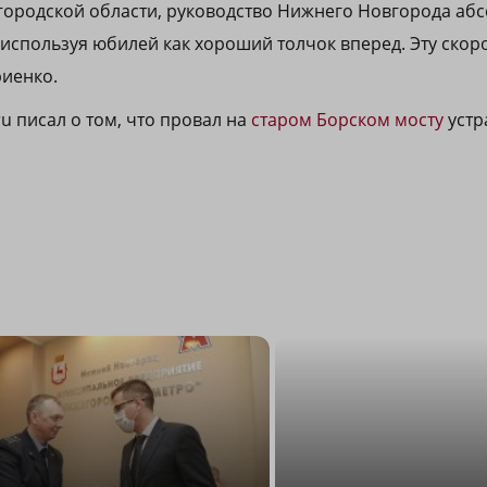
городской области, руководство Нижнего Новгорода аб
 используя юбилей как хороший толчок вперед. Эту скор
риенко.
ru писал о том, что провал на
старом Борском мосту
устр