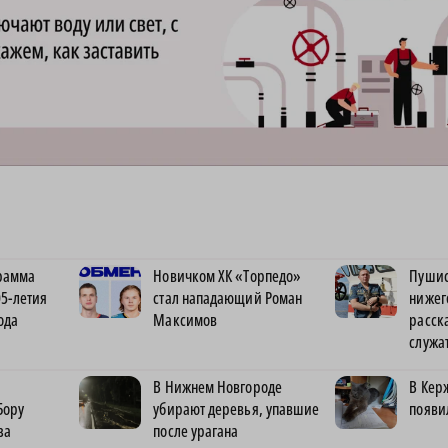
рамма
Новичком ХК «Торпедо»
Пушис
5-летия
стал нападающий Роман
нижег
ода
Максимов
расск
служа
В Нижнем Новгороде
В Кер
Бору
убирают деревья, упавшие
появи
за
после урагана