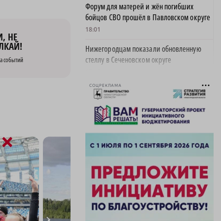
Форум для матерей и жён погибших
бойцов СВО прошёл в Павловском округе
18:01
, НЕ
ЛКАЙ!
Нижегородцам показали обновленную
стеллу в Сеченовском округе
а событий
17:43
СОЦРЕКЛАМА
Исправительные работы получил
нижегородец с долгом по алиментам 700
тысяч рублей
17:37
×
Обращения пострадавших продавцов WB
рассмотрят на заседании оперштаба в
августе
17:21
Нижегородская область вошла в число
лидеров научно-популярного туризма
17:10