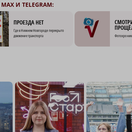
MAX И TELEGRAM:
СМОТРИ
ПРОЕЗДА НЕТ
ПРОЩЁ
Где в Нижнем Новгороде перекрыто
движение транспорта
Фотохроник