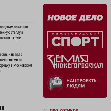
ородцам показали
ленную стеллу в
овском округе
естный напал с
ательствами на
ородку в Московском
е
НАЦПРОЕКТЫ -
ЛЮДЯМ
ых
ПРО КОТИКОВ