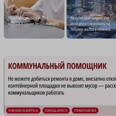
Нижегородец разработал
Квартирный запрос: как
первый в стране легальный VPN
молодёжи сэкономить на
покупке жилья в Нижнем
Новгороде