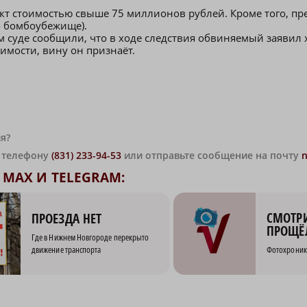
кт стоимостью свыше 75 миллионов рублей. Кроме того, пр
о бомбоубежище).
м суде сообщили, что в ходе следствия обвиняемый заявил 
димости, вину он признаёт.
я?
о телефону
(831) 233-94-53
или отправьте сообщение на почту
MAX И TELEGRAM:
СМОТРИ
ПРОЕЗДА НЕТ
ПРОЩЁ
Где в Нижнем Новгороде перекрыто
движение транспорта
Фотохроник