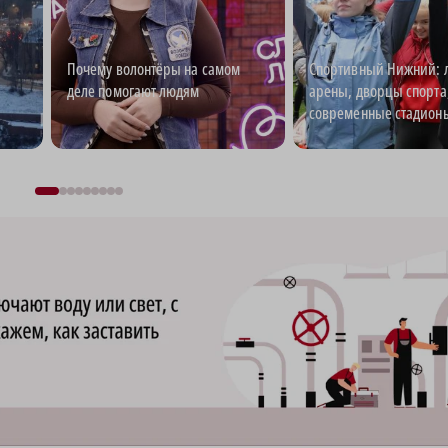
Почему волонтёры на самом
Спортивный Нижний: 
деле помогают людям
арены, дворцы спорта
современные стадион