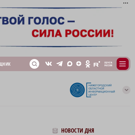
m
T
O
ЩНИК
Z
X
E
S
V
с
НОВОСТИ ДНЯ