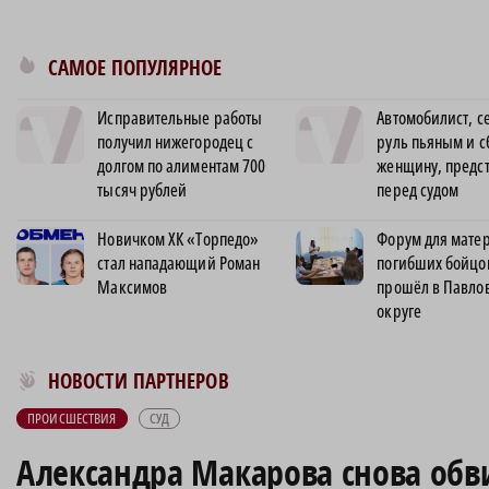
САМОЕ ПОПУЛЯРНОЕ
Исправительные работы
Автомобилист, с
получил нижегородец с
руль пьяным и 
долгом по алиментам 700
женщину, предс
тысяч рублей
перед судом
Новичком ХК «Торпедо»
Форум для матер
стал нападающий Роман
погибших бойцо
Максимов
прошёл в Павло
округе
Новости МирТесен
НОВОСТИ ПАРТНЕРОВ
ПРОИСШЕСТВИЯ
СУД
Александра Макарова снова об