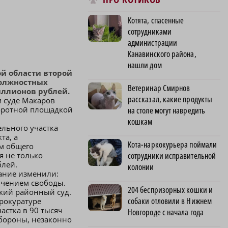
Котята, спасенные
сотрудниками
администрации
Канавинского района,
нашли дом
й области второй
должностных
Ветеринар Смирнов
иллионов рублей.
рассказал, какие продукты
м суде Макаров
воротной площадкой
на столе могут навредить
кошкам
ельного участка
та, а
Кота-наркокурьера поймали
ям общего
сотрудники исправительной
я не только
блей.
колонии
зание изменили:
ичением свободы.
204 беспризорных кошки и
ский районный суд.
собаки отловили в Нижнем
прокуратуре
астка в 90 тысяч
Новгороде с начала года
обороны, незаконно