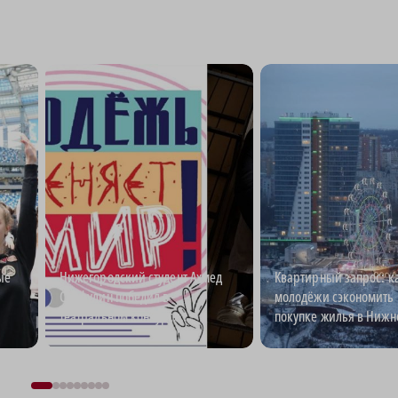
ые
Нижегородский студент Ахмед
Квартирный запрос: к
Сайфулин победил в
молодёжи сэкономить 
театральном конкурсе
покупке жилья в Нижн
«Табуретка»
Новгороде