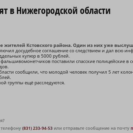
т в Нижегородской области
ое жителей Кстовского района. Один из них уже выслу
лючил досудебное соглашение со следствием и дал всю ин
оддельных купюр в 5000 рублей.
и фальшивомонетчиков поставили спасские полицейские в 
дов.
бласти сообщили, что молодой человек получил 5 лет колон
блей.
ой группы ещё расследуются.
я?
о телефону
(831) 233-94-53
или отправьте сообщение на почту