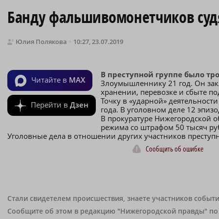
Банду фальшивомонетчиков судя
Юлия Полякова
10:27, 23.07.2019
В преступной группе было тр
Читайте в
MAX
Злоумышленнику 21 год. Он зак
хранении, перевозке и сбыте п
Точку в «ударной» деятельност
Перейти в
Дзен
года. В уголовном деле 12 эпизо
В прокуратуре Нижегородской о
режима со штрафом 50 тысяч ру
Уголовные дела в отношении других участников преступн
Сообщить об ошибке
Стали свидетелем происшествия, знаете участников событи
Сообщите об этом в редакцию "Нижегородской правды" п