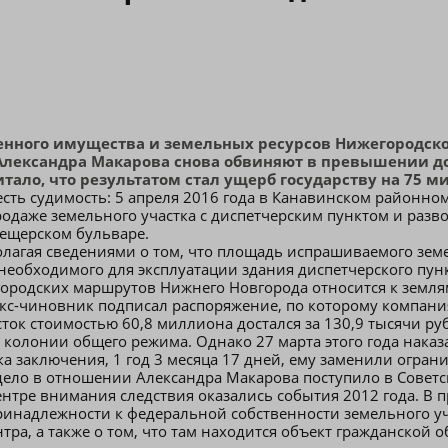
нного имущества и земельных ресурсов Нижегородско
. Александра Макарова снова обвиняют в превышении 
тало, что результатом стал ущерб государству на 75 м
есть судимость: 5 апреля 2016 года в Канавинском районно
родаже земельного участка с диспетчерским пунктом и раз
ещерском бульваре.
олагая сведениями о том, что площадь испрашиваемого зем
необходимого для эксплуатации здания диспетчерского пунк
городских маршрутов Нижнего Новгорода относится к земл
 экс-чиновник подписал распоряжение, по которому компани
сток стоимостью 60,8 миллиона достался за 130,9 тысячи ру
ев колонии общего режима. Однако 27 марта этого года нака
а заключения, 1 год 3 месяца 17 дней, ему заменили огран
 дело в отношении Александра Макарова поступило в Совет
нтре внимания следствия оказались события 2012 года. В 
ринадлежности к федеральной собственности земельного уч
ра, а также о том, что там находится объект гражданской 