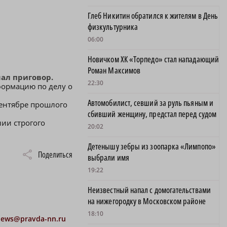
Глеб Никитин обратился к жителям в День
физкультурника
06:00
Новичком ХК «Торпедо» стал нападающий
Роман Максимов
шал приговор.
22:30
формацию по делу о
Автомобилист, севший за руль пьяным и
сентябре прошлого
сбивший женщину, предстал перед судом
ии строгого
20:02
Детенышу зебры из зоопарка «Лимпопо»
Поделиться
выбрали имя
19:22
Неизвестный напал с домогательствами
на нижегородку в Московском районе
18:10
news@pravda-nn.ru