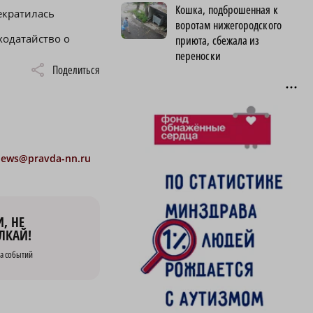
Кошка, подброшенная к
екратилась
воротам нижегородского
ходатайство о
приюта, сбежала из
переноски
Поделиться
news@pravda-nn.ru
, НЕ
ЛКАЙ!
а событий