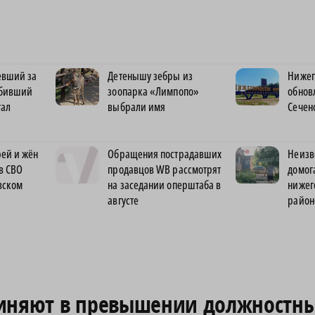
евший за
Детенышу зебры из
Нижег
сбивший
зоопарка «Лимпопо»
обнов
тал
выбрали имя
Сечен
ей и жён
Обращения пострадавших
Неизв
в СВО
продавцов WB рассмотрят
домог
вском
на заседании оперштаба в
нижег
августе
район
виняют в превышении должностн