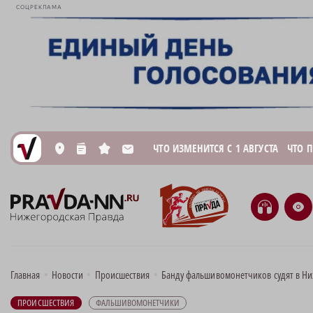
СОЦРЕКЛАМА
ЧТО ИЗМЕНИТСЯ С 1 АВГУСТА
ЧТО 
L
n
s
M
H
e
Главная
•
Новости
•
Происшествия
•
Банду фальшивомонетчиков судят в Н
ПРОИСШЕСТВИЯ
ФАЛЬШИВОМОНЕТЧИКИ