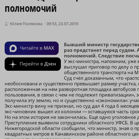
полномочий
Юлия Полякова
09:53, 23.07.2019
Бывший министр государстве
Читайте в
MAX
раз предстанет перед судом
полномочий. Следствие посчи
У экс-министра, напомним, уже 
Перейти в
Дзен
выслушал приговор по делу о п
общественного транспорта на М
Суд счёл доказанным, что «расп
необоснована и существенно превышает размер участка, 
расположенная на нем разворотная площадка автобусов 
пользования, в связи с чем не подлежит приватизации»,
получила эту землю, но и существенно «сэкономила»: уча
Экс-министр вину не признал, но суд дал 4 года 6 месяц
экс-чиновник вышел из колонии — оставшуюся часть срок
Но на этом история не закончилась. Ещё одно уголовное
Преступление выявили сотрудники областного УФСБ. В це
Нижегородской области сообщили, что министр, зная о п
квадратных метров в Канавинском районе областного цент