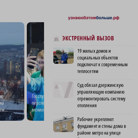
ЭКСТРЕННЫЙ ВЫЗОВ
19 жилых домов и
социальных объектов
подключат к современным
теплосетям
Суд обязал дзержинскую
управляющую компанию
ак
Госслужба для молодежи: новые
Лучший электро
отремонтировать систему
на
перспективы и карьерные
пытается разгад
отопления
ем
возможности
электричества
Рабочие укрепляют
фундамент и стены дома в
районе метро на улице