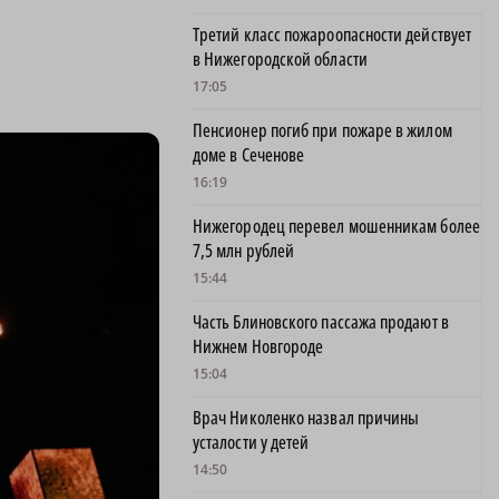
Третий класс пожароопасности действует
в Нижегородской области
17:05
Пенсионер погиб при пожаре в жилом
доме в Сеченове
16:19
Нижегородец перевел мошенникам более
7,5 млн рублей
15:44
Часть Блиновского пассажа продают в
Нижнем Новгороде
15:04
Врач Николенко назвал причины
усталости у детей
14:50