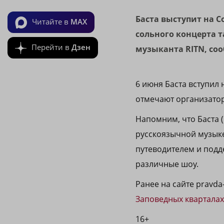
Баста выступит на 
Читайте в
MAX
сольного концерта 
Перейти в
Дзен
музыканта RITN, со
6 июня Баста вступил 
отмечают организатор
Напомним, что Баста 
русскоязычной музыке
путеводителем и подд
различные шоу.
Ранее на сайте pravda
Заповедных кварталах
16+