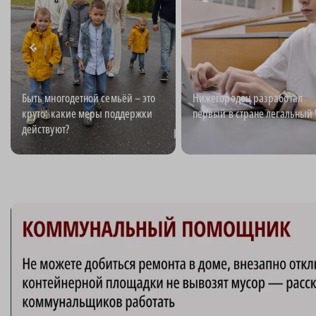
Быть многодетной семьёй – это
Нижегородец разработал
круто: какие меры поддержки
первый в стране легальный
действуют?