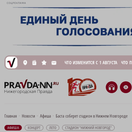
СОЦРЕКЛАМА
ЧТО ИЗМЕНИТСЯ С 1 АВГУСТА
ЧТО 
L
n
s
M
H
e
Главная
•
Новости
•
Афиша
•
Баста соберет стадион в Нижнем Новгороде
АФИША
КОНЦЕРТ
ЛЕТО
СТАДИОН "НИЖНИЙ НОВГОРОД"