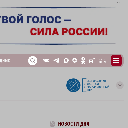
m
T
O
ЩНИК
Z
X
E
S
V
с
НОВОСТИ ДНЯ