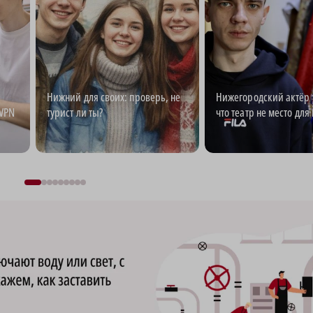
Нижний для своих: проверь, не
Нижегородский актёр 
 VPN
турист ли ты?
что театр не место для