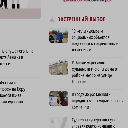
ЭКСТРЕННЫЙ ВЫЗОВ
19 жилых домов и
социальных объектов
подключат к современным
теплосетям
ные тушат огонь на
екте Ленина в
Рабочие укрепляют
инске
фундамент и стены дома в
районе метро на улице
Горького
«Россия в
тюре» на Бору
В Госдуме разъяснили
вается из-за
порядок смены управляющей
твия туристов
компании
Суд обязал дзержинскую
управляющую компанию