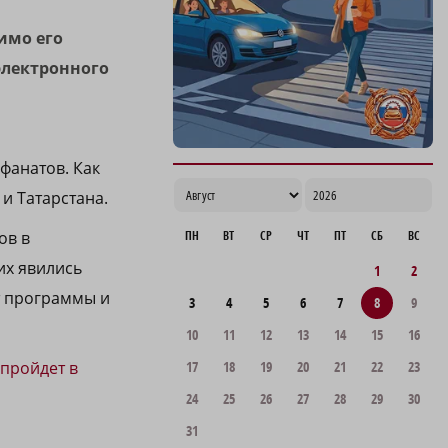
имо его
электронного
 фанатов. Как
и Татарстана.
ов в
ПН
ВТ
СР
ЧТ
ПТ
СБ
ВС
их явились
1
2
т программы и
3
4
5
6
7
8
9
10
11
12
13
14
15
16
пройдет в
17
18
19
20
21
22
23
24
25
26
27
28
29
30
31