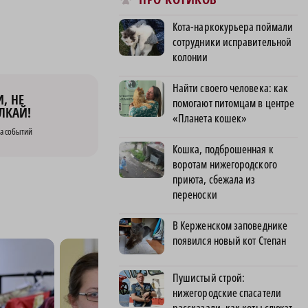
Кота-наркокурьера поймали
сотрудники исправительной
колонии
Найти своего человека: как
, НЕ
помогают питомцам в центре
ЛКАЙ!
«Планета кошек»
а событий
Кошка, подброшенная к
воротам нижегородского
приюта, сбежала из
переноски
В Керженском заповеднике
появился новый кот Степан
Пушистый строй:
нижегородские спасатели