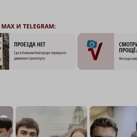
MAX И TELEGRAM:
СМОТРИ
ПРОЕЗДА НЕТ
ПРОЩЁ
Где в Нижнем Новгороде перекрыто
движение транспорта
Фотохроник