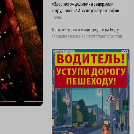
«Злостного» должника задержали
сотрудники ГАИ за неуплату штрафов
13:58
Парк «Россия в миниатюре» на Бору
закрывается из-за отсутствия туристов
13:26
СОЦРЕКЛАМА
Найти своего человека: как помогают
питомцам в центре «Планета кошек»
13:00
У нижегородских абитуриентов стали
×
популярны инженерные направления
12:48
Как помощь людям стала главным делом
жизни для нижегородской студентки
12:47