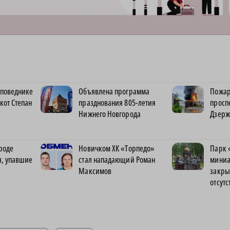
аповеднике
Объявлена программа
Пожар
кот Степан
празднования 805-летия
просп
Нижнего Новгорода
Дзерж
роде
Новичком ХК «Торпедо»
Парк 
я, упавшие
стал нападающий Роман
миниа
Максимов
закры
отсутс