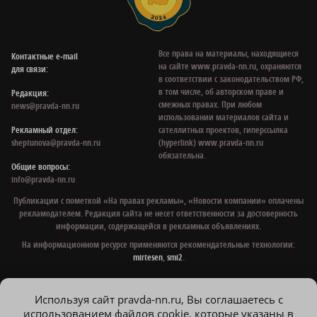
Все права на материалы, находящиеся
Контактные e‑mail
на сайте www.pravda-nn.ru, охраняются
для связи:
в соответствии с законодательством РФ,
в том числе, об авторском праве и
Редакция:
смежных правах. При любом
news@pravda-nn.ru
использовании материалов сайта и
Рекламный отдел:
сателлитных проектов, гиперссылка
sheptunova@pravda-nn.ru
(hyperlink) www.pravda-nn.ru
обязательна.
Общие вопросы:
info@pravda-nn.ru
Публикации с пометкой «На правах рекламы», «Новости компании» оплачены
рекламодателем. Редакция сайта не несет ответственности за достоверность
информации, содержащейся в рекламных объявлениях.
На информационном ресурсе применяются рекомендательные технологии:
mirtesen
,
smi2
.
Используя сайт pravda-nn.ru, Вы соглашаетесь с
© 1997 - 2026 Газета «Нижегородская правда»
использованием файлов cookie, которые указаны в