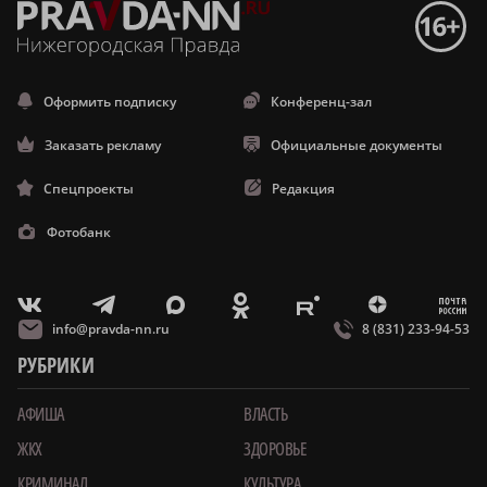
Оформить подписку
Конференц-зал
Заказать рекламу
Официальные документы
Спецпроекты
Редакция
Фотобанк
m
T
O
Z
X
E
V
info@pravda-nn.ru
8 (831) 233-94-53
РУБРИКИ
АФИША
ВЛАСТЬ
ЖКХ
ЗДОРОВЬЕ
КРИМИНАЛ
КУЛЬТУРА