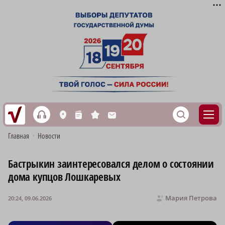
h
S
L
n
s
M
Главная
•
Новости
Бастрыкин заинтересовался делом о состоянии
дома купцов Лошкаревых
Мария Петрова
20:24, 09.06.2026