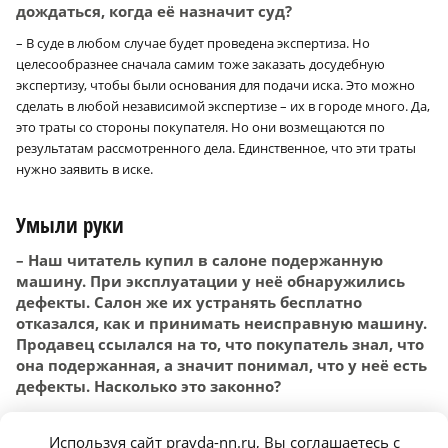
дождаться, когда её назначит суд?
– В суде в любом случае будет проведена экспертиза. Но
целесообразнее сначала самим тоже заказать досудебную
экспертизу, чтобы были основания для подачи иска. Это можно
сделать в любой независимой экспертизе – их в городе много. Да,
это траты со стороны покупателя. Но они возмещаются по
результатам рассмотренного дела. Единственное, что эти траты
нужно заявить в иске.
Умыли руки
– Наш читатель купил в салоне подержанную
машину. При эксплуатации у неё обнаружились
дефекты. Салон же их устранять бесплатно
отказался, как и принимать неисправную машину.
Продавец ссылался на то, что покупатель знал, что
она подержанная, а значит понимал, что у неё есть
дефекты. Насколько это законно?
– Покупая подержанную машину в автосалоне, нужно требовать
от продавца перечень дефектов, имеющихся у автомобиля. И
Используя сайт pravda-nn.ru, Вы соглашаетесь с