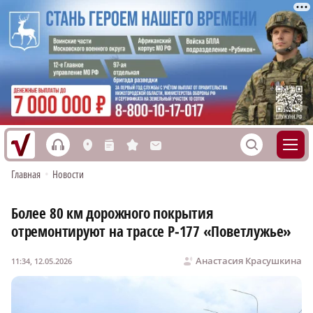
h
S
L
n
s
M
Главная
•
Новости
Более 80 км дорожного покрытия
отремонтируют на трассе Р‑177 «Поветлужье»
Анастасия Красушкина
11:34, 12.05.2026