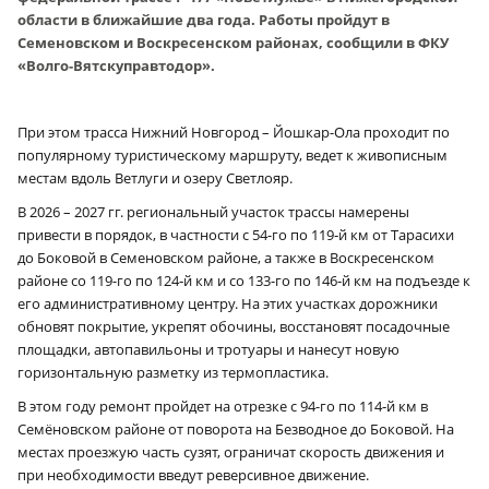
области в ближайшие два года. Работы пройдут в
Семеновском и Воскресенском районах, сообщили в ФКУ
«Волго-Вятскуправтодор».
При этом трасса Нижний Новгород – Йошкар-Ола проходит по
популярному туристическому маршруту, ведет к живописным
местам вдоль Ветлуги и озеру Светлояр.
В 2026 – 2027 гг. региональный участок трассы намерены
привести в порядок, в частности с 54-го по 119‑й км от Тарасихи
до Боковой в Семеновском районе, а также в Воскресенском
районе со 119-го по 124‑й км и со 133-го по 146‑й км на подъезде к
его административному центру. На этих участках дорожники
обновят покрытие, укрепят обочины, восстановят посадочные
площадки, автопавильоны и тротуары и нанесут новую
горизонтальную разметку из термопластика.
В этом году ремонт пройдет на отрезке с 94-го по 114‑й км в
Семёновском районе от поворота на Безводное до Боковой. На
местах проезжую часть сузят, ограничат скорость движения и
при необходимости введут реверсивное движение.