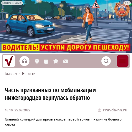
СОЦРЕКЛАМА
h
S
L
n
s
M
Главная
•
Новости
Часть призванных по мобилизации
нижегородцев вернулась обратно
Pravda-nn.ru
18:10, 25.09.2022
Главный критерий для призывников первой волны - наличие боевого
опыта