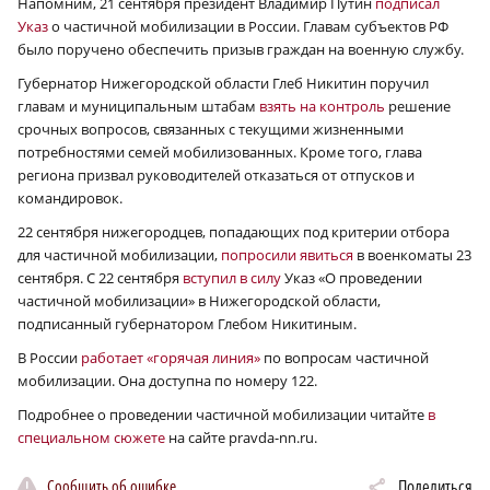
Напомним, 21 сентября президент Владимир Путин
подписал
Указ
о частичной мобилизации в России. Главам субъектов РФ
было поручено обеспечить призыв граждан на военную службу.
Губернатор Нижегородской области Глеб Никитин поручил
главам и муниципальным штабам
взять на контроль
решение
срочных вопросов, связанных с текущими жизненными
потребностями семей мобилизованных. Кроме того, глава
региона призвал руководителей отказаться от отпусков и
командировок.
22 сентября нижегородцев, попадающих под критерии отбора
для частичной мобилизации,
попросили явиться
в военкоматы 23
сентября. С 22 сентября
вступил в силу
Указ «О проведении
частичной мобилизации» в Нижегородской области,
подписанный губернатором Глебом Никитиным.
В России
работает «горячая линия»
по вопросам частичной
мобилизации. Она доступна по номеру 122.
Подробнее о проведении частичной мобилизации читайте
в
специальном сюжете
на сайте pravda-nn.ru.
Сообщить об ошибке
Поделиться